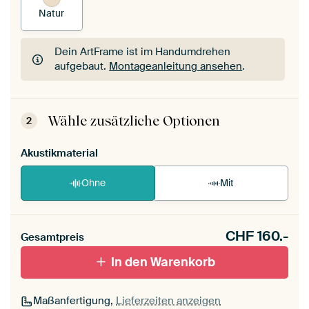
Natur
Dein ArtFrame ist im Handumdrehen
aufgebaut.
Montageanleitung ansehen
.
Dein ArtFrame ist im Handumdrehen
aufgebaut.
Montageanleitung ansehen
.
Wähle zusätzliche Optionen
2
Akustikmaterial
Ohne
Mit
CHF
160.-
Gesamtpreis
In den Warenkorb
Maßanfertigung,
Lieferzeiten anzeigen