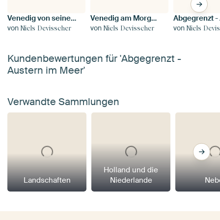
Venedig von seiner besten Seite
Venedig am Morgen, San Marco
von
von
von
Niels Devisscher
Niels Devisscher
Niels Devi
Kundenbewertungen für 'Abgegrenzt -
Austern im Meer'
Verwandte Sammlungen
Holland und die
Landschaften
Niederlande
Neb