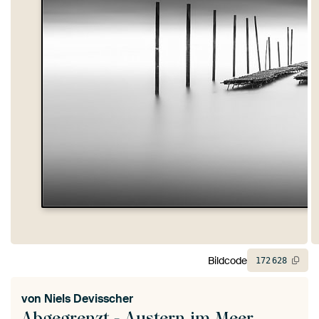
Bildcode
172
628
von
Niels Devisscher
Abgegrenzt - Austern im Meer