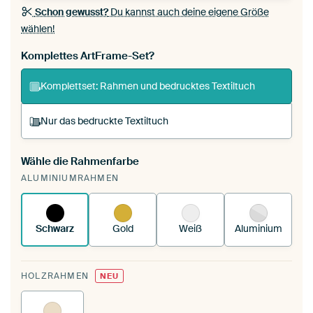
Schon gewusst?
Du kannst auch deine eigene Größe
wählen!
Komplettes ArtFrame-Set?
Komplettset: Rahmen und bedrucktes Textiltuch
Nur das bedruckte Textiltuch
Wähle die Rahmenfarbe
Du spannst einen wechselbaren Textiltuch in
ALUMINIUMRAHMEN
deinen vorhandenen ArtFrame™.
So
funktioniert es.
Schwarz
Gold
Weiß
Aluminium
HOLZRAHMEN
NEU