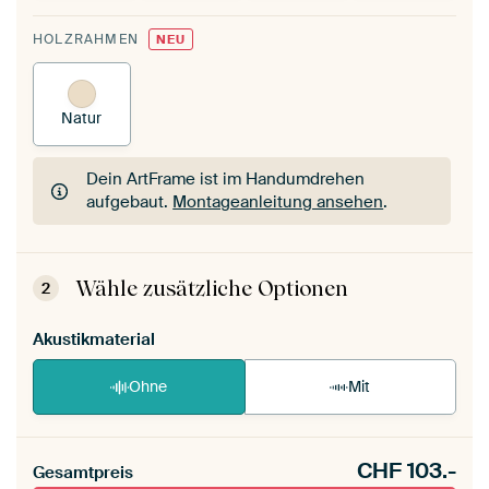
HOLZRAHMEN
NEU
Natur
Dein ArtFrame ist im Handumdrehen
aufgebaut.
Montageanleitung ansehen
.
Dein ArtFrame ist im Handumdrehen
aufgebaut.
Montageanleitung ansehen
.
Wähle zusätzliche Optionen
2
Akustikmaterial
Ohne
Mit
CHF
103.-
Gesamtpreis