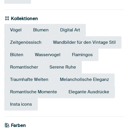
Kollektionen
Vögel
Blumen
Digital Art
Zeitgenössisch
Wandbilder für den Vintage Stil
Blüten
Wasservogel
Flamingos
Romantischer
Serene Ruhe
Traumhafte Welten
Melancholische Eleganz
Romantische Momente
Elegante Ausdrücke
Insta icons
Farben
Bordeaux
Anthrazit
Braun
Orange
Rot
Salbeigrün
Terrakotta
Early Dew
Beige