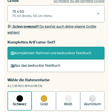
Größe
So findest du die perfekte Größe
75 x 50
75 cm Breite, 50 cm Höhe
Schon gewusst?
Du kannst auch deine eigene Größe
wählen!
Komplettes ArtFrame-Set?
Komplettset: Rahmen und bedrucktes Textiltuch
Nur das bedruckte Textiltuch
Wähle die Rahmenfarbe
Du spannst einen wechselbaren Textiltuch in
ALUMINIUMRAHMEN
deinen vorhandenen ArtFrame™.
So
funktioniert es.
Schwarz
Gold
Weiß
Aluminium