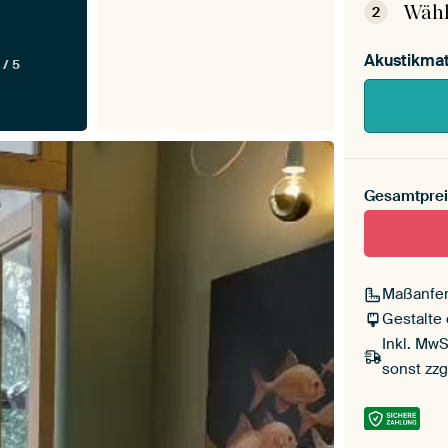
Wähl
2
Akustikmat
 / 5
Gesamtprei
Maßanfer
Gestalte
Inkl. MwS
sonst zzg