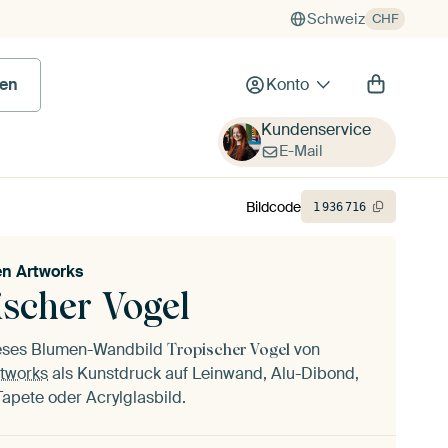
Schweiz
CHF
en
Konto
Kundenservice
E-Mail
Bildcode
1
936
716
en Artworks
ischer Vogel
ieses Blumen-Wandbild
von
Tropischer Vogel
rtworks
als Kunstdruck auf Leinwand, Alu-Dibond,
 Tapete oder Acrylglasbild.