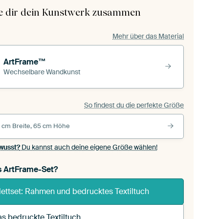
le dir dein Kunstwerk zusammen
Mehr über das Material
ArtFrame™
Wechselbare Wandkunst
So findest du die perfekte Größe
 cm Breite, 65 cm Höhe
wusst?
Du kannst auch deine eigene Größe wählen!
s ArtFrame-Set?
ettset: Rahmen und bedrucktes Textiltuch
s bedruckte Textiltuch