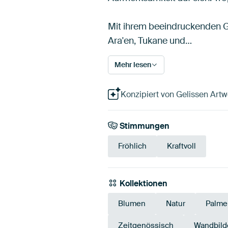
Mit ihrem beeindruckenden Ge
Ara'en, Tukane und…
Mehr lesen
Konzipiert von Gelissen Artwor
Stimmungen
Fröhlich
Kraftvoll
Kollektionen
Blumen
Natur
Palme
Zeitgenössisch
Wandbilde