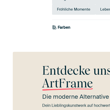
Fröhliche Momente
Leben
Farben
Teal
Mauve
Bra
Entdecke un
ArtFrame
Die moderne Alternative
Dein Lieblingskunstwerk auf hochwert