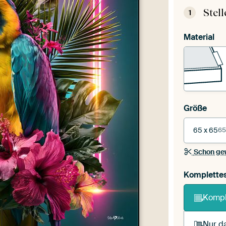
Stel
1
Material
Größe
65 x 65
65
Schon ge
Komplette
Kompl
Nur da