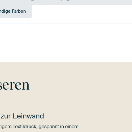
dige Farben
un
Olivgrün
Gold
Lila
Grün
Ma
seren
 zur Leinwand
igem Textildruck, gespannt in einem