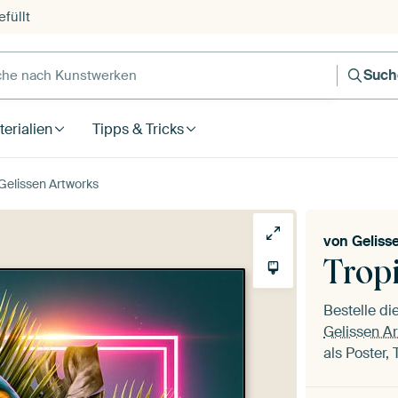
füllt
e nach Kunstwerken
Such
erialien
Tipps & Tricks
 Gelissen Artworks
von
Geliss
Trop
Bestelle d
Gelissen A
als Poster,