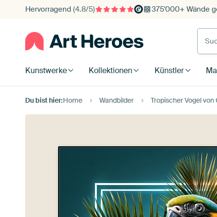
Hervorragend
(4.8/5)
375'000+ Wände ge
Such
Kunstwerke
Kollektionen
Künstler
Mat
Du bist hier:
Home
Wandbilder
Tropischer Vogel von