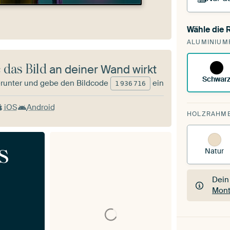
Wähle die
Du s
ALUMINIUM
vorh
 das Bild
an deiner Wand wirkt
Schwar
runter und gebe den Bildcode
ein
1
936
716
iOS
Android
HOLZRAHM
s
Natur
Dein
Mont
Dein
Mont