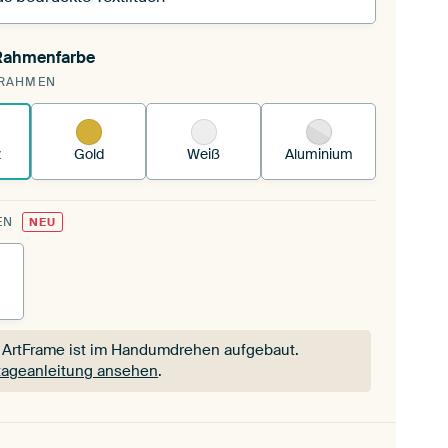
 Rahmenfarbe
pannst einen wechselbaren Textiltuch in deinen
RAHMEN
andenen ArtFrame™.
So funktioniert es.
z
Gold
Weiß
Aluminium
EN
NEU
 ArtFrame ist im Handumdrehen aufgebaut.
ageanleitung ansehen
.
 ArtFrame ist im Handumdrehen aufgebaut.
ageanleitung ansehen
.