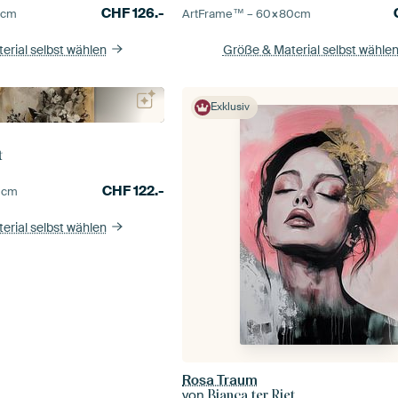
CHF
126.-
5
cm
ArtFrame™ –
60×80
cm
erial selbst wählen
Größe & Material selbst wähle
Exklusiv
t
CHF
122.-
0
cm
erial selbst wählen
Rosa Traum
von
Bianca ter Riet