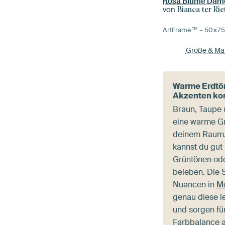
Rosa Blume Dam
von
Bianca ter Rie
ArtFrame™ –
50×7
Größe & Mat
Warme Erdtön
Akzenten ko
Braun, Taupe 
eine warme G
deinem Raum.
kannst du gut 
Grüntönen ode
beleben. Die 
Nuancen in
Me
genau diese 
und sorgen f
Farbbalance 