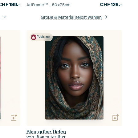
CHF
189.-
CHF
126.-
ArtFrame™ –
50×75
cm
n
Größe & Material selbst wählen
Exklusiv
Blau-grüne Tiefen
von
Bianca ter Riet