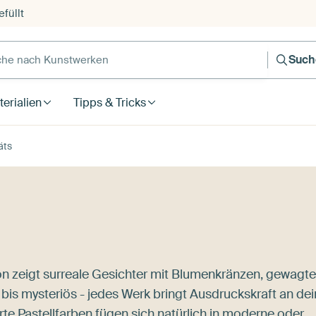
füllt
e nach Kunstwerken
Such
erialien
Tipps & Tricks
äts
ion zeigt surreale Gesichter mit Blumenkränzen, gewagte
lt bis mysteriös - jedes Werk bringt Ausdruckskraft an de
e Pastellfarben fügen sich natürlich in moderne oder