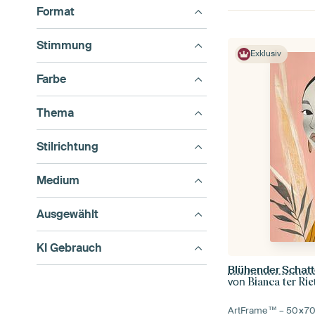
Format
Stimmung
Exklusiv
Farbe
Thema
Stilrichtung
Medium
Ausgewählt
KI Gebrauch
Blühender Schat
von
Bianca ter Rie
ArtFrame™ –
50×7