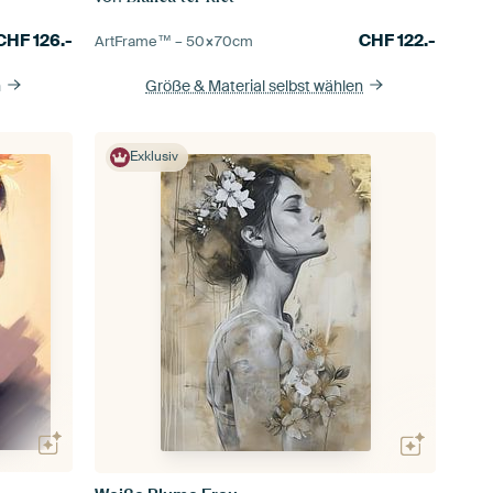
CHF
126.-
CHF
122.-
ArtFrame™ –
50×70
cm
n
Größe & Material selbst wählen
Exklusiv