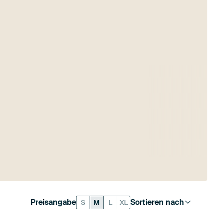
Preisangabe
Sortieren nach
S
M
L
XL