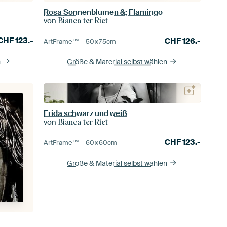
Rosa Sonnenblumen &; Flamingo
von
Bianca ter Riet
CHF
123.-
CHF
126.-
ArtFrame™ –
50×75
cm
n
Größe & Material selbst wählen
Frida schwarz und weiß
von
Bianca ter Riet
CHF
123.-
ArtFrame™ –
60×60
cm
Größe & Material selbst wählen