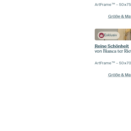
ArtFrame™ –
50×7
Größe & Mat
Exklusiv
Reine Schönheit
von
Bianca ter Rie
ArtFrame™ –
50×7
Größe & Mat