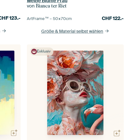
Weiße Blume Frau
von
Bianca ter Riet
CHF
123.-
CHF
122.-
ArtFrame™ –
50×70
cm
n
Größe & Material selbst wählen
Exklusiv