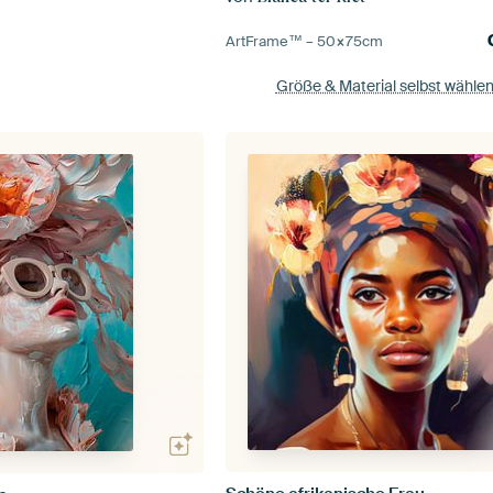
ArtFrame™ –
50×75
cm
Größe & Material selbst wähle