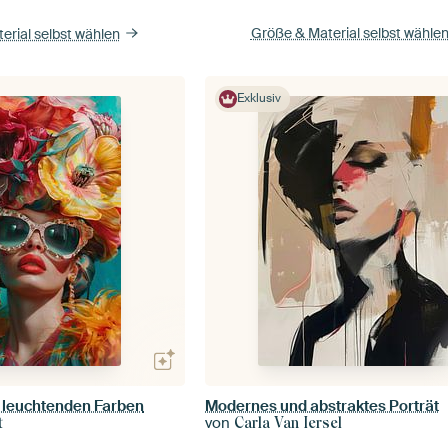
Größe & Material selbst wähle
erial selbst wählen
Exklusiv
 leuchtenden Farben
Modernes und abstraktes Porträt
von
t
Carla Van Iersel