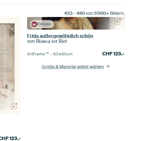
433
-
480
von
5'000+
Bildern.
Exklusiv
Frida außergewöhnlich schön
von
Bianca ter Riet
CHF
123.-
ArtFrame™ –
60×60
cm
Größe & Material selbst wählen
CHF
123.-