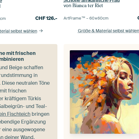
Schöne afrikanische Frau
e
von
Bianca ter Riet
t
CHF
126.-
ArtFrame™ –
60×60
cm
5
cm
Größe & Material selbst wähle
erial selbst wählen
e mit frischen
mbinieren
und Beige schaffen
rundstimmung in
 Diese neutralen Töne
mit frischen
r kräftigem Türkis
Salbeigrün- und Teal-
in Fischteich
bringen
lebendige Ergänzung
ür eine ausgewogene
an deiner Wand.