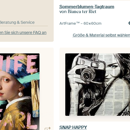
Sommerblumen-Tagtraum
von
Bianca ter Riet
-Beratung & Service
ArtFrame™ –
60×60
cm
n Sie sich unsere FAQ an
Größe & Material selbst wähle
SNAP HAPPY