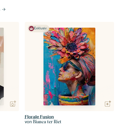
n
Exklusiv
Florale Fusion
von
Bianca ter Riet