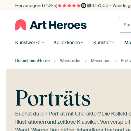
Hervorragend
(4.8/5)
375'000+ Wände ge
Such
Kunstwerke
Kollektionen
Künstler
Mat
Du bist hier:
Home
Wandbilder
Menschen
Portr
Porträts
Suchst du ein Porträt mit Charakter? Die Kollekt
Illustrationen und zeitlose Klassiker. Von verspie
Wand. Warme Brauntöne, lebendiges Teal und zart