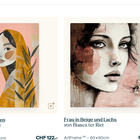
Frau in Beige und Lachs
ten
von
Bianca ter Riet
t
CHF
122.-
ArtFrame™ –
60×60
cm
0
cm