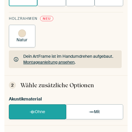
HOLZRAHMEN
NEU
Natur
Dein ArtFrame ist im Handumdrehen aufgebaut.
Montageanleitung ansehen
.
Dein ArtFrame ist im Handumdrehen aufgebaut.
Montageanleitung ansehen
.
Wähle zusätzliche Optionen
2
Akustikmaterial
Ohne
Mit