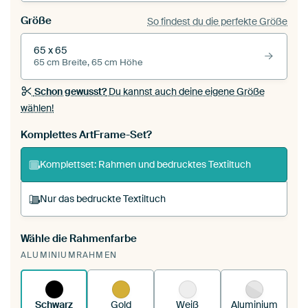
Größe
So findest du die perfekte Größe
65 x 65
65 cm Breite, 65 cm Höhe
Schon gewusst?
Du kannst auch deine eigene Größe
wählen!
Komplettes ArtFrame-Set?
Komplettset: Rahmen und bedrucktes Textiltuch
Nur das bedruckte Textiltuch
Wähle die Rahmenfarbe
Du spannst einen wechselbaren Textiltuch in
ALUMINIUMRAHMEN
deinen vorhandenen ArtFrame™.
So funktioniert
es.
Schwarz
Gold
Weiß
Aluminium