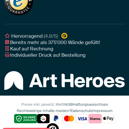
Leinwand
Tipps von unseren Botschaftern
Botschafter
Leinwand für draußen
Individuelle Einrichtungsberatung
Awards und Preise
Poster
Geschäftskunden
Gerahmtes Poster
Interior Designer Programm
Hervorragend
(4.8/5)
Art Heroes App
Bereits mehr als
375'000
Wände gefüllt!
Kauf auf Rechnung
Individueller Druck auf Bestellung
Preise inkl. gesetzl. MwSt
AGB
Haftungsausschluss
Rechtswidrige Inhalte melden?
Datenschutz
Impressum