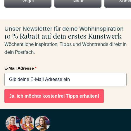
Vögel
Natur
Somm
Unser Newsletter für deine Wohninspiration
10 % Rabatt auf dein erstes Kunstwerk
Wöchentliche Inspiration, Tipps und Wohntrends direkt in
dein Postfach.
E-Mail Adresse
*
Ja, ich möchte kostenfrei Tipps erhalten!