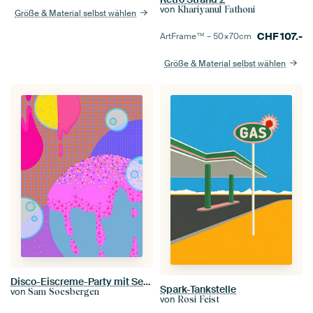
von
Khariyanul Fathoni
Größe & Material selbst wählen
CHF
107.-
ArtFrame™ –
50×70
cm
Größe & Material selbst wählen
Disco-Eiscreme-Party mit Seifenblasen
Spark-Tankstelle
von
Sam Soesbergen
von
Rosi Feist