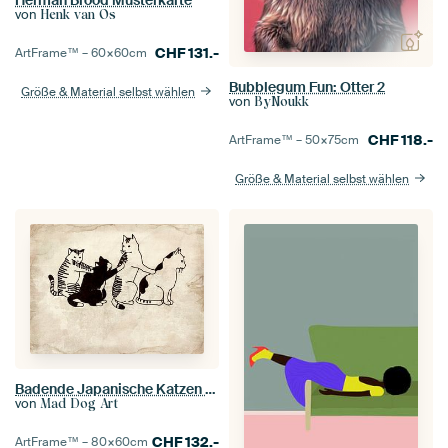
von
Henk van Os
CHF
131.-
ArtFrame™ –
60×60
cm
Bubblegum Fun: Otter 2
Größe & Material selbst wählen
von
ByNoukk
CHF
118.-
ArtFrame™ –
50×75
cm
Größe & Material selbst wählen
Badende Japanische Katzen Antik
von
Mad Dog Art
CHF
132.-
ArtFrame™ –
80×60
cm