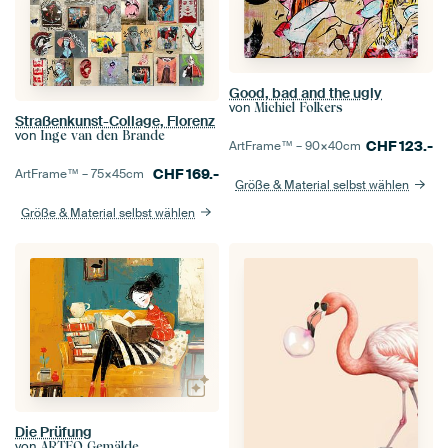
Good, bad and the ugly
von
Michiel Folkers
Straßenkunst-Collage, Florenz
von
Inge van den Brande
CHF
123.-
ArtFrame™ –
90×40
cm
CHF
169.-
ArtFrame™ –
75×45
cm
Größe & Material selbst wählen
Größe & Material selbst wählen
Die Prüfung
von
ARTEO Gemälde