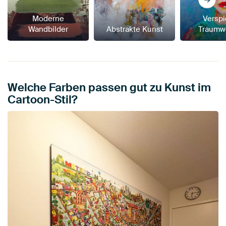
Moderne
Verspi
Wandbilder
Abstrakte Kunst
Traumw
Welche Farben passen gut zu Kunst im
Cartoon-Stil?