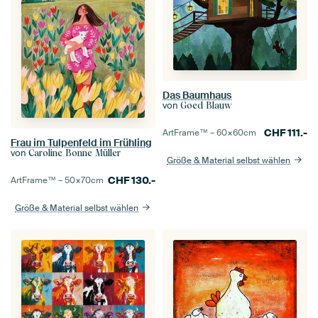
Das Baumhaus
von
Goed Blauw
CHF
111.-
ArtFrame™ –
60×60
cm
Frau im Tulpenfeld im Frühling
von
Caroline Bonne Müller
Größe & Material selbst wählen
CHF
130.-
ArtFrame™ –
50×70
cm
Größe & Material selbst wählen