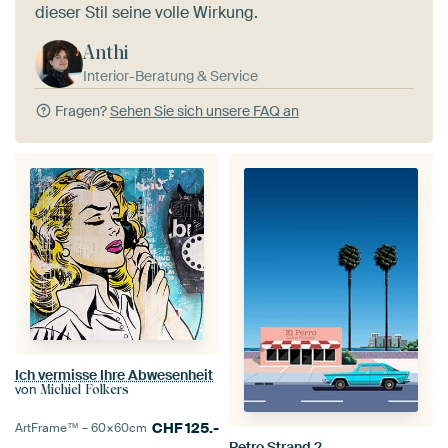
dieser Stil seine volle Wirkung.
Anthi
Interior-Beratung & Service
Fragen?
Sehen Sie sich unsere FAQ an
Ich vermisse Ihre Abwesenheit
von
Michiel Folkers
CHF
125.-
ArtFrame™ –
60×60
cm
Retro Strand 2