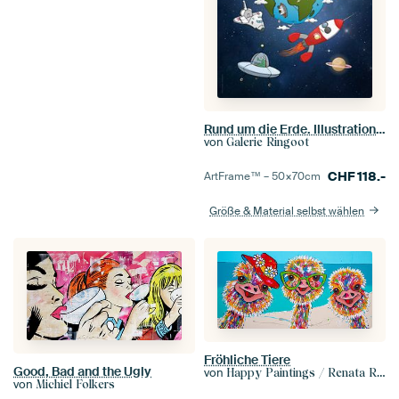
Rund um die Erde. Illustration im Cartoon-Stil.
von
Galerie Ringoot
CHF
118.-
ArtFrame™ –
50×70
cm
Größe & Material selbst wählen
Fröhliche Tiere
Good, Bad and the Ugly
von
Happy Paintings / Renata Rolefes Art
von
Michiel Folkers