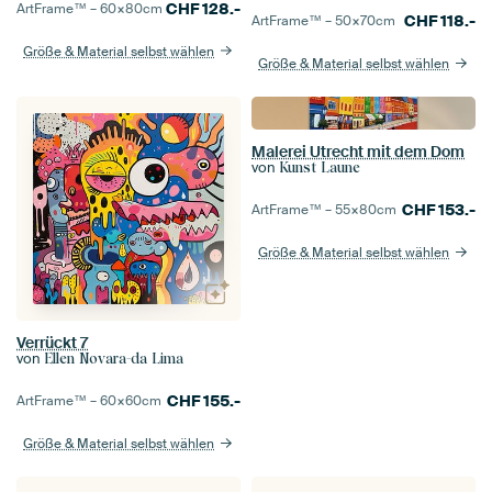
CHF
128.-
ArtFrame™ –
60×80
cm
CHF
118.-
ArtFrame™ –
50×70
cm
Größe & Material selbst wählen
Größe & Material selbst wählen
Malerei Utrecht mit dem Dom
von
Kunst Laune
CHF
153.-
ArtFrame™ –
55×80
cm
Größe & Material selbst wählen
Verrückt 7
von
Ellen Novara-da Lima
CHF
155.-
ArtFrame™ –
60×60
cm
Größe & Material selbst wählen