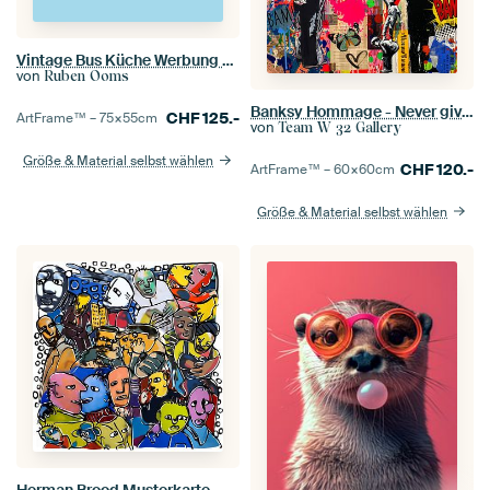
Vintage Bus Küche Werbung Schriftzug
von
Ruben Ooms
Banksy Hommage - Never give up - Follow u dream Ultra HD
CHF
125.-
ArtFrame™ –
75×55
cm
von
Team W 32 Gallery
Größe & Material selbst wählen
CHF
120.-
ArtFrame™ –
60×60
cm
Größe & Material selbst wählen
Herman Brood Musterkarte