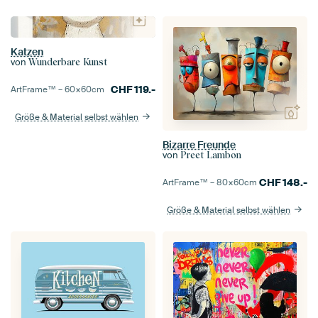
Katzen
von
Wunderbare Kunst
CHF
119.-
ArtFrame™ –
60×60
cm
Größe & Material selbst wählen
Bizarre Freunde
von
Preet Lambon
CHF
148.-
ArtFrame™ –
80×60
cm
Größe & Material selbst wählen