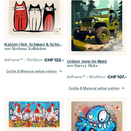
Katzen | Rot, Schwarz & Schnurrhaare
von
Moderne Kollektion
CHF
122.-
ArtFrame™ –
75×50
cm
Grüner Jeep im Wald
von
Harvey Hicks
Größe & Material selbst wählen
CHF
107.-
ArtFrame™ –
60×60
cm
Größe & Material selbst wählen