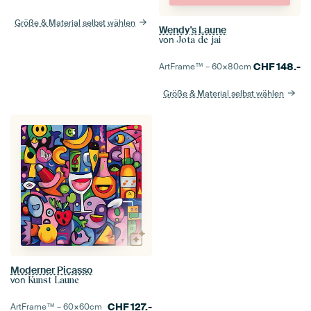
Größe & Material selbst wählen
Wendy's Laune
von
Jota de jai
CHF
148.-
ArtFrame™ –
60×80
cm
Größe & Material selbst wählen
Moderner Picasso
von
Kunst Laune
CHF
127.-
ArtFrame™ –
60×60
cm