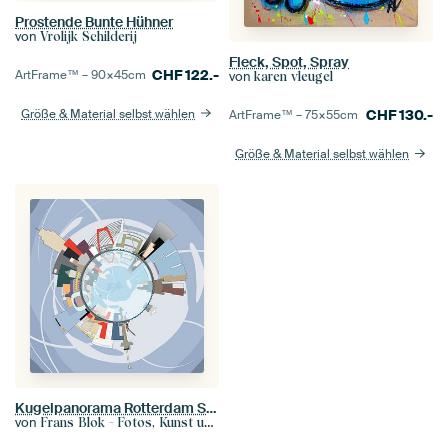
Prostende Bunte Hühner
von
Vrolijk Schilderij
Fleck, Spot, Spray
CHF
122.-
ArtFrame™ –
90×45
cm
von
karen vleugel
Größe & Material selbst wählen
CHF
130.-
ArtFrame™ –
75×55
cm
Größe & Material selbst wählen
Kugelpanorama Rotterdam Skyline
von
Frans Blok - Fotos, Kunst und weitere Wanddekoration