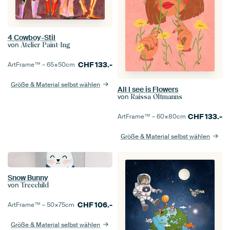
4 Cowboy-Stil
von
Atelier Paint-Ing
CHF
133.-
ArtFrame™ –
65×50
cm
Größe & Material selbst wählen
All I see is Flowers
von
Raissa Oltmanns
CHF
133.-
ArtFrame™ –
60×80
cm
Größe & Material selbst wählen
Snow Bunny
von
Treechild
CHF
106.-
ArtFrame™ –
50×75
cm
Größe & Material selbst wählen