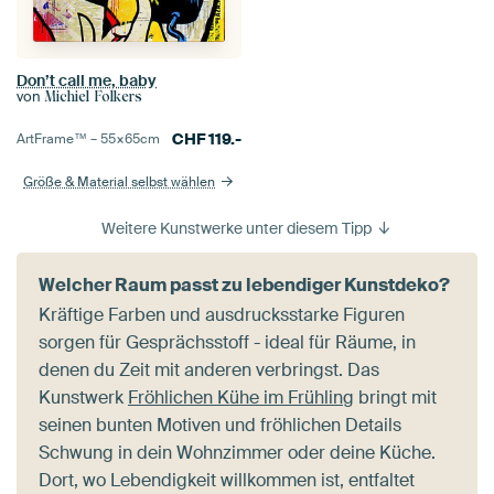
Don’t call me, baby
von
Michiel Folkers
CHF
119.-
ArtFrame™ –
55×65
cm
Größe & Material selbst wählen
Weitere Kunstwerke unter diesem Tipp
Welcher Raum passt zu lebendiger Kunstdeko?
Kräftige Farben und ausdrucksstarke Figuren
sorgen für Gesprächsstoff - ideal für Räume, in
denen du Zeit mit anderen verbringst. Das
Kunstwerk
Fröhlichen Kühe im Frühling
bringt mit
seinen bunten Motiven und fröhlichen Details
Schwung in dein Wohnzimmer oder deine Küche.
Dort, wo Lebendigkeit willkommen ist, entfaltet