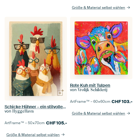
Größe & Material selbst wählen
Rote Kuh mit Tulpen
von
Vrolijk Schilderij
CHF
103.-
ArtFrame™ –
60×60
cm
Schicke Hühner – ein stilvoller Schwarm gefiederter Freunde
von
HyggeHavn
Größe & Material selbst wählen
CHF
105.-
ArtFrame™ –
50×70
cm
Größe & Material selbst wählen