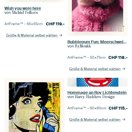
Wish you were here
von
Michiel Folkers
CHF
119.-
ArtFrame™ –
65×55
cm
Größe & Material selbst wählen
Bubblegum Fun: Meerschweinchen 3
von
ByNoukk
CHF
118.-
ArtFrame™ –
50×75
cm
Größe & Material selbst wählen
Hommage an Roy Lichtenstein
von
Harry Hadders Design
CHF
115.-
ArtFrame™ –
60×60
cm
Größe & Material selbst wählen