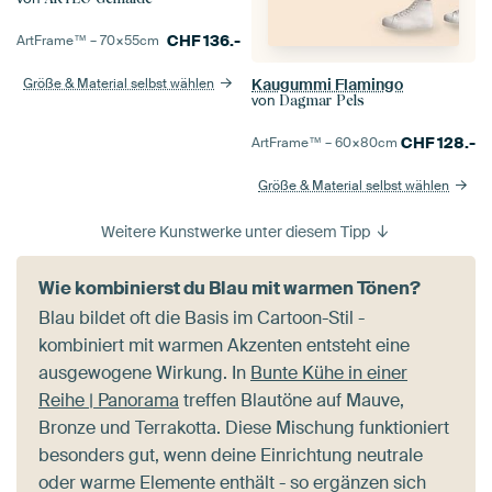
CHF
136.-
ArtFrame™ –
70×55
cm
Größe & Material selbst wählen
Kaugummi Flamingo
von
Dagmar Pels
CHF
128.-
ArtFrame™ –
60×80
cm
Größe & Material selbst wählen
Weitere Kunstwerke unter diesem Tipp
Wie kombinierst du Blau mit warmen Tönen?
Blau bildet oft die Basis im Cartoon-Stil -
kombiniert mit warmen Akzenten entsteht eine
ausgewogene Wirkung. In
Bunte Kühe in einer
Reihe | Panorama
treffen Blautöne auf Mauve,
Bronze und Terrakotta. Diese Mischung funktioniert
besonders gut, wenn deine Einrichtung neutrale
oder warme Elemente enthält - so ergänzen sich