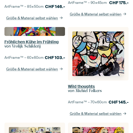
CHF
175.-
ArtFrame™ –
90×45
cm
CHF
146.-
ArtFrame™ –
85×50
cm
Größe & Material selbst wählen
Größe & Material selbst wählen
Fröhlichen Kühe im Frühling
von
Vrolijk Schilderij
CHF
103.-
ArtFrame™ –
60×60
cm
Größe & Material selbst wählen
Wild thoughts
von
Michiel Folkers
CHF
145.-
ArtFrame™ –
70×60
cm
Größe & Material selbst wählen