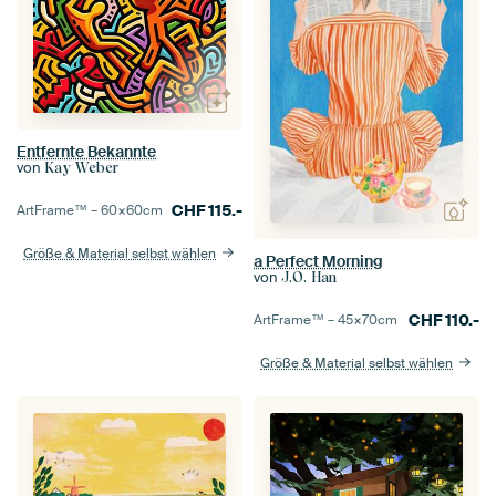
Entfernte Bekannte
von
Kay Weber
CHF
115.-
ArtFrame™ –
60×60
cm
Größe & Material selbst wählen
a Perfect Morning
von
J.O. Han
CHF
110.-
ArtFrame™ –
45×70
cm
Größe & Material selbst wählen