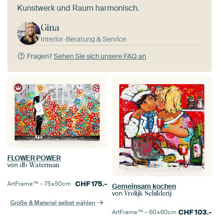
Kunstwerk und Raum harmonisch.
Gina
Interior-Beratung & Service
Fragen?
Sehen Sie sich unsere FAQ an
FLOWER POWER
von
db Waterman
CHF
175.-
ArtFrame™ –
75×50
cm
Gemeinsam kochen
von
Vrolijk Schilderij
Größe & Material selbst wählen
CHF
103.-
ArtFrame™ –
60×60
cm