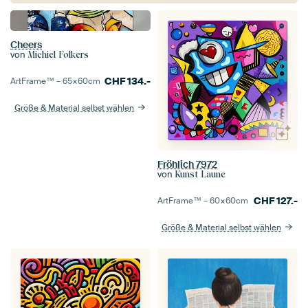
Cheers
von
Michiel Folkers
CHF
134.-
ArtFrame™ –
65×60
cm
Größe & Material selbst wählen
Fröhlich 7972
von
Kunst Laune
CHF
127.-
ArtFrame™ –
60×60
cm
Größe & Material selbst wählen