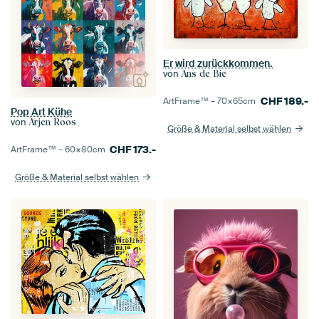
Er wird zurückkommen.
von
Ans de Bie
CHF
189.-
ArtFrame™ –
70×65
cm
Pop Art Kühe
von
Arjen Roos
Größe & Material selbst wählen
CHF
173.-
ArtFrame™ –
60×80
cm
Größe & Material selbst wählen