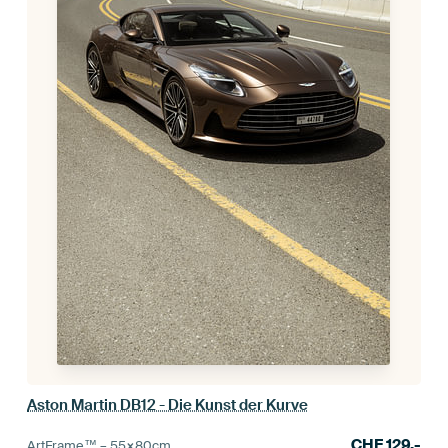
Aston Martin DB12 - Die Kunst der Kurve
CHF
129.-
ArtFrame™ –
55×80
cm