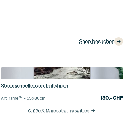
Shop besuchen
Stromschnellen am Trollstigen
130.-
CHF
ArtFrame™ –
55×80
cm
Größe & Material selbst wählen