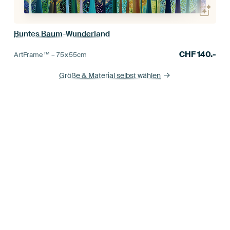
Buntes Baum-Wunderland
CHF
140.-
ArtFrame™ –
75×55
cm
Größe & Material selbst wählen