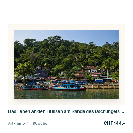
Das Leben an den Flüssen am Rande des Dschungels auf Sumatra
CHF
144.-
ArtFrame™ –
80×55
cm