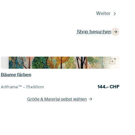
Weiter
Shop besuchen
Bäume färben
144.-
CHF
ArtFrame™ –
75×60
cm
Größe & Material selbst wählen