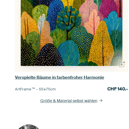
Verspielte Bäume in farbenfroher Harmonie
CHF
140.-
ArtFrame™ –
55×75
cm
Größe & Material selbst wählen