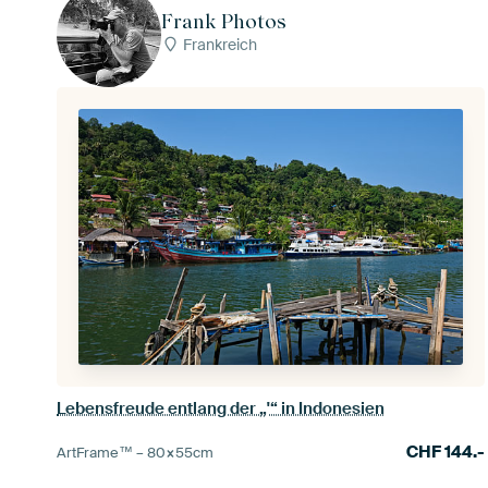
Frank Photos
Frankreich
Lebensfreude entlang der „'“ in Indonesien
CHF
144.-
ArtFrame™ –
80×55
cm