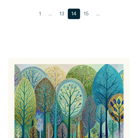
1
…
13
14
15
…