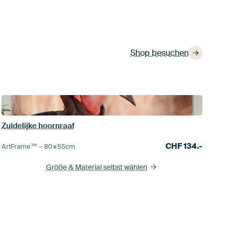
Shop besuchen
Zuidelijke hoornraaf
CHF
134.-
ArtFrame™ –
80×55
cm
Größe & Material selbst wählen