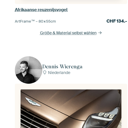
Afrikaanse reuzenijsvogel
CHF
134.-
ArtFrame™ –
80×55
cm
Größe & Material selbst wählen
Dennis Wierenga
Niederlande