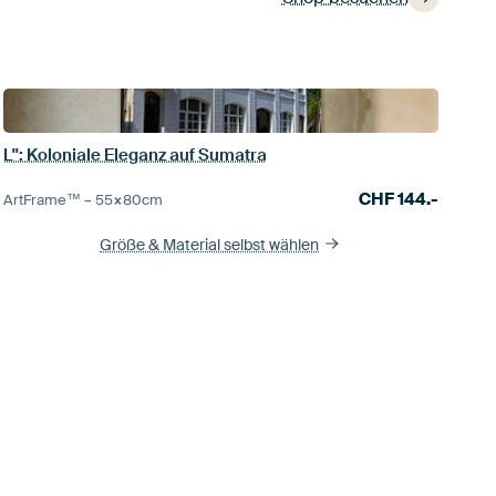
L'': Koloniale Eleganz auf Sumatra
CHF
144.-
ArtFrame™ –
55×80
cm
Größe & Material selbst wählen