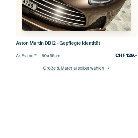
Aston Martin DB12 - Gepflegte Identität
CHF
129.-
ArtFrame™ –
80×55
cm
Größe & Material selbst wählen