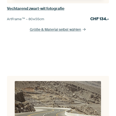
Vechtarend zwart-wit fotografie
CHF
134.-
ArtFrame™ –
80×55
cm
Größe & Material selbst wählen