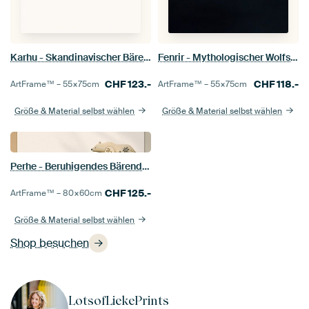
Karhu - Skandinavischer Bärenkopf
Fenrir - Mythologischer Wolfsentwurf
CHF
123.-
CHF
118.-
ArtFrame™ –
55×75
cm
ArtFrame™ –
55×75
cm
Größe & Material selbst wählen
Größe & Material selbst wählen
Perhe - Beruhigendes Bärendesign
CHF
125.-
ArtFrame™ –
80×60
cm
Größe & Material selbst wählen
Shop besuchen
LotsofLiekePrints