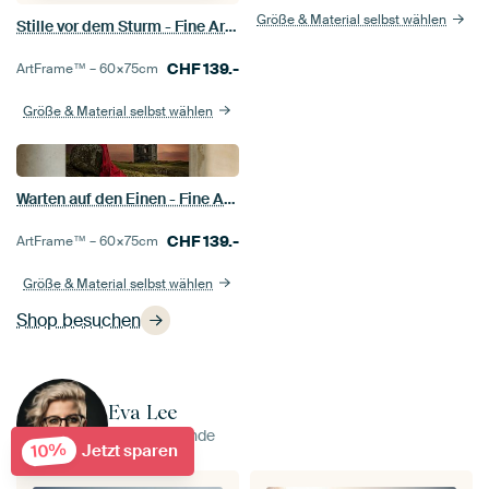
Größe & Material selbst wählen
Stille vor dem Sturm - Fine Art Fantasy Portrait
CHF
139.-
ArtFrame™ –
60×75
cm
Größe & Material selbst wählen
Warten auf den Einen - Fine Art Fantasy Foto
CHF
139.-
ArtFrame™ –
60×75
cm
Größe & Material selbst wählen
Shop besuchen
Eva Lee
Niederlande
10%
Jetzt sparen