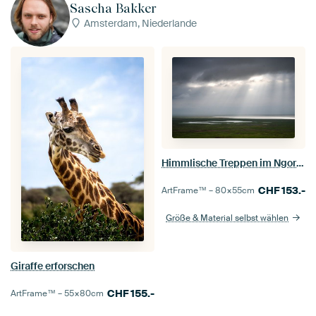
Sascha Bakker
Amsterdam, Niederlande
Himmlische Treppen im Ngorogoro
CHF
153.-
ArtFrame™ –
80×55
cm
Größe & Material selbst wählen
Giraffe erforschen
CHF
155.-
ArtFrame™ –
55×80
cm