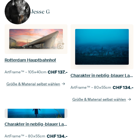
Jesse G
Rotterdam Hauptbahnhof
CHF
137.-
ArtFrame™ –
105×40
cm
Charakter in neblig-blauer Landschaft
Größe & Material selbst wählen
CHF
134.-
ArtFrame™ –
80×55
cm
Größe & Material selbst wählen
Charakter in neblig-blauer Landschaft
CHF
134.-
ArtFrame™ –
80×55
cm