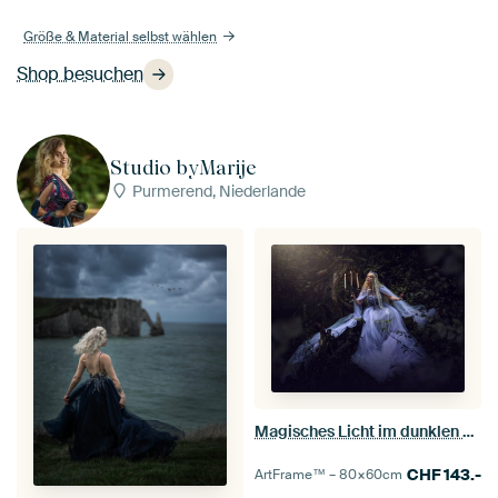
Größe & Material selbst wählen
Shop besuchen
Studio byMarije
Purmerend, Niederlande
Magisches Licht im dunklen Wald - Fine Art Fantasy
CHF
143.-
ArtFrame™ –
80×60
cm