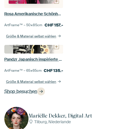
Rosa Amerikanische Schönheit von Pandzr
CHF
157.-
ArtFrame™ –
50×85
cm
Größe & Material selbst wählen
Pandzr Japanisch inspirierte Kunst
CHF
135.-
ArtFrame™ –
65×65
cm
Größe & Material selbst wählen
Shop besuchen
Mariëlle Dekker, Digital Art
Tilburg, Niederlande