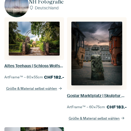
NH Fotografie
Deutschland
Altes Teehaus | Schloss Wolfsburg
CHF
182.-
ArtFrame™ –
80×55
cm
Größe & Material selbst wählen
Goslar Marktplatz | Skulptur Nagelkopf
CHF
183.-
ArtFrame™ –
60×75
cm
Größe & Material selbst wählen