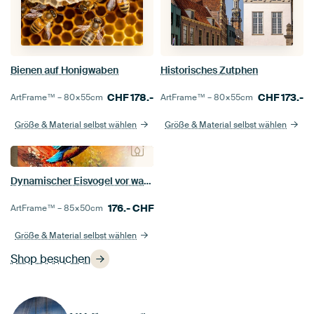
Bienen auf Honigwaben
Historisches Zutphen
CHF
178.-
CHF
173.-
ArtFrame™ –
80×55
cm
ArtFrame™ –
80×55
cm
Größe & Material selbst wählen
Größe & Material selbst wählen
Dynamischer Eisvogel vor warmem Hintergrund
176.-
CHF
ArtFrame™ –
85×50
cm
Größe & Material selbst wählen
Shop besuchen