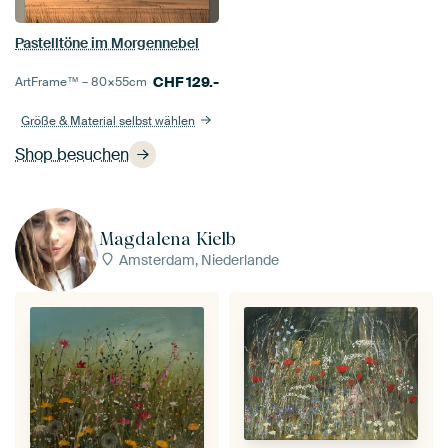
Pastelltöne im Morgennebel
CHF
129.-
ArtFrame™ –
80×55
cm
Größe & Material selbst wählen
Shop besuchen
Magdalena Kielb
Amsterdam, Niederlande