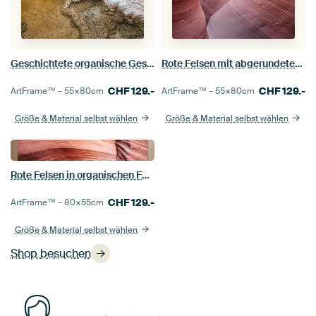
Geschichtete organische Gesteine im Yellowstone-Nationalpark.
Rote Felsen mit abgerundeter Form im Lower Antelope Canyon
CHF
129.-
CHF
129.-
ArtFrame™ –
55×80
cm
ArtFrame™ –
55×80
cm
Größe & Material selbst wählen
Größe & Material selbst wählen
Rote Felsen in organischen Formen im Lower Antelope Canyon
CHF
129.-
ArtFrame™ –
80×55
cm
Größe & Material selbst wählen
Shop besuchen