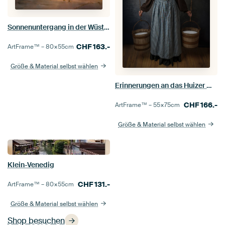
Sonnenuntergang in der Wüste bei Marrakech mit Kamelkarawane
CHF
163.-
ArtFrame™ –
80×55
cm
Größe & Material selbst wählen
Erinnerungen an das Huizer Milchmädchen
CHF
166.-
ArtFrame™ –
55×75
cm
Größe & Material selbst wählen
Klein-Venedig
CHF
131.-
ArtFrame™ –
80×55
cm
Größe & Material selbst wählen
Shop besuchen