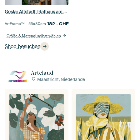
Goslar Altstadt | Rathaus am Markt
182.-
CHF
ArtFrame™ –
55×80
cm
Größe & Material selbst wählen
Shop besuchen
Artclaud
Maastricht, Niederlande