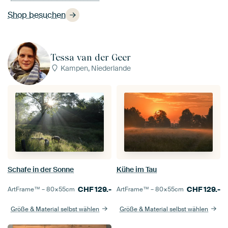
Shop besuchen
Tessa van der Geer
Kampen, Niederlande
Schafe in der Sonne
Kühe im Tau
CHF
129.-
CHF
129.-
ArtFrame™ –
80×55
cm
ArtFrame™ –
80×55
cm
Größe & Material selbst wählen
Größe & Material selbst wählen