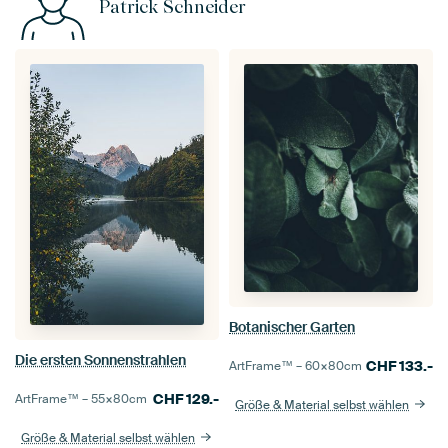
Patrick Schneider
Botanischer Garten
Die ersten Sonnenstrahlen
CHF
133.-
ArtFrame™ –
60×80
cm
CHF
129.-
ArtFrame™ –
55×80
cm
Größe & Material selbst wählen
Größe & Material selbst wählen