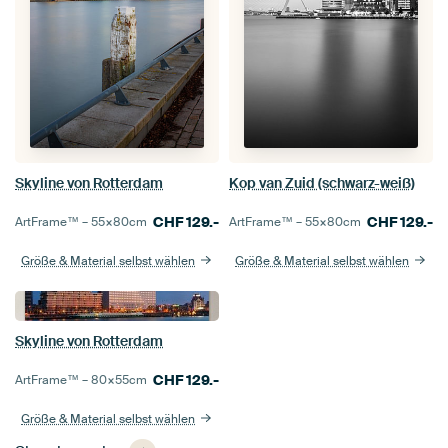
Skyline von Rotterdam
Kop van Zuid (schwarz-weiß)
CHF
129.-
CHF
129.-
ArtFrame™ –
55×80
cm
ArtFrame™ –
55×80
cm
Größe & Material selbst wählen
Größe & Material selbst wählen
Skyline von Rotterdam
CHF
129.-
ArtFrame™ –
80×55
cm
Größe & Material selbst wählen