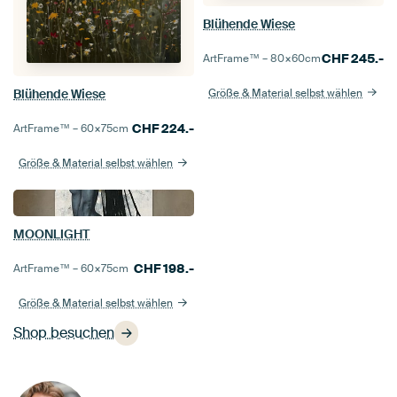
Blühende Wiese
CHF
245.-
ArtFrame™ –
80×60
cm
Größe & Material selbst wählen
Blühende Wiese
CHF
224.-
ArtFrame™ –
60×75
cm
Größe & Material selbst wählen
MOONLIGHT
CHF
198.-
ArtFrame™ –
60×75
cm
Größe & Material selbst wählen
Shop besuchen