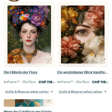
Die Hüterin der Flora
Ein verstohlener Blick inmitten von Blumen
CHF
116.-
CHF
116.-
ArtFrame™ –
55×75
cm
ArtFrame™ –
55×75
cm
Größe & Material selbst wählen
Größe & Material selbst wählen
Wenn Ihr Goldfisch der Einzige ist, der Sie wirklich versteht