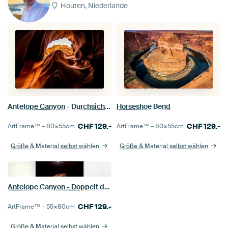
Houten, Niederlande
Antelope Canyon - Durchsichtig
Horseshoe Bend
CHF
129.-
CHF
129.-
ArtFrame™ –
80×55
cm
ArtFrame™ –
80×55
cm
Größe & Material selbst wählen
Größe & Material selbst wählen
Antelope Canyon - Doppelt durchsichtig
CHF
129.-
ArtFrame™ –
55×80
cm
Größe & Material selbst wählen