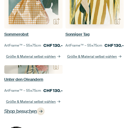
Sommerobst
Sonniger Tag
CHF
130.-
CHF
130.-
ArtFrame™ –
55×75
cm
ArtFrame™ –
55×75
cm
Größe & Material selbst wählen
Größe & Material selbst wählen
Unter den Oleandern
CHF
130.-
ArtFrame™ –
55×75
cm
Größe & Material selbst wählen
Shop besuchen