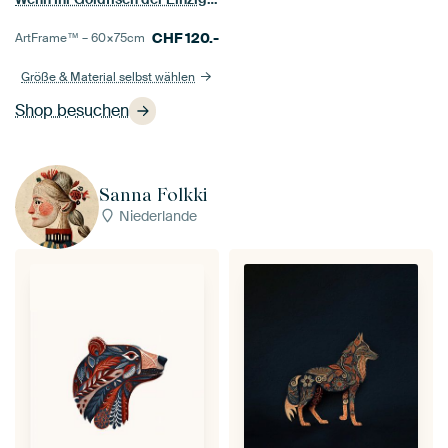
CHF
120.-
ArtFrame™ –
60×75
cm
Größe & Material selbst wählen
Shop besuchen
Sanna Folkki
Niederlande