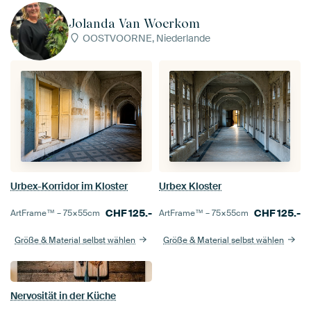
Jolanda Van Woerkom
OOSTVOORNE, Niederlande
Urbex-Korridor im Kloster
Urbex Kloster
CHF
125.-
CHF
125.-
ArtFrame™ –
75×55
cm
ArtFrame™ –
75×55
cm
Größe & Material selbst wählen
Größe & Material selbst wählen
Nervosität in der Küche