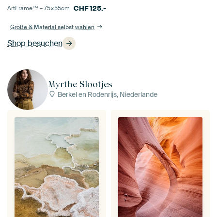
CHF
125.-
ArtFrame™ –
75×55
cm
Größe & Material selbst wählen
Shop besuchen
Myrthe Slootjes
Berkel en Rodenrijs, Niederlande