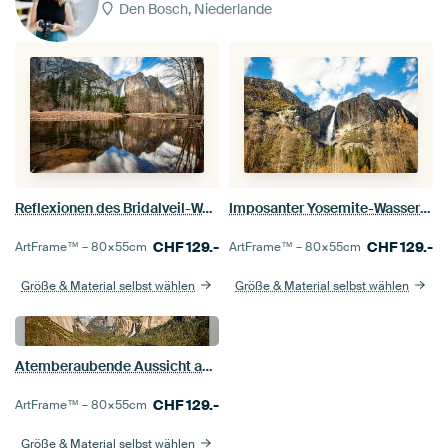
Den Bosch, Niederlande
Reflexionen des Bridalveil-Wasserfalls im kristallklaren Wasser, Yosemite National Park, Kalifornien
Imposanter Yosemite-Wasserfall, umgeben von schroffen Bergen und Natur im Yosemite-Nationalpark, Kalifornien
CHF
129.-
CHF
129.-
ArtFrame™ –
80×55
cm
ArtFrame™ –
80×55
cm
Größe & Material selbst wählen
Größe & Material selbst wählen
Atemberaubende Aussicht auf El Capitan und die Bridalveil Falls im Yosemite National Park, Kalifornien
CHF
129.-
ArtFrame™ –
80×55
cm
Größe & Material selbst wählen