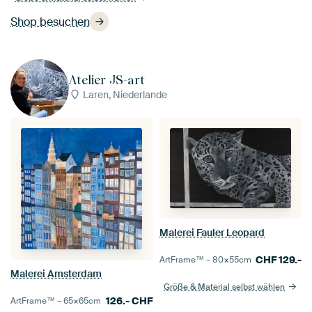
Shop besuchen
Atelier JS-art
Laren, Niederlande
Malerei Fauler Leopard
CHF
129.-
ArtFrame™ –
80×55
cm
Malerei Amsterdam
Größe & Material selbst wählen
126.-
CHF
ArtFrame™ –
65×65
cm