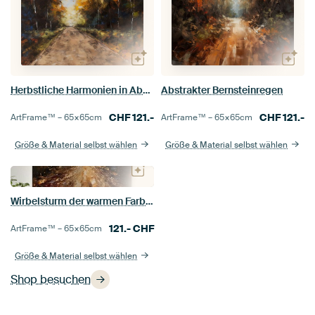
Herbstliche Harmonien in Abstraktion
Abstrakter Bernsteinregen
CHF
121.-
CHF
121.-
ArtFrame™ –
65×65
cm
ArtFrame™ –
65×65
cm
Größe & Material selbst wählen
Größe & Material selbst wählen
Wirbelsturm der warmen Farben
121.-
CHF
ArtFrame™ –
65×65
cm
Größe & Material selbst wählen
Shop besuchen