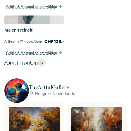
Größe & Material selbst wählen
Malen 'Freiheit'
CHF
125.-
ArtFrame™ –
55×75
cm
Größe & Material selbst wählen
Shop besuchen
TheArtfulGallery
Hengelo, Niederlande