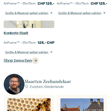
CHF
125.-
CHF
125.-
ArtFrame™ –
55×75
cm
ArtFrame™ –
55×75
cm
Größe & Material selbst wählen
Größe & Material selbst wählen
Konkrete Stadt
125.-
CHF
ArtFrame™ –
55×75
cm
Größe & Material selbst wählen
Shop besuchen
Maarten Zeehandelaar
Zutphen, Niederlande