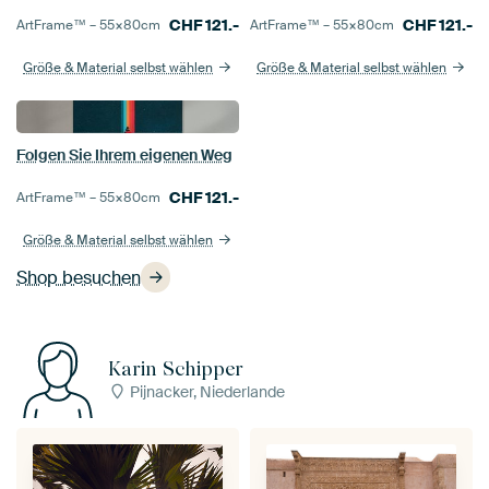
CHF
121.-
CHF
121.-
ArtFrame™ –
55×80
cm
ArtFrame™ –
55×80
cm
Größe & Material selbst wählen
Größe & Material selbst wählen
Folgen Sie Ihrem eigenen Weg
CHF
121.-
ArtFrame™ –
55×80
cm
Größe & Material selbst wählen
Shop besuchen
Karin Schipper
Pijnacker, Niederlande