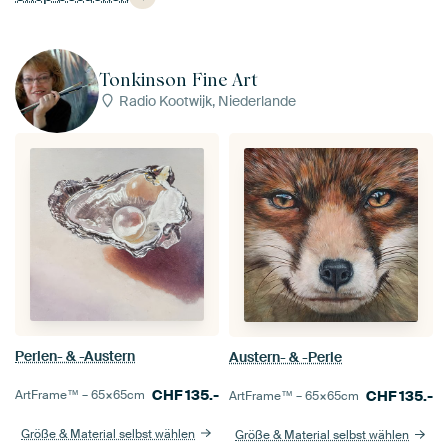
Tonkinson Fine Art
Radio Kootwijk, Niederlande
Perlen- & -Austern
Austern- & -Perle
CHF
135.-
ArtFrame™ –
65×65
cm
CHF
135.-
ArtFrame™ –
65×65
cm
Größe & Material selbst wählen
Größe & Material selbst wählen