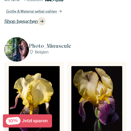
144.-
CHF
ArtFrame™ –
55×80
cm
Größe & Material selbst wählen
Shop besuchen
Photo_Minuscule
Belgien
10%
Jetzt sparen