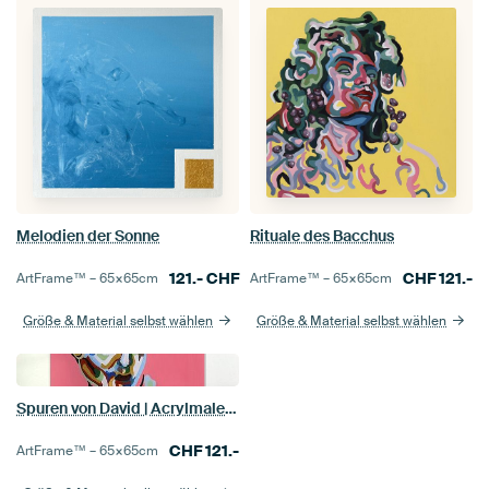
Melodien der Sonne
Rituale des Bacchus
121.-
CHF
CHF
121.-
ArtFrame™ –
65×65
cm
ArtFrame™ –
65×65
cm
Größe & Material selbst wählen
Größe & Material selbst wählen
Spuren von David | Acrylmalerei
CHF
121.-
ArtFrame™ –
65×65
cm