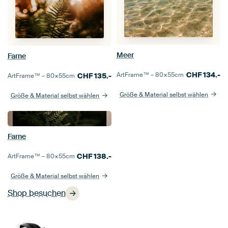
Meer
Farne
CHF
134.-
ArtFrame™ –
80×55
cm
CHF
135.-
ArtFrame™ –
80×55
cm
Größe & Material selbst wählen
Größe & Material selbst wählen
Farne
CHF
138.-
ArtFrame™ –
80×55
cm
Größe & Material selbst wählen
Shop besuchen