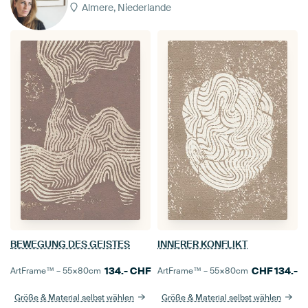
Almere, Niederlande
BEWEGUNG DES GEISTES
INNERER KONFLIKT
134.-
CHF
CHF
134.-
ArtFrame™ –
55×80
cm
ArtFrame™ –
55×80
cm
Größe & Material selbst wählen
Größe & Material selbst wählen