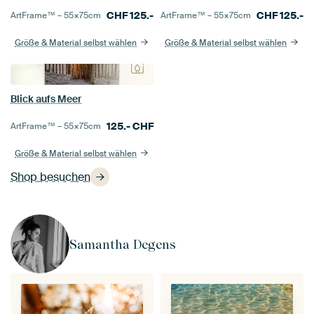
CHF
125.-
CHF
125.-
ArtFrame™ –
55×75
cm
ArtFrame™ –
55×75
cm
Größe & Material selbst wählen
Größe & Material selbst wählen
Blick aufs Meer
125.-
CHF
ArtFrame™ –
55×75
cm
Größe & Material selbst wählen
Shop besuchen
Samantha Degens