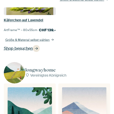
Käferchen auf Lavendel
CHF
139.-
ArtFrame™ –
80×55
cm
Größe & Material selbst wählen
Shop besuchen
longwayhome
Vereinigtes Königreich