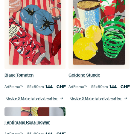
Blaue Tomaten
Goldene Stunde
144.-
CHF
144.-
CHF
ArtFrame™ –
55×80
cm
ArtFrame™ –
55×80
cm
Größe & Material selbst wählen
Größe & Material selbst wählen
Fentimans Rosa Ingwer