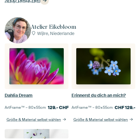
Shop besuchen
Atelier Eikebloom
Wijlre, Niederlande
Dahlia Dream
Erinnerst du dich an mich?
129.-
CHF
CHF
129.-
ArtFrame™ –
80×55
cm
ArtFrame™ –
80×55
cm
Größe & Material selbst wählen
Größe & Material selbst wählen