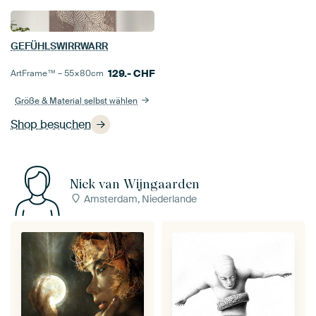
GEFÜHLSWIRRWARR
129.-
CHF
ArtFrame™ –
55×80
cm
Größe & Material selbst wählen
Shop besuchen
Niek van Wijngaarden
Amsterdam, Niederlande