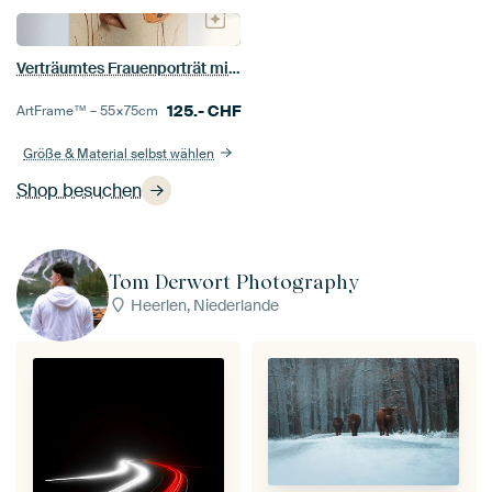
Verträumtes Frauenporträt mit orangefarbenen Mohnblumen – Beruhigende Fine-Art-Wanddekoration
125.-
CHF
ArtFrame™ –
55×75
cm
Größe & Material selbst wählen
Shop besuchen
Tom Derwort Photography
Heerlen, Niederlande