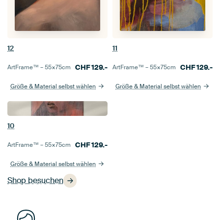
12
11
CHF
129.-
CHF
129.-
ArtFrame™ –
55×75
cm
ArtFrame™ –
55×75
cm
Größe & Material selbst wählen
Größe & Material selbst wählen
10
CHF
129.-
ArtFrame™ –
55×75
cm
Größe & Material selbst wählen
Shop besuchen