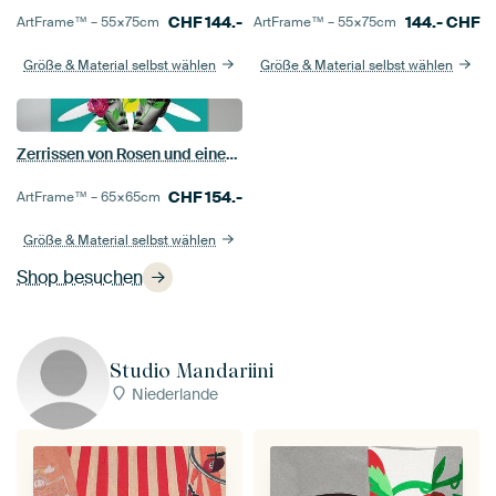
CHF
144.-
144.-
CHF
ArtFrame™ –
55×75
cm
ArtFrame™ –
55×75
cm
Größe & Material selbst wählen
Größe & Material selbst wählen
Zerrissen von Rosen und einem Gänseblümchen
CHF
154.-
ArtFrame™ –
65×65
cm
Größe & Material selbst wählen
Shop besuchen
Studio Mandariini
Niederlande