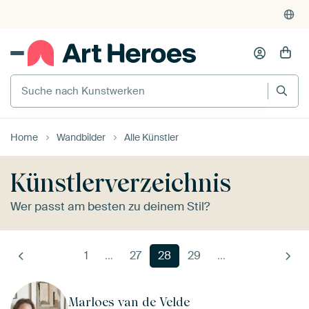
Hervorragend
(4.8/5)
375'000+ Wände gefüllt
Kauf auf Rechnung
Suche nach Kunstwerken
Individueller Druck auf Bestellung
Home
Wandbilder
Alle Künstler
Künstlerverzeichnis
Wer passt am besten zu deinem Stil?
1
…
27
28
29
…
Marloes van de Velde