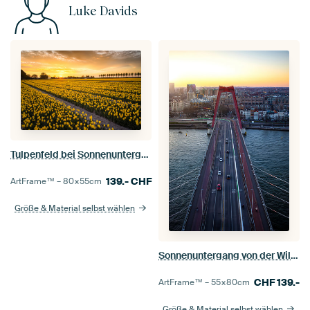
Luke Davids
Tulpenfeld bei Sonnenuntergang
139.-
CHF
ArtFrame™ –
80×55
cm
Größe & Material selbst wählen
Sonnenuntergang von der Willemsbrücke aus
CHF
139.-
ArtFrame™ –
55×80
cm
Größe & Material selbst wählen