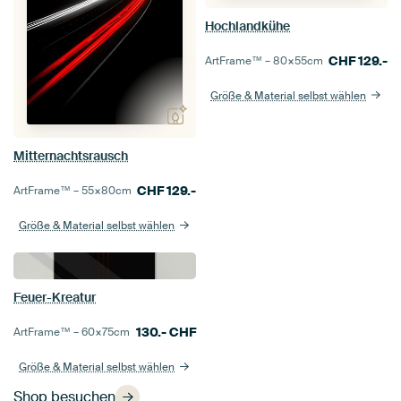
Hochlandkühe
CHF
129.-
ArtFrame™ –
80×55
cm
Größe & Material selbst wählen
Mitternachtsrausch
CHF
129.-
ArtFrame™ –
55×80
cm
Größe & Material selbst wählen
Feuer-Kreatur
130.-
CHF
ArtFrame™ –
60×75
cm
Größe & Material selbst wählen
Shop besuchen