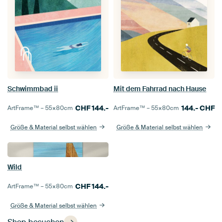
Schwimmbad ii
Mit dem Fahrrad nach Hause
CHF
144.-
144.-
CHF
ArtFrame™ –
55×80
cm
ArtFrame™ –
55×80
cm
Größe & Material selbst wählen
Größe & Material selbst wählen
Wild
CHF
144.-
ArtFrame™ –
55×80
cm
Größe & Material selbst wählen