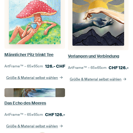
Männlicher Pilz trinkt Tee
Verlangen und Verbindung
126.-
CHF
ArtFrame™ –
65×65
cm
CHF
126.-
ArtFrame™ –
65×65
cm
Größe & Material selbst wählen
Größe & Material selbst wählen
Das Echo des Meeres
CHF
126.-
ArtFrame™ –
65×65
cm
Größe & Material selbst wählen