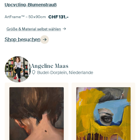
Upcycling-Blumenstrauß
CHF
131.-
ArtFrame™ –
50×90
cm
Größe & Material selbst wählen
Shop besuchen
Angeline Maas
Budel-Dorplein, Niederlande