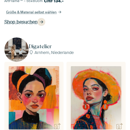
CHF
134.-
ArtFrame™ –
55×80
cm
Größe & Material selbst wählen
Shop besuchen
Digatelier
Arnhem, Niederlande