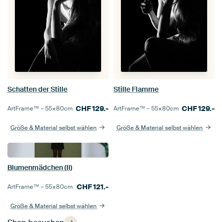
Schatten der Stille
Stille Flamme
CHF
129.-
CHF
129.-
ArtFrame™ –
55×80
cm
ArtFrame™ –
55×80
cm
Größe & Material selbst wählen
Größe & Material selbst wählen
Blumenmädchen (II)
CHF
121.-
ArtFrame™ –
55×80
cm
Größe & Material selbst wählen