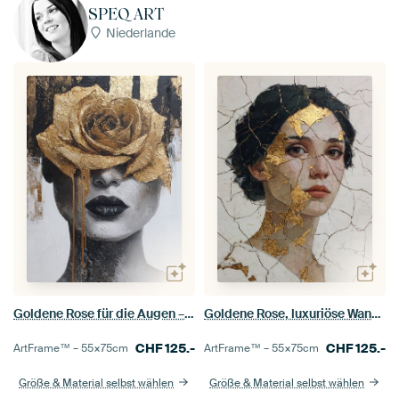
SPEQ ART
Niederlande
Goldene Rose für die Augen – Luxuriöses abstraktes Frauenporträt mit goldenen Akzenten
Goldene Rose, luxuriöse Wanddekoration, abstraktes Frauenporträt, goldene Akzente, moderne Kunst, Schwarz-Weiß-Kunst, exklusive Wanddekoration, elegante Wandkunst, Design-Interieur, auffälliges Kunstwerk
CHF
125.-
CHF
125.-
ArtFrame™ –
55×75
cm
ArtFrame™ –
55×75
cm
Größe & Material selbst wählen
Größe & Material selbst wählen