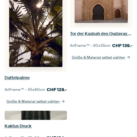
Tor der Kasbah des Oudayas in Rabat, Marokko
CHF
139.-
ArtFrame™ –
80×55
cm
Größe & Material selbst wählen
Dattelpalme
CHF
129.-
ArtFrame™ –
55×80
cm
Größe & Material selbst wählen
Kaktus Druck