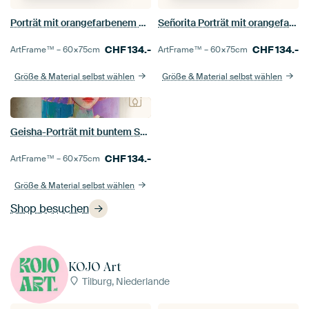
Porträt mit orangefarbenem Akzent und Blick
Señorita Porträt mit orangefarbenem Hut
CHF
134.-
CHF
134.-
ArtFrame™ –
60×75
cm
ArtFrame™ –
60×75
cm
Größe & Material selbst wählen
Größe & Material selbst wählen
Geisha-Porträt mit buntem Sonnenschirm
CHF
134.-
ArtFrame™ –
60×75
cm
Größe & Material selbst wählen
Shop besuchen
KOJO Art
Tilburg, Niederlande