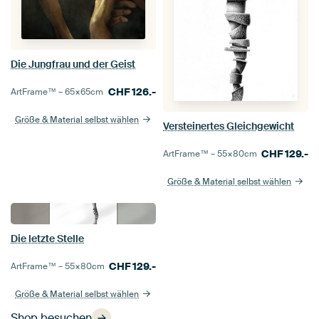
Die Jungfrau und der Geist
CHF
126.-
ArtFrame™ –
65×65
cm
Größe & Material selbst wählen
Versteinertes Gleichgewicht
CHF
129.-
ArtFrame™ –
55×80
cm
Größe & Material selbst wählen
Die letzte Stelle
CHF
129.-
ArtFrame™ –
55×80
cm
Größe & Material selbst wählen
Shop besuchen