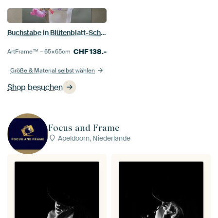
Buchstabe in Blütenblatt-Schrift – Wicken
CHF
138.-
ArtFrame™ –
65×65
cm
Größe & Material selbst wählen
Shop besuchen
Focus and Frame
Apeldoorn, Niederlande