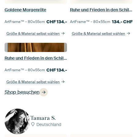
Goldene Morgenröte
Ruhe und Frieden in den Schilfgebieten
CHF
134.-
134.-
CHF
ArtFrame™ –
80×55
cm
ArtFrame™ –
80×55
cm
Größe & Material selbst wählen
Größe & Material selbst wählen
Ruhe und Frieden in den Schilfgebieten
CHF
134.-
ArtFrame™ –
80×55
cm
Größe & Material selbst wählen
Shop besuchen
Tamara S.
Deutschland