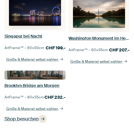
Singapur bei Nacht
Washington Monument im Herbst
CHF
199.-
ArtFrame™ –
80×50
cm
CHF
207.-
ArtFrame™ –
80×55
cm
Größe & Material selbst wählen
Größe & Material selbst wählen
Brooklyn Bridge am Morgen
CHF
232.-
ArtFrame™ –
80×55
cm
Größe & Material selbst wählen
Shop besuchen