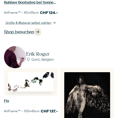
Ruhiger Bootssteg bei Sonnenuntergang in Neuseeland
CHF
124.-
ArtFrame™ –
80×55
cm
Größe & Material selbst wählen
Shop besuchen
Erik Roger
Gent, Belgien
Fly
CHF
137.-
ArtFrame™ –
105×45
cm