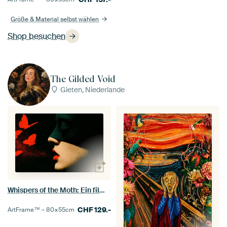
Größe & Material selbst wählen
Shop besuchen
The Gilded Void
Gieten, Niederlande
Whispers of the Moth: Ein filmisches Rätsel
CHF
129.-
ArtFrame™ –
80×55
cm