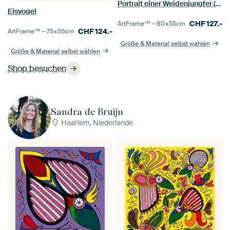
Portrait einer Weidenjungfer (Libelle)
Eisvogel
CHF
127.-
ArtFrame™ –
80×55
cm
CHF
124.-
ArtFrame™ –
75×55
cm
Größe & Material selbst wählen
Größe & Material selbst wählen
Shop besuchen
Sandra de Bruijn
Haarlem, Niederlande