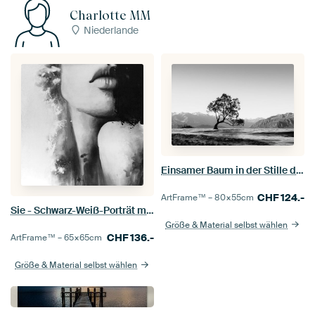
Charlotte MM
Niederlande
Einsamer Baum in der Stille des Wanakasees
CHF
124.-
ArtFrame™ –
80×55
cm
Sie - Schwarz-Weiß-Porträt mit Charakter
Größe & Material selbst wählen
CHF
136.-
ArtFrame™ –
65×65
cm
Größe & Material selbst wählen