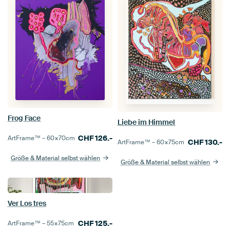
Frog Face
Liebe im Himmel
CHF
126.-
ArtFrame™ –
60×70
cm
CHF
130.-
ArtFrame™ –
60×75
cm
Größe & Material selbst wählen
Größe & Material selbst wählen
Ver Los tres
CHF
125.-
ArtFrame™ –
55×75
cm