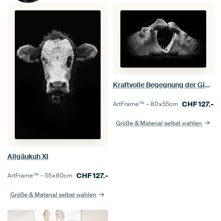
Kraftvolle Begegnung der Giganten
CHF
127.-
ArtFrame™ –
80×55
cm
Größe & Material selbst wählen
Allgäukuh XI
CHF
127.-
ArtFrame™ –
55×80
cm
Größe & Material selbst wählen