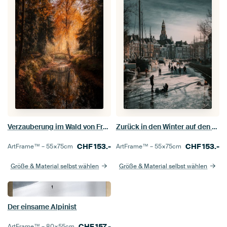
Verzauberung im Wald von Fraeylem
Zurück in den Winter auf den Grachten von Groningen
CHF
153.-
CHF
153.-
ArtFrame™ –
55×75
cm
ArtFrame™ –
55×75
cm
Größe & Material selbst wählen
Größe & Material selbst wählen
Der einsame Alpinist
CHF
157.-
ArtFrame™ –
80×55
cm