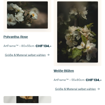
Polyantha-Rose
CHF
134.-
ArtFrame™ –
80×55
cm
Größe & Material selbst wählen
Weiße Blüten
CHF
134.-
ArtFrame™ –
55×80
cm
Größe & Material selbst wählen