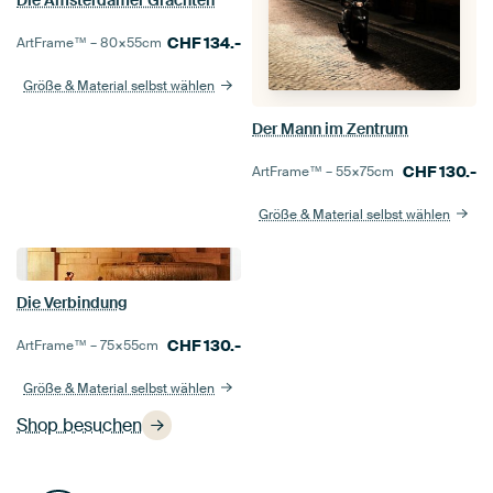
Die Amsterdamer Grachten
CHF
134.-
ArtFrame™ –
80×55
cm
Größe & Material selbst wählen
Der Mann im Zentrum
CHF
130.-
ArtFrame™ –
55×75
cm
Größe & Material selbst wählen
Die Verbindung
CHF
130.-
ArtFrame™ –
75×55
cm
Größe & Material selbst wählen
Shop besuchen