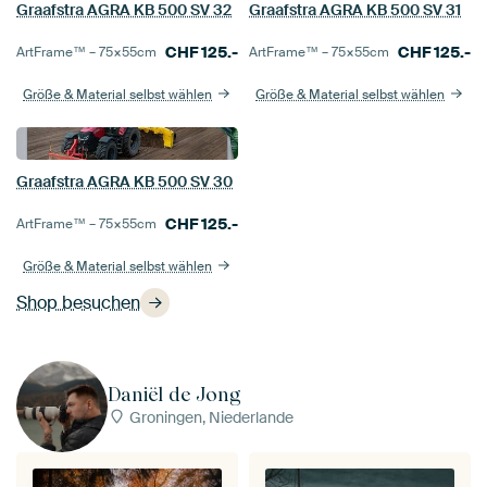
Graafstra AGRA KB 500 SV 32
Graafstra AGRA KB 500 SV 31
CHF
125.-
CHF
125.-
ArtFrame™ –
75×55
cm
ArtFrame™ –
75×55
cm
Größe & Material selbst wählen
Größe & Material selbst wählen
Graafstra AGRA KB 500 SV 30
CHF
125.-
ArtFrame™ –
75×55
cm
Größe & Material selbst wählen
Shop besuchen
Daniël de Jong
Groningen, Niederlande