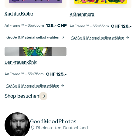
Karl die Krähe
Krähenmord
126.-
CHF
ArtFrame™ –
65×65
cm
CHF
126.-
ArtFrame™ –
65×65
cm
Größe & Material selbst wählen
Größe & Material selbst wählen
Der Pfauenkönig
CHF
125.-
ArtFrame™ –
55×75
cm
Größe & Material selbst wählen
Shop besuchen
GoodMoodPhotos
Rheinstetten, Deutschland