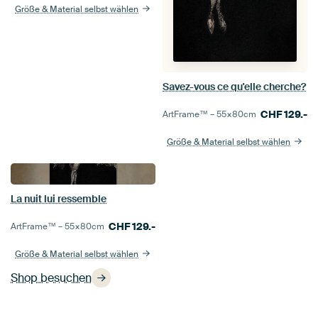
Größe & Material selbst wählen
Savez-vous ce qu'elle cherche?
CHF
129.-
ArtFrame™ –
55×80
cm
Größe & Material selbst wählen
La nuit lui ressemble
CHF
129.-
ArtFrame™ –
55×80
cm
Größe & Material selbst wählen
Shop besuchen