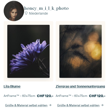
honey_m_i_l_k_photo
Niederlande
Lila Blume
Ziergras und Sonnenuntergang
CHF
120.-
CHF
120.-
ArtFrame™ –
60×75
cm
ArtFrame™ –
60×75
cm
Größe & Material selbst wählen
Größe & Material selbst wählen