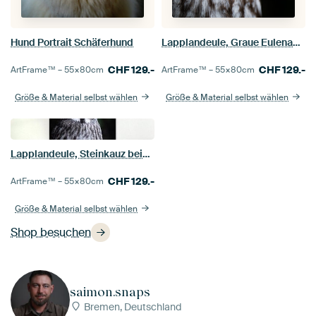
Hund Portrait Schäferhund
Lapplandeule, Graue Eulenaugen
CHF
129.-
CHF
129.-
ArtFrame™ –
55×80
cm
ArtFrame™ –
55×80
cm
Größe & Material selbst wählen
Größe & Material selbst wählen
Lapplandeule, Steinkauz beim Beobachten und Lauschen seiner Beute
CHF
129.-
ArtFrame™ –
55×80
cm
Größe & Material selbst wählen
Shop besuchen
saimon.snaps
Bremen, Deutschland