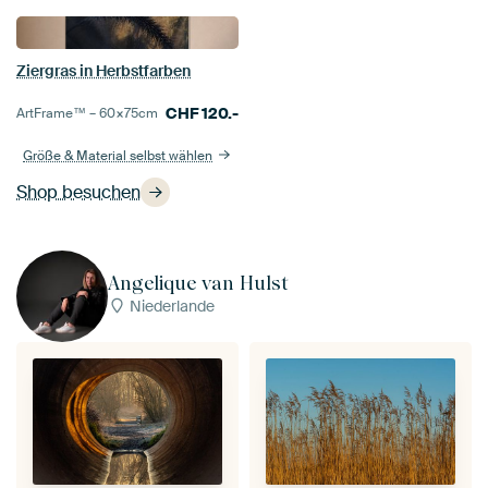
Ziergras in Herbstfarben
CHF
120.-
ArtFrame™ –
60×75
cm
Größe & Material selbst wählen
Shop besuchen
Angelique van Hulst
Niederlande