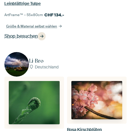
Leinblättrige Tulpe
CHF
134.-
ArtFrame™ –
55×80
cm
Größe & Material selbst wählen
Shop besuchen
Li-Bro
Deutschland
Rosa Kirschblüten