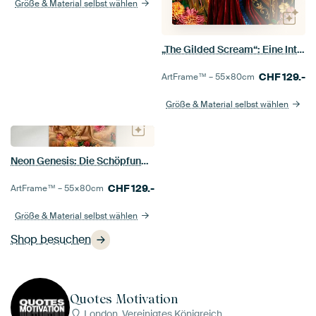
Größe & Material selbst wählen
„The Gilded Scream“: Eine Interpretation im Neon-Barock-Stil
CHF
129.-
ArtFrame™ –
55×80
cm
Größe & Material selbst wählen
Neon Genesis: Die Schöpfung Adams neu interpretiert
CHF
129.-
ArtFrame™ –
55×80
cm
Größe & Material selbst wählen
Shop besuchen
Quotes Motivation
London, Vereinigtes Königreich