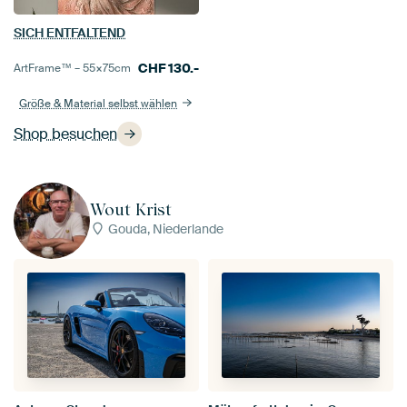
SICH ENTFALTEND
CHF
130.-
ArtFrame™ –
55×75
cm
Größe & Material selbst wählen
Shop besuchen
Wout Krist
Gouda, Niederlande