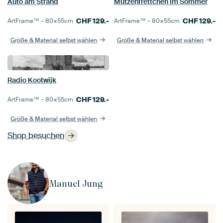
Auto am Strand
Mützenfrettchen im Sommer
CHF
129.-
CHF
129.-
ArtFrame™ –
80×55
cm
ArtFrame™ –
80×55
cm
Größe & Material selbst wählen
Größe & Material selbst wählen
Radio Kootwijk
CHF
129.-
ArtFrame™ –
80×55
cm
Größe & Material selbst wählen
Shop besuchen
Manuel Jung