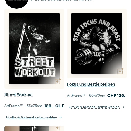
Fokus und Bestie bleiben
Street Workout
CHF
129.-
ArtFrame™ –
60×70
cm
128.-
CHF
ArtFrame™ –
55×75
cm
Größe & Material selbst wählen
Größe & Material selbst wählen