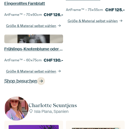
Eingerolltes Farnblatt
CHF
125.-
ArtFrame™ –
75×55
cm
CHF
126.-
ArtFrame™ –
70×60
cm
Größe & Material selbst wählen
Größe & Material selbst wählen
Frühlings-Knotenblume oder auch Märzenbecher genannt (Leucojum vernum) im Garten
CHF
130.-
ArtFrame™ –
60×75
cm
Größe & Material selbst wählen
Shop besuchen
Charlotte Seuntjens
Isla Plana, Spanien