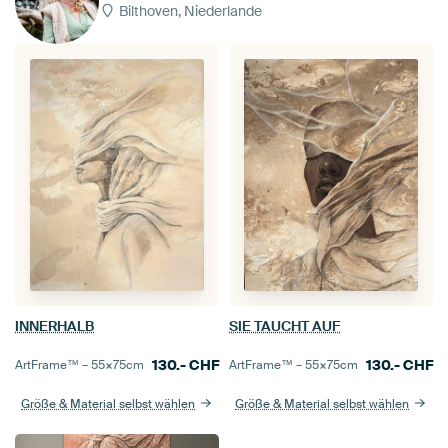
Bilthoven, Niederlande
INNERHALB
SIE TAUCHT AUF
130.-
CHF
130.-
CHF
ArtFrame™ –
55×75
cm
ArtFrame™ –
55×75
cm
Größe & Material selbst wählen
Größe & Material selbst wählen