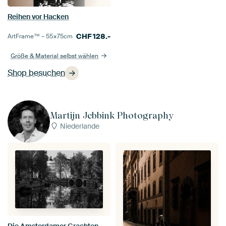
Reihen vor Hacken
CHF
128.-
ArtFrame™ –
55×75
cm
Größe & Material selbst wählen
Shop besuchen
Martijn Jebbink Photography
Niederlande