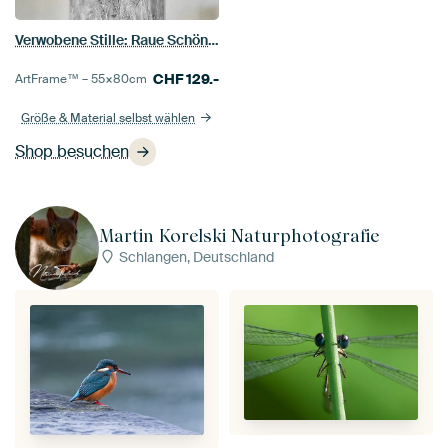
Verwobene Stille: Raue Schönheit in Graustufen
CHF
129.-
ArtFrame™ –
55×80
cm
Größe & Material selbst wählen
Shop besuchen
Martin Korelski Naturphotografie
Schlangen, Deutschland