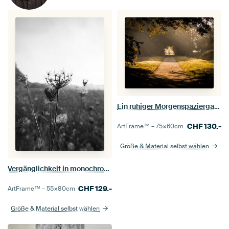
Ein ruhiger Morgenspaziergang zwischen Schatten und Sonnenstrahlen
CHF
130.-
ArtFrame™ –
75×60
cm
Größe & Material selbst wählen
Vergänglichkeit in monochromem Licht
CHF
129.-
ArtFrame™ –
55×80
cm
Größe & Material selbst wählen