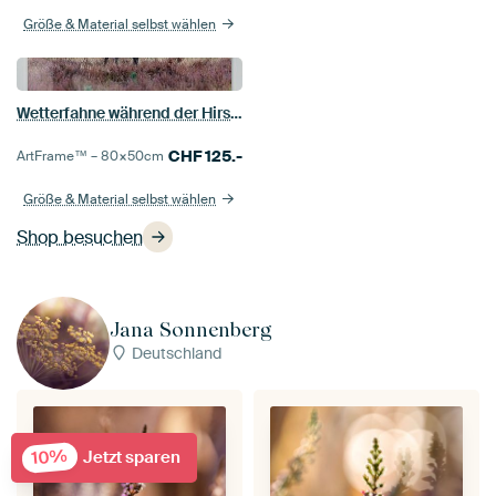
Größe & Material selbst wählen
Wetterfahne während der Hirschbrunft
CHF
125.-
ArtFrame™ –
80×50
cm
Größe & Material selbst wählen
Shop besuchen
Jana Sonnenberg
Deutschland
10%
Jetzt sparen