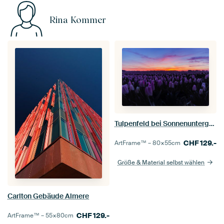
Rina Kommer
Tulpenfeld bei Sonnenuntergang
CHF
129.-
ArtFrame™ –
80×55
cm
Größe & Material selbst wählen
Carlton Gebäude Almere
CHF
129.-
ArtFrame™ –
55×80
cm