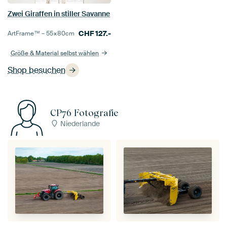
Zwei Giraffen in stiller Savanne
CHF
127.-
ArtFrame™ –
55×80
cm
Größe & Material selbst wählen
Shop besuchen
CP76 Fotografie
Niederlande