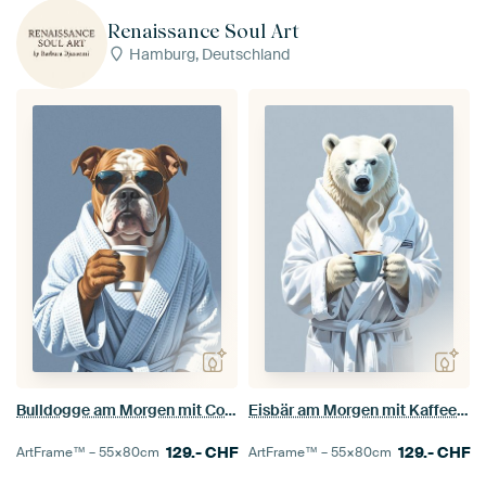
Renaissance Soul Art
Hamburg, Deutschland
Bulldogge am Morgen mit Coffee-to-go
Eisbär am Morgen mit Kaffeetasse
129.-
CHF
129.-
CHF
ArtFrame™ –
55×80
cm
ArtFrame™ –
55×80
cm