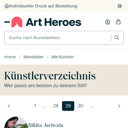
Suche nach Kunstwerken
Home
Wandbilder
Alle Künstler
Künstlerverzeichnis
Wer passt am besten zu deinem Stil?
1
…
28
29
30
…
Nikita Jariwala