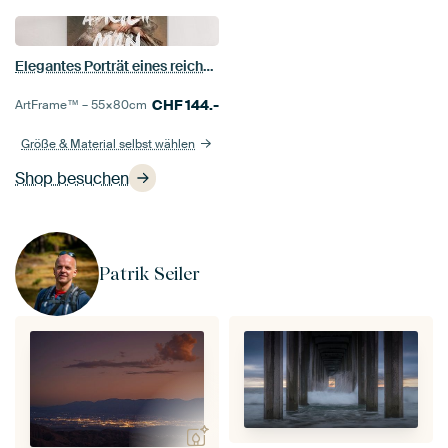
Elegantes Porträt eines reichen Mannes
CHF
144.-
ArtFrame™ –
55×80
cm
Größe & Material selbst wählen
Shop besuchen
Patrik Seiler