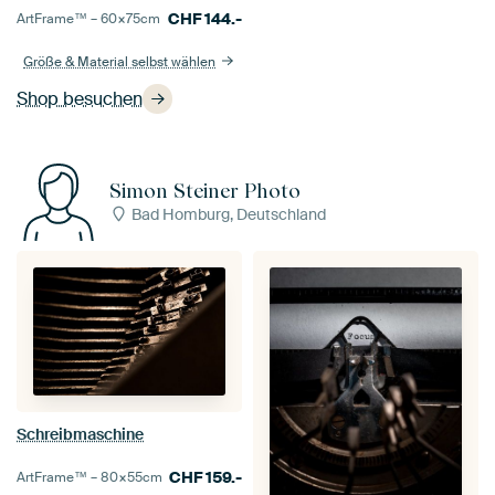
CHF
144.-
ArtFrame™ –
60×75
cm
Größe & Material selbst wählen
Shop besuchen
Simon Steiner Photo
Bad Homburg, Deutschland
Schreibmaschine
CHF
159.-
ArtFrame™ –
80×55
cm