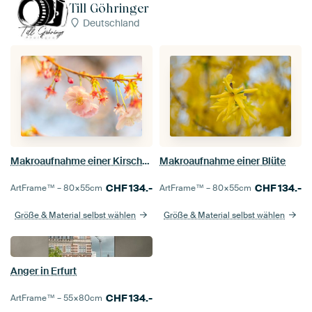
Till Göhringer
Deutschland
Makroaufnahme einer Kirschblüte
Makroaufnahme einer Blüte
CHF
134.-
CHF
134.-
ArtFrame™ –
80×55
cm
ArtFrame™ –
80×55
cm
Größe & Material selbst wählen
Größe & Material selbst wählen
Anger in Erfurt
CHF
134.-
ArtFrame™ –
55×80
cm