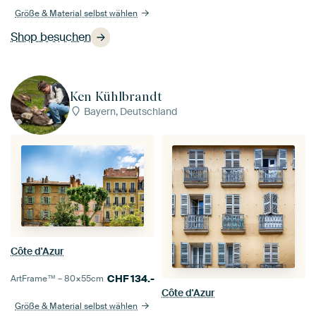
Größe & Material selbst wählen
Shop besuchen
Ken Kühlbrandt
Bayern, Deutschland
Côte d'Azur
CHF
134.-
ArtFrame™ –
80×55
cm
Côte d'Azur
Größe & Material selbst wählen