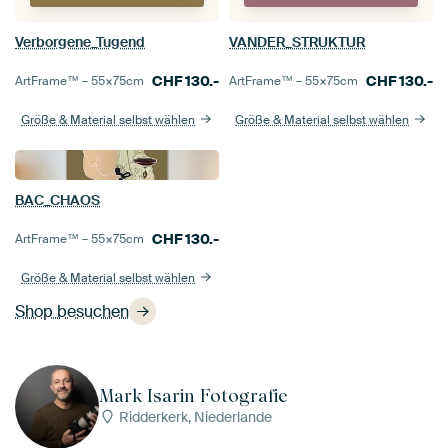
Verborgene_Tugend
VANDER_STRUKTUR
CHF
130.-
CHF
130.-
ArtFrame™ –
55×75
cm
ArtFrame™ –
55×75
cm
Größe & Material selbst wählen
Größe & Material selbst wählen
BAC_CHAOS
CHF
130.-
ArtFrame™ –
55×75
cm
Größe & Material selbst wählen
Shop besuchen
Mark Isarin Fotografie
Ridderkerk, Niederlande