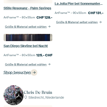
La Jolla Pier bei Sonnenuntergang
Stille Resonanz - Palm Springs
CHF
131.-
ArtFrame™ –
90×50
cm
CHF
129.-
ArtFrame™ –
80×55
cm
Größe & Material selbst wählen
Größe & Material selbst wählen
San Diego Skyline bei Nacht
125.-
CHF
ArtFrame™ –
80×50
cm
Größe & Material selbst wählen
Shop besuchen
Chris De Bruin
Sliedrecht, Niederlande