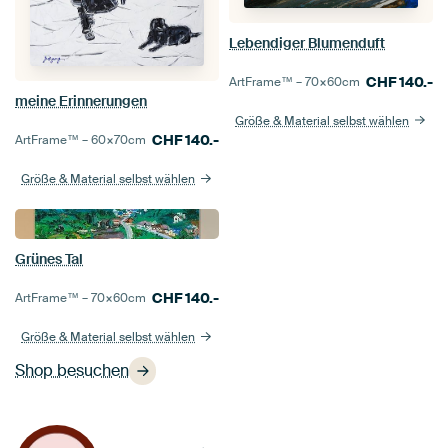
Lebendiger Blumenduft
CHF
140.-
ArtFrame™ –
70×60
cm
meine Erinnerungen
Größe & Material selbst wählen
CHF
140.-
ArtFrame™ –
60×70
cm
Größe & Material selbst wählen
Grünes Tal
CHF
140.-
ArtFrame™ –
70×60
cm
Größe & Material selbst wählen
Shop besuchen