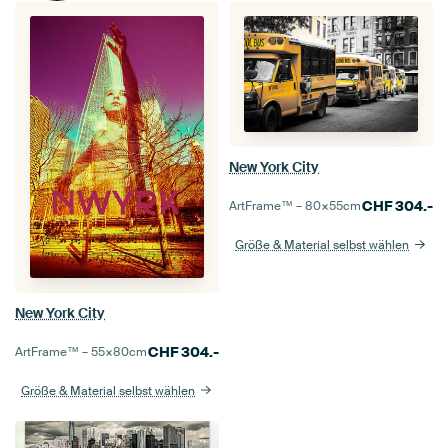
New York City
CHF
304.-
ArtFrame™ –
80×55
cm
Größe & Material selbst wählen
New York City
CHF
304.-
ArtFrame™ –
55×80
cm
Größe & Material selbst wählen