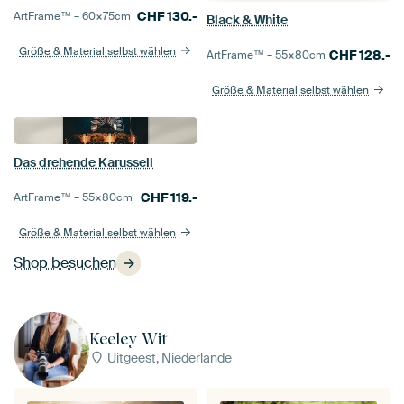
CHF
130.-
ArtFrame™ –
60×75
cm
Black & White
Größe & Material selbst wählen
CHF
128.-
ArtFrame™ –
55×80
cm
Größe & Material selbst wählen
Das drehende Karussell
CHF
119.-
ArtFrame™ –
55×80
cm
Größe & Material selbst wählen
Shop besuchen
Keeley Wit
Uitgeest, Niederlande