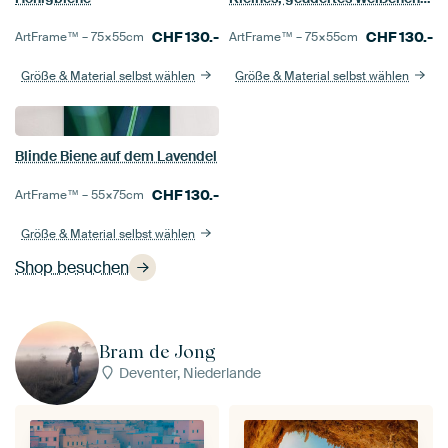
CHF
130.-
CHF
130.-
ArtFrame™ –
75×55
cm
ArtFrame™ –
75×55
cm
Größe & Material selbst wählen
Größe & Material selbst wählen
Blinde Biene auf dem Lavendel
CHF
130.-
ArtFrame™ –
55×75
cm
Größe & Material selbst wählen
Shop besuchen
Bram de Jong
Deventer, Niederlande