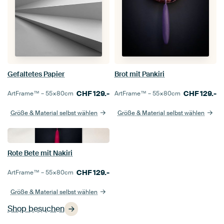
Gefaltetes Papier
Brot mit Pankiri
CHF
129.-
CHF
129.-
ArtFrame™ –
55×80
cm
ArtFrame™ –
55×80
cm
Größe & Material selbst wählen
Größe & Material selbst wählen
Rote Bete mit Nakiri
CHF
129.-
ArtFrame™ –
55×80
cm
Größe & Material selbst wählen
Shop besuchen