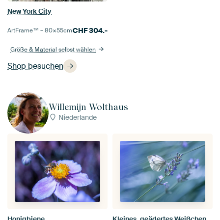
New York City
CHF
304.-
ArtFrame™ –
80×55
cm
Größe & Material selbst wählen
Shop besuchen
Willemijn Wolthaus
Niederlande
Honigbiene
Kleines, geädertes Weißchen im Lavendel