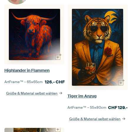
Highlander in Flammen
126.-
CHF
ArtFrame™ –
65×65
cm
Größe & Material selbst wählen
Tiger im Anzug
CHF
129.-
ArtFrame™ –
55×80
cm
Größe & Material selbst wählen