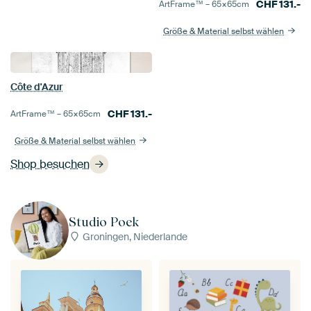
CHF
131.-
ArtFrame™ –
65×65
cm
Größe & Material selbst wählen
Côte d'Azur
CHF
131.-
ArtFrame™ –
65×65
cm
Größe & Material selbst wählen
Shop besuchen
Studio Poek
Groningen, Niederlande