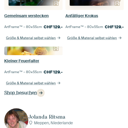
Gemeinsam verstecken
Anfälliger Krokus
CHF
129.-
CHF
129.-
ArtFrame™ –
80×55
cm
ArtFrame™ –
80×55
cm
Größe & Material selbst wählen
Größe & Material selbst wählen
Kleiner Feuerfalter
CHF
129.-
ArtFrame™ –
80×55
cm
Größe & Material selbst wählen
Shop besuchen
Jolanda Ritsma
Meppen, Niederlande