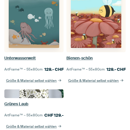
Unterwasserwelt
Bienen-schön
129.-
CHF
129.-
CHF
ArtFrame™ –
55×80
cm
ArtFrame™ –
55×80
cm
Größe & Material selbst wählen
Größe & Material selbst wählen
Grünes Laub
CHF
129.-
ArtFrame™ –
55×80
cm
Größe & Material selbst wählen