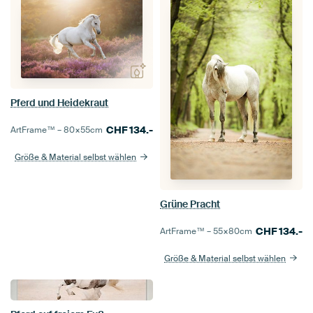
Pferd und Heidekraut
CHF
134.-
ArtFrame™ –
80×55
cm
Größe & Material selbst wählen
Grüne Pracht
CHF
134.-
ArtFrame™ –
55×80
cm
Größe & Material selbst wählen