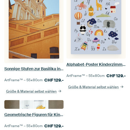
Alphabet-Poster Kinderzimmer
Sonnige Stufen zur Basilika in Menton, Südfrankreich
CHF
129.-
ArtFrame™ –
55×80
cm
CHF
129.-
ArtFrame™ –
55×80
cm
Größe & Material selbst wählen
Größe & Material selbst wählen
Geometrische Figuren für Kinder
CHF
129.-
ArtFrame™ –
55×80
cm