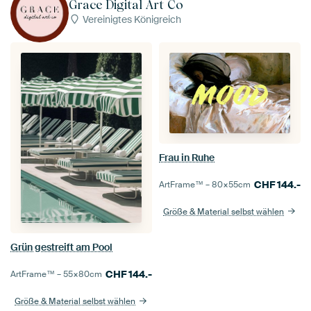
Grace Digital Art Co
Vereinigtes Königreich
Frau in Ruhe
CHF
144.-
ArtFrame™ –
80×55
cm
Größe & Material selbst wählen
Grün gestreift am Pool
CHF
144.-
ArtFrame™ –
55×80
cm
Größe & Material selbst wählen