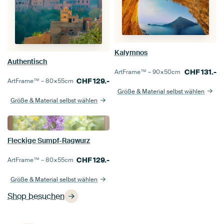
Kalymnos
Authentisch
CHF
131.-
ArtFrame™ –
90×50
cm
CHF
129.-
ArtFrame™ –
80×55
cm
Größe & Material selbst wählen
Größe & Material selbst wählen
Fleckige Sumpf-Ragwurz
CHF
129.-
ArtFrame™ –
80×55
cm
Größe & Material selbst wählen
Shop besuchen