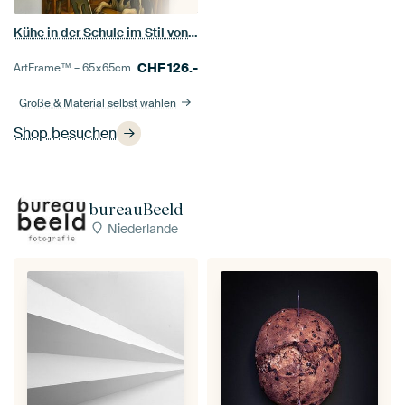
Kühe in der Schule im Stil von Salvador Dali
CHF
126.-
ArtFrame™ –
65×65
cm
Größe & Material selbst wählen
Shop besuchen
bureauBeeld
Niederlande