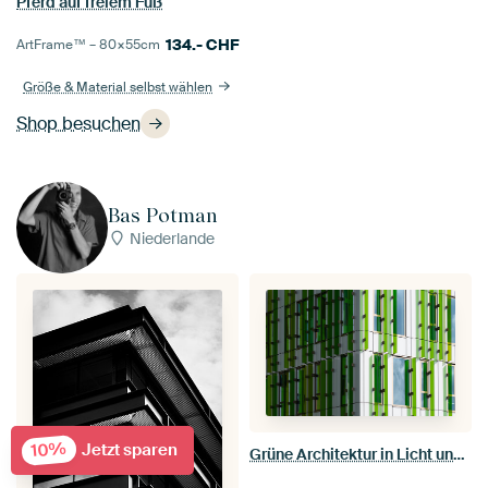
Pferd auf freiem Fuß
134.-
CHF
ArtFrame™ –
80×55
cm
Größe & Material selbst wählen
Shop besuchen
Bas Potman
Niederlande
10%
Jetzt sparen
Grüne Architektur in Licht und Schatten