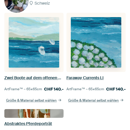
Schweiz
Zwei Boote auf dem offenen Meer
Faraway Currents Ll
CHF
140.-
CHF
140.-
ArtFrame™ –
65×65
cm
ArtFrame™ –
65×65
cm
Größe & Material selbst wählen
Größe & Material selbst wählen
Abstraktes Pferdeporträt