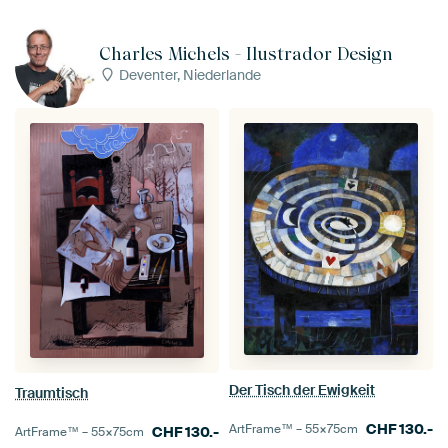
Charles Michels - Ilustrador Design
Deventer, Niederlande
Der Tisch der Ewigkeit
Traumtisch
CHF
130.-
ArtFrame™ –
55×75
cm
CHF
130.-
ArtFrame™ –
55×75
cm