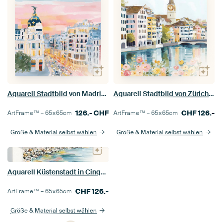
Aquarell Stadtbild von Madrid – Gran Vía Sonnenuntergang Illustration
Aquarell Stadtbild von Zürich – Limmat & Altstadt Illustration
126.-
CHF
CHF
126.-
ArtFrame™ –
65×65
cm
ArtFrame™ –
65×65
cm
Größe & Material selbst wählen
Größe & Material selbst wählen
Aquarell Küstenstadt in Cinque Terre – Bunte Häuser am Meer
CHF
126.-
ArtFrame™ –
65×65
cm
Größe & Material selbst wählen