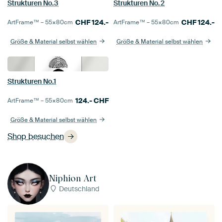
Strukturen No.3
Strukturen No.2
CHF
124.-
CHF
124.-
ArtFrame™ –
55×80
cm
ArtFrame™ –
55×80
cm
Größe & Material selbst wählen
Größe & Material selbst wählen
Strukturen No.1
124.-
CHF
ArtFrame™ –
55×80
cm
Größe & Material selbst wählen
Shop besuchen
Niphion Art
Deutschland