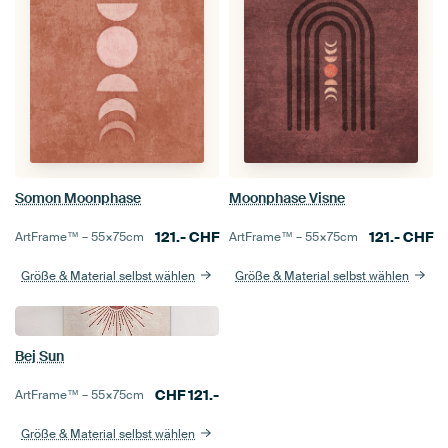
Somon Moonphase
Moonphase Visne
121.-
CHF
121.-
CHF
ArtFrame™ –
55×75
cm
ArtFrame™ –
55×75
cm
Größe & Material selbst wählen
Größe & Material selbst wählen
Bej Sun
CHF
121.-
ArtFrame™ –
55×75
cm
Größe & Material selbst wählen