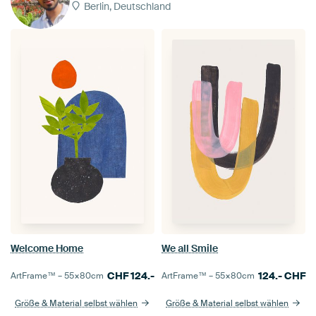
Berlin, Deutschland
Welcome Home
We all Smile
CHF
124.-
124.-
CHF
ArtFrame™ –
55×80
cm
ArtFrame™ –
55×80
cm
Größe & Material selbst wählen
Größe & Material selbst wählen