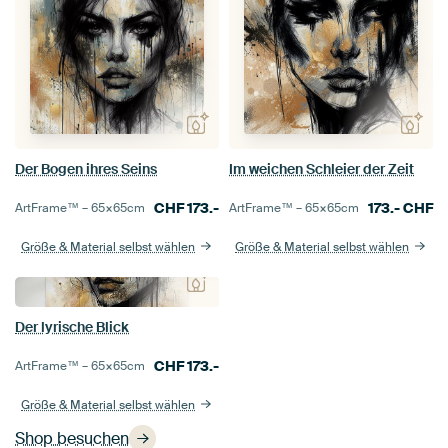
Der Bogen ihres Seins
Im weichen Schleier der Zeit
CHF
173.-
173.-
CHF
ArtFrame™ –
65×65
cm
ArtFrame™ –
65×65
cm
Größe & Material selbst wählen
Größe & Material selbst wählen
Der lyrische Blick
CHF
173.-
ArtFrame™ –
65×65
cm
Größe & Material selbst wählen
Shop besuchen