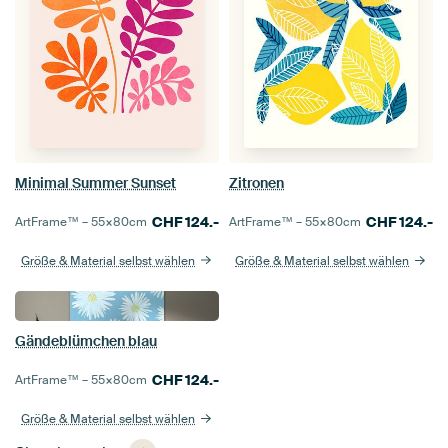
Minimal Summer Sunset
Zitronen
CHF
124.-
CHF
124.-
ArtFrame™ –
55×80
cm
ArtFrame™ –
55×80
cm
Größe & Material selbst wählen
Größe & Material selbst wählen
Gändeblümchen blau
CHF
124.-
ArtFrame™ –
55×80
cm
Größe & Material selbst wählen