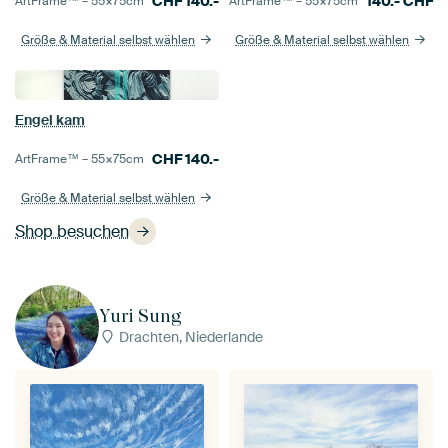
CHF
140.-
140.-
CHF
ArtFrame™ –
55×75
cm
ArtFrame™ –
55×75
cm
Größe & Material selbst wählen
Größe & Material selbst wählen
Engel kam
CHF
140.-
ArtFrame™ –
55×75
cm
Größe & Material selbst wählen
Shop besuchen
Yuri Sung
Drachten, Niederlande