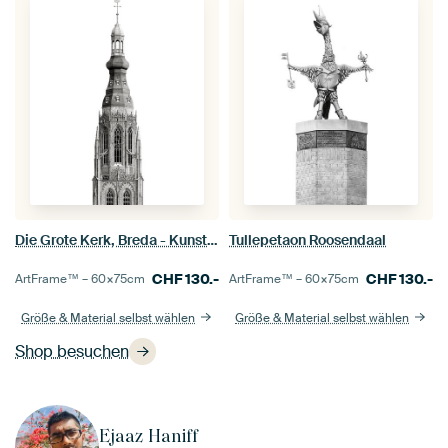
Die Grote Kerk, Breda - Kunstdruck
Tullepetaon Roosendaal
CHF
130.-
CHF
130.-
ArtFrame™ –
60×75
cm
ArtFrame™ –
60×75
cm
Größe & Material selbst wählen
Größe & Material selbst wählen
Shop besuchen
Ejaaz Haniff