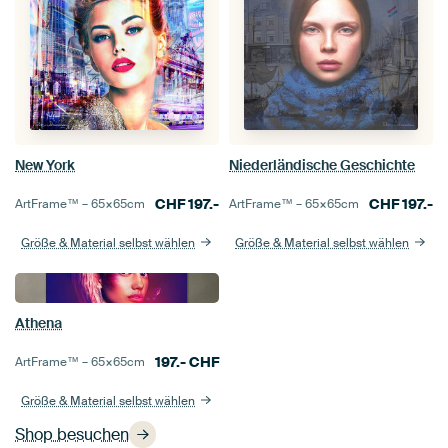
New York
Niederländische Geschichte
CHF
197.-
CHF
197.-
ArtFrame™ –
65×65
cm
ArtFrame™ –
65×65
cm
Größe & Material selbst wählen
Größe & Material selbst wählen
Athena
197.-
CHF
ArtFrame™ –
65×65
cm
Größe & Material selbst wählen
Shop besuchen