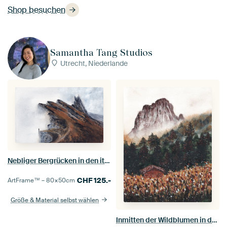
Shop besuchen
Samantha Tang Studios
Utrecht, Niederlande
Nebliger Bergrücken in den italienischen Alpen
CHF
125.-
ArtFrame™ –
80×50
cm
Größe & Material selbst wählen
Inmitten der Wildblumen in den Dolomiten