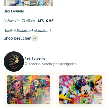
Drei Freunde
137.-
CHF
ArtFrame™ –
75×55
cm
Größe & Material selbst wählen
Shop besuchen
Art Lovers
London, Vereinigtes Königreich