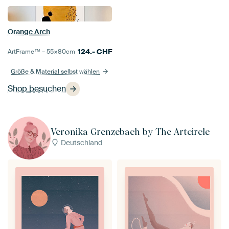
Orange Arch
124.-
CHF
ArtFrame™ –
55×80
cm
Größe & Material selbst wählen
Shop besuchen
Veronika Grenzebach by The Artcircle
Deutschland