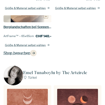
Größe & Material selbst wählen
Größe & Material selbst wählen
Berglandschaften bei Sonnenuntergang – warme, neblige Landschaft
CHF
140.-
ArtFrame™ –
65×65
cm
Größe & Material selbst wählen
Shop besuchen
Emel Tunaboylu by The Artcircle
Türkei