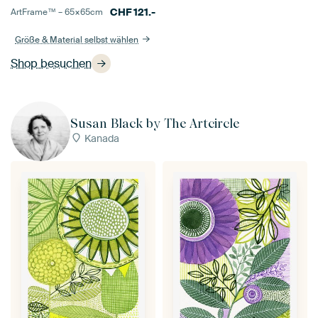
CHF
121.-
ArtFrame™ –
65×65
cm
Größe & Material selbst wählen
Shop besuchen
Susan Black by The Artcircle
Kanada