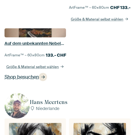
CHF
133.-
ArtFrame™ –
60×80
cm
Größe & Material selbst wählen
Auf dem unbekannten Nebelweg in den Dolomiten
133.-
CHF
ArtFrame™ –
60×80
cm
Größe & Material selbst wählen
Shop besuchen
Hans Meertens
Niederlande