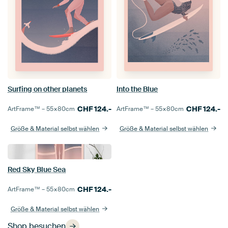
Surfing on other planets
Into the Blue
CHF
124.-
CHF
124.-
ArtFrame™ –
55×80
cm
ArtFrame™ –
55×80
cm
Größe & Material selbst wählen
Größe & Material selbst wählen
Red Sky Blue Sea
CHF
124.-
ArtFrame™ –
55×80
cm
Größe & Material selbst wählen
Shop besuchen