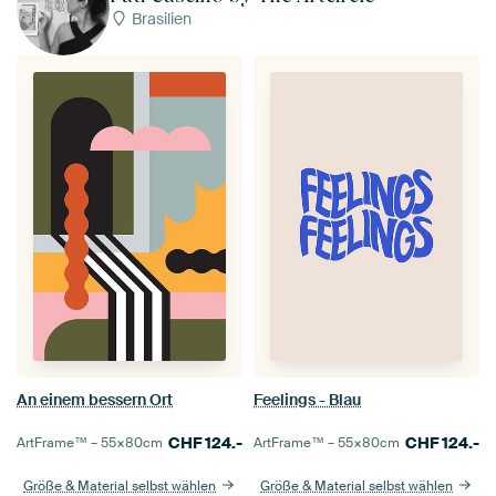
Brasilien
An einem bessern Ort
Feelings - Blau
CHF
124.-
CHF
124.-
ArtFrame™ –
55×80
cm
ArtFrame™ –
55×80
cm
Größe & Material selbst wählen
Größe & Material selbst wählen