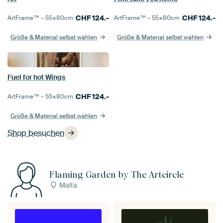
CHF
124.-
CHF
124.-
ArtFrame™ –
55×80
cm
ArtFrame™ –
55×80
cm
Größe & Material selbst wählen
Größe & Material selbst wählen
Fuel for hot Wings
CHF
124.-
ArtFrame™ –
55×80
cm
Größe & Material selbst wählen
Shop besuchen
Flaming Garden by The Artcircle
Malta