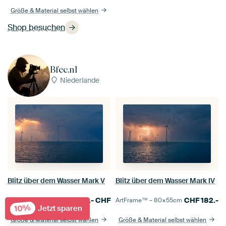
Größe & Material selbst wählen
Shop besuchen
Bfec.nl
Niederlande
Blitz über dem Wasser Mark V
Blitz über dem Wasser Mark IV
182.-
CHF
CHF
182.-
ArtFrame™ –
80×55
cm
ArtFrame™ –
80×55
cm
10%
Jetzt sparen
Größe & Material selbst wählen
Größe & Material selbst wählen