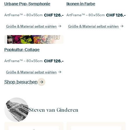
Urbane Pop-Symphonie
Ikonen in Farbe
CHF
126.-
CHF
126.-
ArtFrame™ –
80×55
cm
ArtFrame™ –
80×55
cm
Größe & Material selbst wählen
Größe & Material selbst wählen
Popkultur-Collage
CHF
126.-
ArtFrame™ –
80×55
cm
Größe & Material selbst wählen
Shop besuchen
Steven van Ginderen