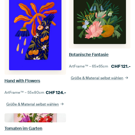
Botanische Fantasie
CHF
121.-
ArtFrame™ –
65×65
cm
Größe & Material selbst wählen
Hand with Flowers
CHF
124.-
ArtFrame™ –
55×80
cm
Größe & Material selbst wählen
Tomaten im Garten