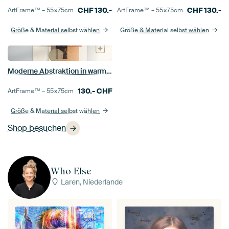
CHF
130.-
CHF
130.-
ArtFrame™ –
55×75
cm
ArtFrame™ –
55×75
cm
Größe & Material selbst wählen
Größe & Material selbst wählen
Moderne Abstraktion in warmen, neutralen Tönen
130.-
CHF
ArtFrame™ –
55×75
cm
Größe & Material selbst wählen
Shop besuchen
Who Else
Laren, Niederlande