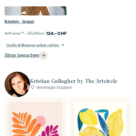
Knoten - braun
124.-
CHF
ArtFrame™ –
55×80
cm
Größe & Material selbst wählen
Shop besuchen
Kristian Gallagher by The Artcircle
Vereinigte Staaten