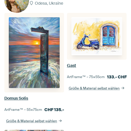
Odesa, Ukraine
Gast
133.-
CHF
ArtFrame™ –
75×55
cm
Größe & Material selbst wählen
Domus Solis
CHF
135.-
ArtFrame™ –
55×75
cm
Größe & Material selbst wählen