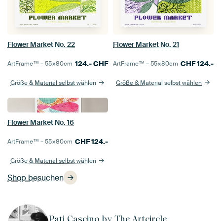
Flower Market No. 21
Flower Market No. 22
CHF
124.-
124.-
CHF
ArtFrame™ –
55×80
cm
ArtFrame™ –
55×80
cm
Größe & Material selbst wählen
Größe & Material selbst wählen
Flower Market No. 16
CHF
124.-
ArtFrame™ –
55×80
cm
Größe & Material selbst wählen
Shop besuchen
Pati Cascino by The Artcircle