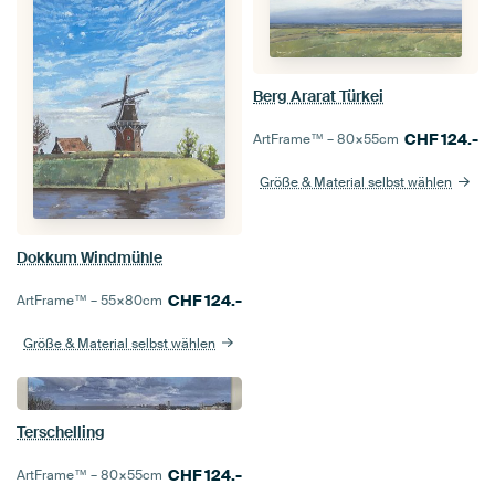
Berg Ararat Türkei
CHF
124.-
ArtFrame™ –
80×55
cm
Größe & Material selbst wählen
Dokkum Windmühle
CHF
124.-
ArtFrame™ –
55×80
cm
Größe & Material selbst wählen
Terschelling
CHF
124.-
ArtFrame™ –
80×55
cm