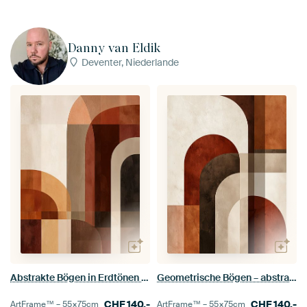
Danny van Eldik
Deventer, Niederlande
Abstrakte Bögen in Erdtönen – geometrische Wanddekoration
Geometrische Bögen – abstrakte Wandkunst aus Terrakotta
CHF
140.-
CHF
140.-
ArtFrame™ –
55×75
cm
ArtFrame™ –
55×75
cm