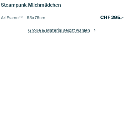
Steampunk-Milchmädchen
CHF
295.-
ArtFrame™ –
55×75
cm
Größe & Material selbst wählen