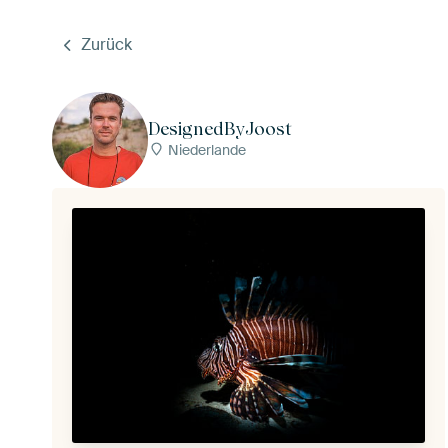
Zurück
DesignedByJoost
Niederlande