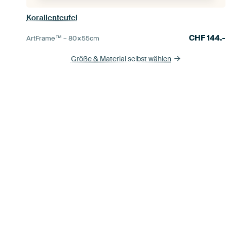
Korallenteufel
CHF
144.-
ArtFrame™ –
80×55
cm
Größe & Material selbst wählen