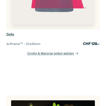
Sela
CHF
129.-
ArtFrame™ –
55×80
cm
Größe & Material selbst wählen