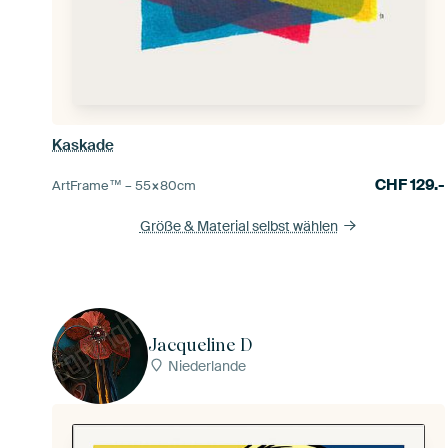
Kaskade
CHF
129.-
ArtFrame™ –
55×80
cm
Größe & Material selbst wählen
Jacqueline D
Niederlande