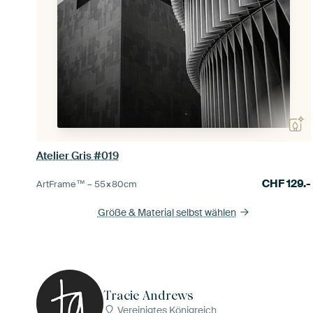
Atelier Gris #019
CHF
129.-
ArtFrame™ –
55×80
cm
Größe & Material selbst wählen
Tracie Andrews
Vereinigtes Königreich