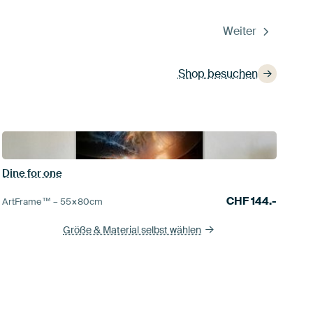
Weiter
Shop besuchen
Dine for one
CHF
144.-
ArtFrame™ –
55×80
cm
Größe & Material selbst wählen