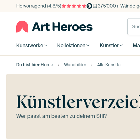
Hervorragend
(4.8/5)
375'000+ Wände ge
Such
Kunstwerke
Kollektionen
Künstler
Mat
Du bist hier:
Home
Wandbilder
Alle Künstler
Künstlerverzeic
Wer passt am besten zu deinem Stil?