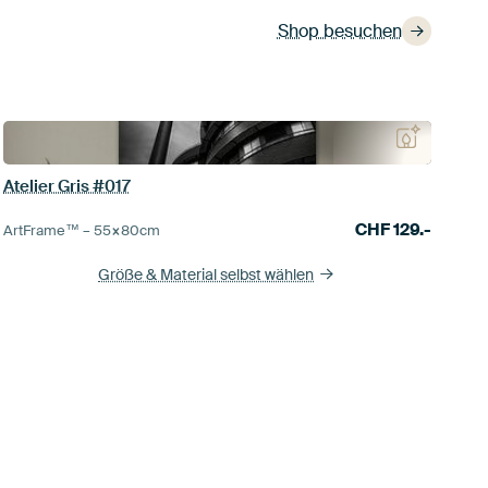
Shop besuchen
Atelier Gris #017
CHF
129.-
ArtFrame™ –
55×80
cm
Größe & Material selbst wählen