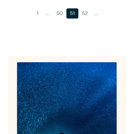
1
…
50
51
52
…