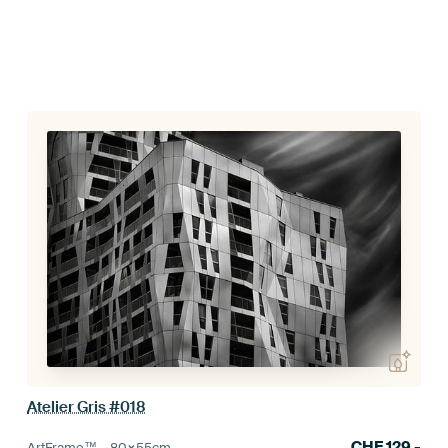
Atelier Gris #018
CHF
129.-
ArtFrame™ –
80×55
cm