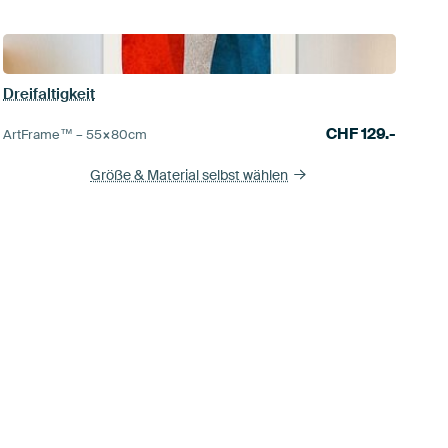
Dreifaltigkeit
CHF
129.-
ArtFrame™ –
55×80
cm
Größe & Material selbst wählen