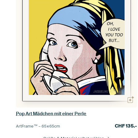
Pop Art Mädchen mit einer Perle
CHF
135.-
ArtFrame™ –
65×65
cm