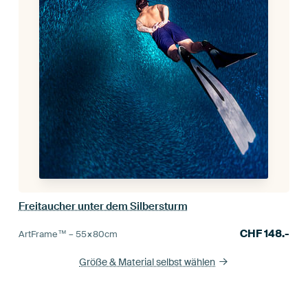
Freitaucher unter dem Silbersturm
CHF
148.-
ArtFrame™ –
55×80
cm
Größe & Material selbst wählen