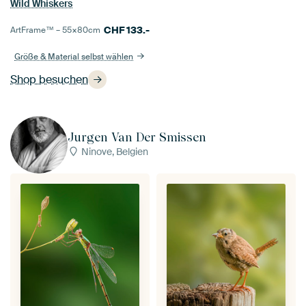
Wild Whiskers
CHF
133.-
ArtFrame™ –
55×80
cm
Größe & Material selbst wählen
Shop besuchen
Jurgen Van Der Smissen
Ninove, Belgien