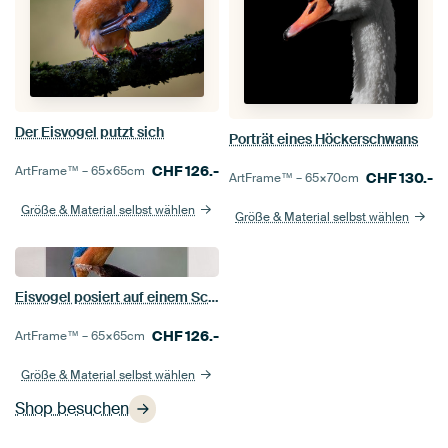
Der Eisvogel putzt sich
Porträt eines Höckerschwans
CHF
126.-
ArtFrame™ –
65×65
cm
CHF
130.-
ArtFrame™ –
65×70
cm
Größe & Material selbst wählen
Größe & Material selbst wählen
Eisvogel posiert auf einem Schilfhalm
CHF
126.-
ArtFrame™ –
65×65
cm
Größe & Material selbst wählen
Shop besuchen