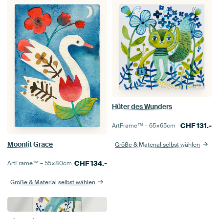
Hüter des Wunders
CHF
131.-
ArtFrame™ –
65×65
cm
Moonlit Grace
Größe & Material selbst wählen
CHF
134.-
ArtFrame™ –
55×80
cm
Größe & Material selbst wählen