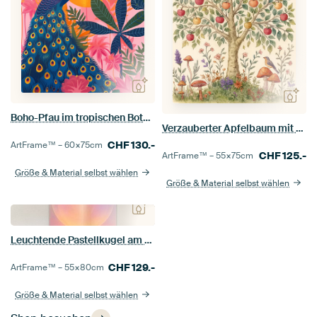
Boho-Pfau im tropischen Botanischen Garten
Verzauberter Apfelbaum mit Vögeln und Pilzen
CHF
130.-
ArtFrame™ –
60×75
cm
CHF
125.-
ArtFrame™ –
55×75
cm
Größe & Material selbst wählen
Größe & Material selbst wählen
Leuchtende Pastellkugel am blauen Himmel
CHF
129.-
ArtFrame™ –
55×80
cm
Größe & Material selbst wählen