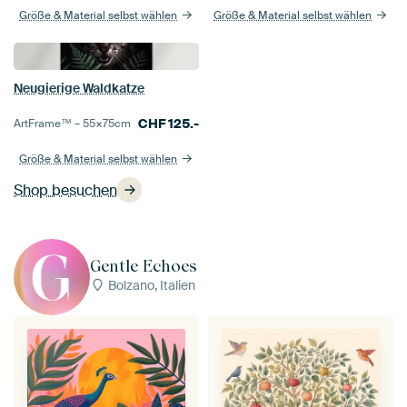
Größe & Material selbst wählen
Größe & Material selbst wählen
Neugierige Waldkatze
CHF
125.-
ArtFrame™ –
55×75
cm
Größe & Material selbst wählen
Shop besuchen
Gentle Echoes
Bolzano, Italien