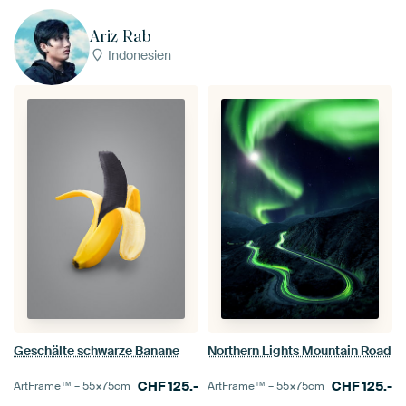
Ariz Rab
Indonesien
Geschälte schwarze Banane
Northern Lights Mountain Road
CHF
125.-
CHF
125.-
ArtFrame™ –
55×75
cm
ArtFrame™ –
55×75
cm