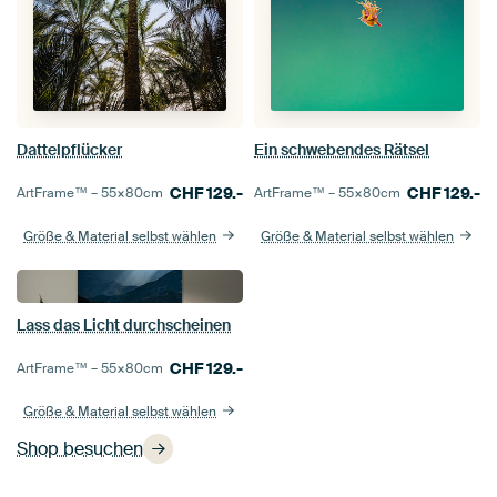
Dattelpflücker
Ein schwebendes Rätsel
CHF
129.-
CHF
129.-
ArtFrame™ –
55×80
cm
ArtFrame™ –
55×80
cm
Größe & Material selbst wählen
Größe & Material selbst wählen
Lass das Licht durchscheinen
CHF
129.-
ArtFrame™ –
55×80
cm
Größe & Material selbst wählen
Shop besuchen