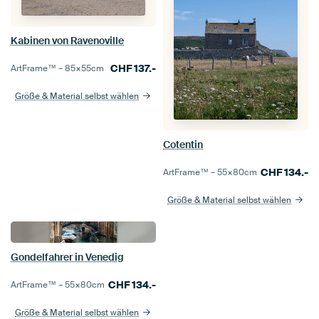
Kabinen von Ravenoville
CHF
137.-
ArtFrame™ –
85×55
cm
Größe & Material selbst wählen
Cotentin
CHF
134.-
ArtFrame™ –
55×80
cm
Größe & Material selbst wählen
Gondelfahrer in Venedig
CHF
134.-
ArtFrame™ –
55×80
cm
Größe & Material selbst wählen