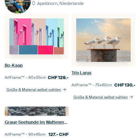
Apeldoorn, Niederlande
Bo-Kaap
Trio Larus
CHF
129.-
ArtFrame™ –
80×55
cm
CHF
130.-
ArtFrame™ –
75×60
cm
Größe & Material selbst wählen
Größe & Material selbst wählen
Graue Seehunde im Wattenmeer
127.-
CHF
ArtFrame™ –
90×45
cm