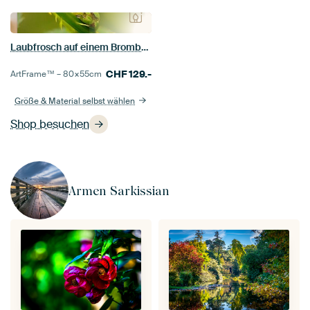
Laubfrosch auf einem Brombeerzweig
CHF
129.-
ArtFrame™ –
80×55
cm
Größe & Material selbst wählen
Shop besuchen
Armen Sarkissian