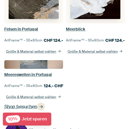
Felsen in Portugal
Meerblick
CHF
124.-
CHF
124.-
ArtFrame™ –
55×80
cm
ArtFrame™ –
55×80
cm
Größe & Material selbst wählen
Größe & Material selbst wählen
Meereswellen in Portugal
124.-
CHF
ArtFrame™ –
55×80
cm
Größe & Material selbst wählen
Shop besuchen
10%
Jetzt sparen