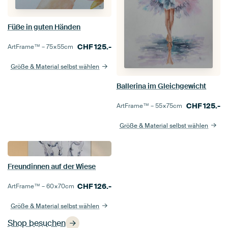
Füße in guten Händen
CHF
125.-
ArtFrame™ –
75×55
cm
Größe & Material selbst wählen
Ballerina im Gleichgewicht
CHF
125.-
ArtFrame™ –
55×75
cm
Größe & Material selbst wählen
Freundinnen auf der Wiese
CHF
126.-
ArtFrame™ –
60×70
cm
Größe & Material selbst wählen
Shop besuchen