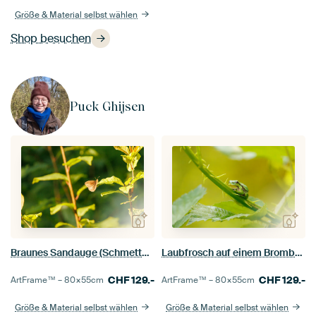
Größe & Material selbst wählen
Shop besuchen
Puck Ghijsen
Braunes Sandauge (Schmetterling) in der Sonne
Laubfrosch auf einem Brombeerzweig
CHF
129.-
CHF
129.-
ArtFrame™ –
80×55
cm
ArtFrame™ –
80×55
cm
Größe & Material selbst wählen
Größe & Material selbst wählen