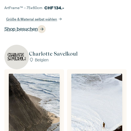
CHF
134.-
ArtFrame™ –
75×60
cm
Größe & Material selbst wählen
Shop besuchen
Charlotte Savelkoul
Belgien