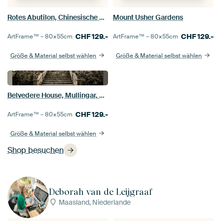
Rotes Abutilon, Chinesische Laterne
Mount Usher Gardens
CHF
129.-
CHF
129.-
ArtFrame™ –
80×55
cm
ArtFrame™ –
80×55
cm
Größe & Material selbst wählen
Größe & Material selbst wählen
Belvedere House, Mullingar, Grafschaft Westmeath in Irland
CHF
129.-
ArtFrame™ –
80×55
cm
Größe & Material selbst wählen
Shop besuchen
Deborah van de Leijgraaf
Maasland, Niederlande