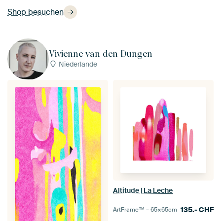
Shop besuchen
Vivienne van den Dungen
Niederlande
Altitude | La Leche
135.-
CHF
ArtFrame™ –
65×65
cm