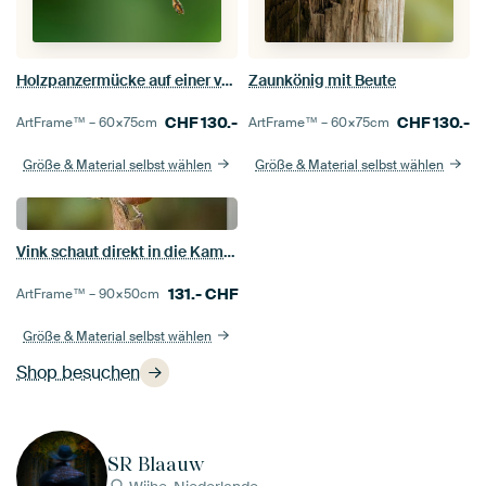
Holzpanzermücke auf einer verdorrten Blume.
Zaunkönig mit Beute
CHF
130.-
CHF
130.-
ArtFrame™ –
60×75
cm
ArtFrame™ –
60×75
cm
Größe & Material selbst wählen
Größe & Material selbst wählen
Vink schaut direkt in die Kamera.
131.-
CHF
ArtFrame™ –
90×50
cm
Größe & Material selbst wählen
Shop besuchen
SR Blaauw