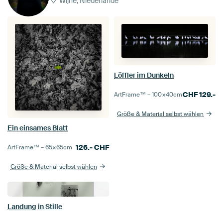
Wijhe, Niederlande
Löffler im Dunkeln
CHF
129.-
ArtFrame™ –
100×40
cm
Größe & Material selbst wählen
Ein einsames Blatt
126.-
CHF
ArtFrame™ –
65×65
cm
Größe & Material selbst wählen
Landung in Stille