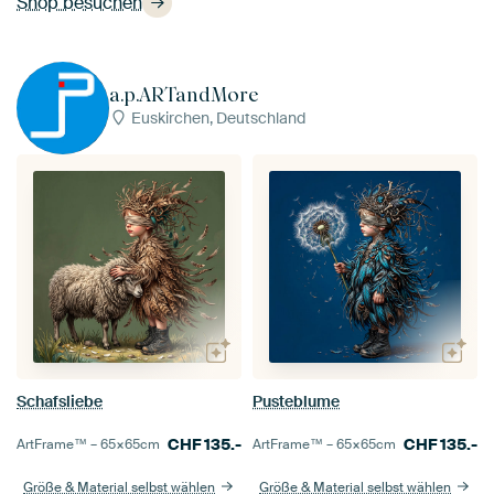
Shop besuchen
a.p.ARTandMore
Euskirchen, Deutschland
Schafsliebe
Pusteblume
CHF
135.-
CHF
135.-
ArtFrame™ –
65×65
cm
ArtFrame™ –
65×65
cm
Größe & Material selbst wählen
Größe & Material selbst wählen