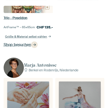
Trio – Poseidon
CHF
135.-
ArtFrame™ –
65×65
cm
Größe & Material selbst wählen
Shop besuchen
Marja Antonisse
Berkel en Rodenrijs, Niederlande