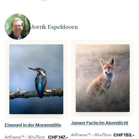
Jorrik Espeldoorn
Junger Fuchs im Abendlicht
Eisvogel in der Morgenstille
CHF
153.-
ArtFrame™ –
60×75
cm
CHF
147.-
ArtFrame™ –
60×75
cm