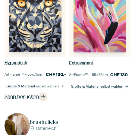
Hypnotisch
Extravagant
CHF
130.-
ArtFrame™ –
55×75
cm
CHF
130.-
ArtFrame™ –
55×75
cm
Größe & Material selbst wählen
Größe & Material selbst wählen
Shop besuchen
brushclicks
Österreich