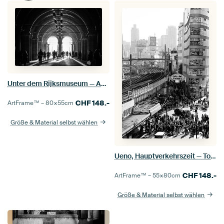
Unter dem Rijksmuseum — Amsterdam
CHF
148.-
ArtFrame™ –
80×55
cm
Größe & Material selbst wählen
Ueno, Hauptverkehrszeit — Tokio
CHF
148.-
ArtFrame™ –
55×80
cm
Größe & Material selbst wählen