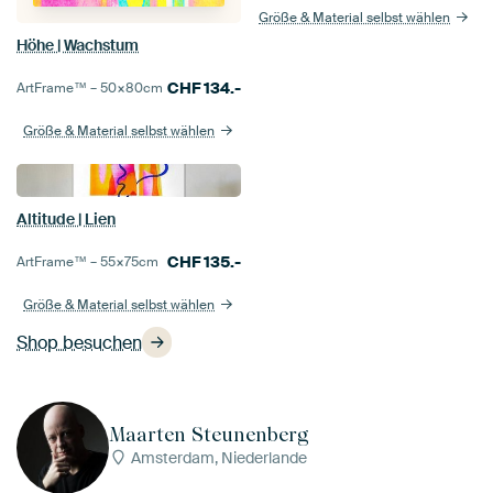
Größe & Material selbst wählen
Höhe | Wachstum
CHF
134.-
ArtFrame™ –
50×80
cm
Größe & Material selbst wählen
Altitude | Lien
CHF
135.-
ArtFrame™ –
55×75
cm
Größe & Material selbst wählen
Shop besuchen
Maarten Steunenberg
Amsterdam, Niederlande