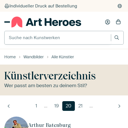
Individueller Druck auf Bestellung
Suche nach Kunstwerken
Home
Wandbilder
Alle Künstler
Künstlerverzeichnis
Wer passt am besten zu deinem Stil?
1
…
19
20
21
…
Arthur Batenburg