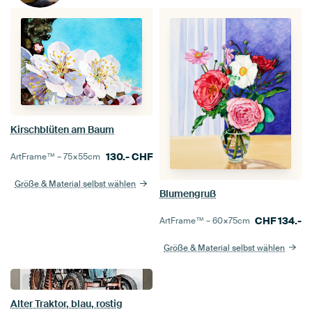
Kirschblüten am Baum
130.-
CHF
ArtFrame™ –
75×55
cm
Größe & Material selbst wählen
Blumengruß
CHF
134.-
ArtFrame™ –
60×75
cm
Größe & Material selbst wählen
Alter Traktor, blau, rostig