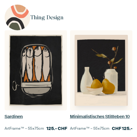
Thing Design
Sardinen
Minimalistisches Stillleben 10
125.-
CHF
CHF
125.-
ArtFrame™ –
55×75
cm
ArtFrame™ –
55×75
cm