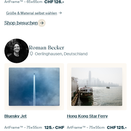
CHF
126.-
ArtFrame™ –
65×65
cm
Größe & Material selbst wählen
Shop besuchen
Roman Becker
Oerlinghausen, Deutschland
Bluesky Jet
Hong Kong Star Ferry
125.-
CHF
CHF
125.-
ArtFrame™ –
75×55
cm
ArtFrame™ –
75×55
cm