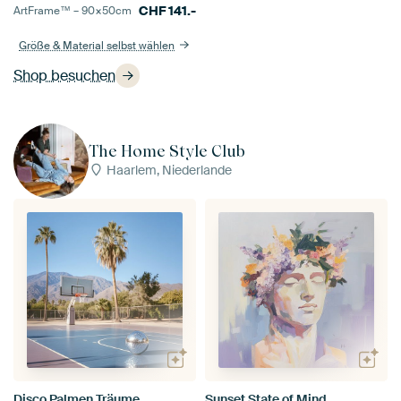
CHF
141.-
ArtFrame™ –
90×50
cm
Größe & Material selbst wählen
Shop besuchen
The Home Style Club
Haarlem, Niederlande
Disco Palmen Träume
Sunset State of Mind