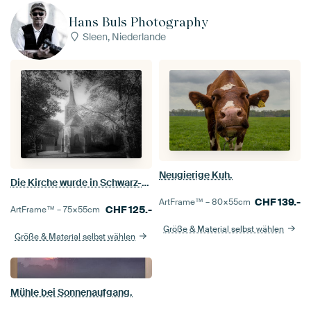
Hans Buls Photography
Sleen, Niederlande
Neugierige Kuh.
Die Kirche wurde in Schwarz-Weiß fotografiert.
CHF
139.-
ArtFrame™ –
80×55
cm
CHF
125.-
ArtFrame™ –
75×55
cm
Größe & Material selbst wählen
Größe & Material selbst wählen
Mühle bei Sonnenaufgang.