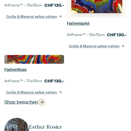
CHF
130.-
ArtFrame™ –
75×55
cm
Größe & Material selbst wählen
Farbenspiel
CHF
130.-
ArtFrame™ –
55×75
cm
Größe & Material selbst wählen
Farbenfluss
CHF
130.-
ArtFrame™ –
75×55
cm
Größe & Material selbst wählen
Shop besuchen
Esther Rosier