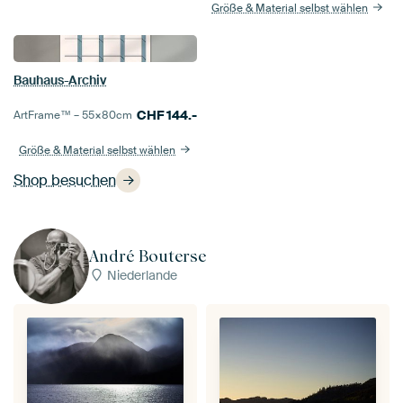
Größe & Material selbst wählen
Bauhaus-Archiv
CHF
144.-
ArtFrame™ –
55×80
cm
Größe & Material selbst wählen
Shop besuchen
André Bouterse
Niederlande