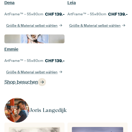
Dena
Leia
CHF
139.-
CHF
139.-
ArtFrame™ –
55×80
cm
ArtFrame™ –
55×80
cm
Größe & Material selbst wählen
Größe & Material selbst wählen
Emmie
CHF
139.-
ArtFrame™ –
55×80
cm
Größe & Material selbst wählen
Shop besuchen
Joris Langedijk