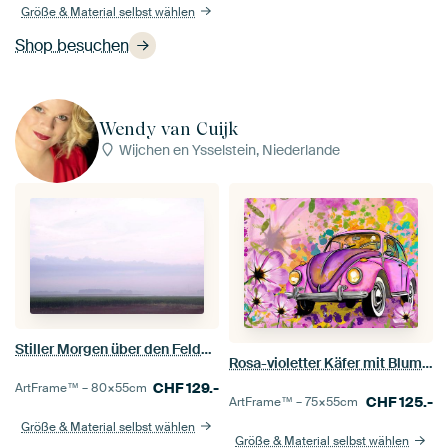
Größe & Material selbst wählen
Shop besuchen
Wendy van Cuijk
Wijchen en Ysselstein, Niederlande
Stiller Morgen über den Feldern
Rosa-violetter Käfer mit Blumen
CHF
129.-
ArtFrame™ –
80×55
cm
CHF
125.-
ArtFrame™ –
75×55
cm
Größe & Material selbst wählen
Größe & Material selbst wählen