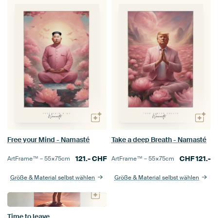
Free your Mind - Namasté
Take a deep Breath - Namasté
121.-
CHF
CHF
121.-
ArtFrame™ –
55×75
cm
ArtFrame™ –
55×75
cm
Größe & Material selbst wählen
Größe & Material selbst wählen
Time to leave