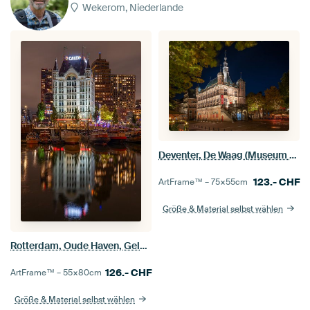
Wekerom, Niederlande
Deventer, De Waag (Museum De Waag)
123.-
CHF
ArtFrame™ –
75×55
cm
Größe & Material selbst wählen
Rotterdam, Oude Haven, Gelderse Kade, Witte Huis
126.-
CHF
ArtFrame™ –
55×80
cm
Größe & Material selbst wählen