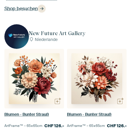
Shop besuchen
New Future Art Gallery
Niederlande
Blumen - Bunter Strauß
Blumen - Bunter Strauß
CHF
126.-
CHF
126.-
ArtFrame™ –
65×65
cm
ArtFrame™ –
65×65
cm