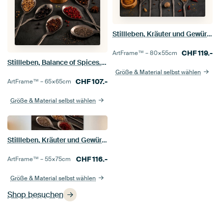
Stillleben, Kräuter und Gewürze vor dunklem Hintergrund
CHF
119.-
ArtFrame™ –
80×55
cm
Stillleben, Balance of Spices. Kräuter und Gewürze vor dunklem Hintergrund
Größe & Material selbst wählen
CHF
107.-
ArtFrame™ –
65×65
cm
Größe & Material selbst wählen
Stillleben, Kräuter und Gewürze in Metalllöffeln, kulinarische Fine-Art-Fotografie
CHF
116.-
ArtFrame™ –
55×75
cm
Größe & Material selbst wählen
Shop besuchen