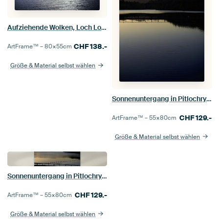
Aufziehende Wolken, Loch Lochy, Schottland
CHF
138.-
ArtFrame™ –
80×55
cm
Größe & Material selbst wählen
Sonnenuntergang in Pitlochry, Schottland (3)
CHF
129.-
ArtFrame™ –
55×80
cm
Größe & Material selbst wählen
Sonnenuntergang in Pitlochry, Schottland (2)
CHF
129.-
ArtFrame™ –
55×80
cm
Größe & Material selbst wählen