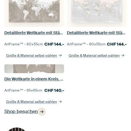
Detaillierte Weltkarte mit Städten, Orien
Detaillierte Weltkarte mit Städten, Maeli-Pastellfarben
CHF
144.-
CHF
144.-
ArtFrame™ –
80×55
cm
ArtFrame™ –
80×55
cm
Größe & Material selbst wählen
Größe & Material selbst wählen
Die Weltkarte in einem Kreis, gedämpftes Braun
CHF
140.-
ArtFrame™ –
65×65
cm
Größe & Material selbst wählen
Shop besuchen