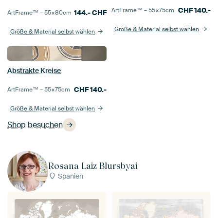
CHF
140.-
ArtFrame™ –
55×75
cm
144.-
CHF
ArtFrame™ –
55×80
cm
Größe & Material selbst wählen
Größe & Material selbst wählen
Abstrakte Kreise
CHF
140.-
ArtFrame™ –
55×75
cm
Größe & Material selbst wählen
Shop besuchen
Rosana Laiz Blursbyai
Spanien