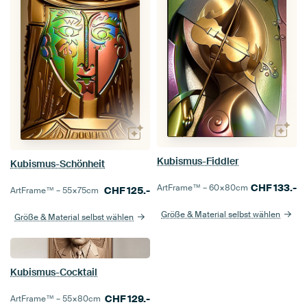
Kubismus-Fiddler
Kubismus-Schönheit
CHF
133.-
ArtFrame™ –
60×80
cm
CHF
125.-
ArtFrame™ –
55×75
cm
Größe & Material selbst wählen
Größe & Material selbst wählen
Kubismus-Cocktail
CHF
129.-
ArtFrame™ –
55×80
cm