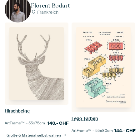
Florent Bodart
Frankreich
Hirschbeige
Lego-Farben
140.-
CHF
ArtFrame™ –
55×75
cm
144.-
CHF
ArtFrame™ –
55×80
cm
Größe & Material selbst wählen