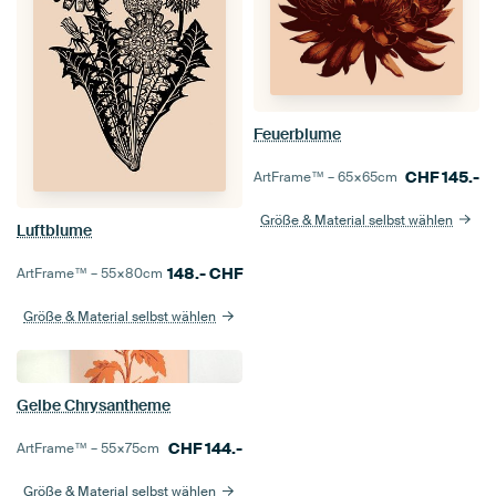
Feuerblume
CHF
145.-
ArtFrame™ –
65×65
cm
Größe & Material selbst wählen
Luftblume
148.-
CHF
ArtFrame™ –
55×80
cm
Größe & Material selbst wählen
Gelbe Chrysantheme
CHF
144.-
ArtFrame™ –
55×75
cm
Größe & Material selbst wählen