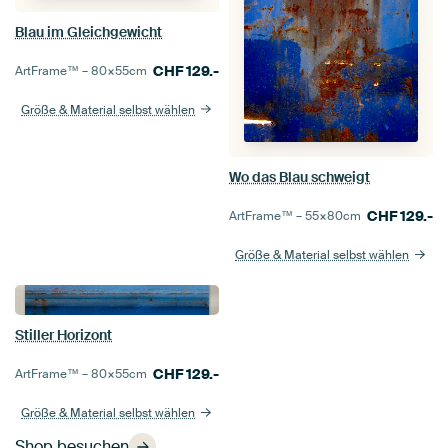
Blau im Gleichgewicht
CHF
129.-
ArtFrame™ –
80×55
cm
Größe & Material selbst wählen
Wo das Blau schweigt
CHF
129.-
ArtFrame™ –
55×80
cm
Größe & Material selbst wählen
Stiller Horizont
CHF
129.-
ArtFrame™ –
80×55
cm
Größe & Material selbst wählen
Shop besuchen