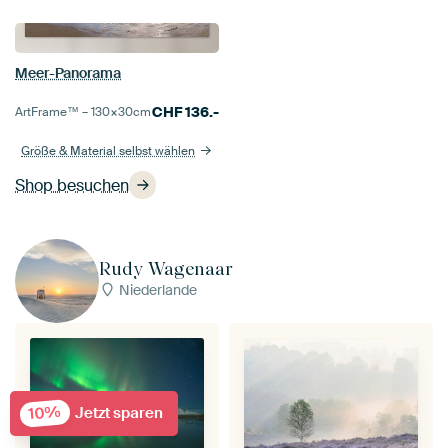
Meer-Panorama
CHF
136.-
ArtFrame™ –
130×30
cm
Größe & Material selbst wählen
Shop besuchen
Rudy Wagenaar
Niederlande
10%
Jetzt sparen