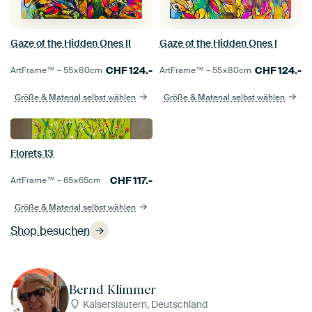
Gaze of the Hidden Ones II
Gaze of the Hidden Ones I
CHF
124.-
CHF
124.-
ArtFrame™ –
55×80
cm
ArtFrame™ –
55×80
cm
Größe & Material selbst wählen
Größe & Material selbst wählen
Florets 13
CHF
117.-
ArtFrame™ –
65×65
cm
Größe & Material selbst wählen
Shop besuchen
Bernd Klimmer
Kaiserslautern, Deutschland