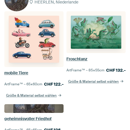
HEERLEN, Niederlande
Froschtanz
CHF
132.-
ArtFrame™ –
85×55
cm
mobile Tiere
Größe & Material selbst wählen
CHF
122.-
ArtFrame™ –
65×60
cm
Größe & Material selbst wählen
geheimnisvoller Friedhof