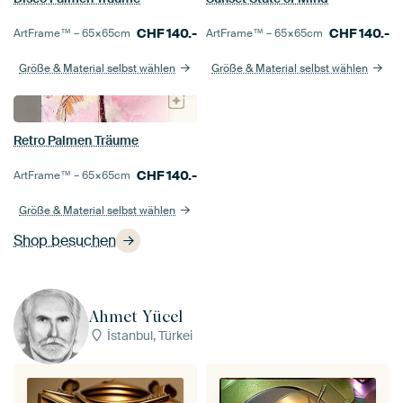
CHF
140.-
CHF
140.-
ArtFrame™ –
65×65
cm
ArtFrame™ –
65×65
cm
Größe & Material selbst wählen
Größe & Material selbst wählen
Retro Palmen Träume
CHF
140.-
ArtFrame™ –
65×65
cm
Größe & Material selbst wählen
Shop besuchen
Ahmet Yücel
İstanbul, Türkei