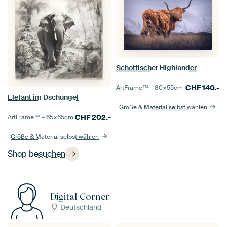
Schottischer Highlander
CHF
140.-
ArtFrame™ –
80×55
cm
Elefant im Dschungel
Größe & Material selbst wählen
CHF
202.-
ArtFrame™ –
65×65
cm
Größe & Material selbst wählen
Shop besuchen
Digital Corner
Deutschland