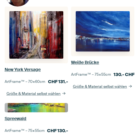
Weiße Brücke
New York Versage
130.-
CHF
ArtFrame™ –
75×55
cm
CHF
131.-
ArtFrame™ –
70×60
cm
Größe & Material selbst wählen
Größe & Material selbst wählen
Spreewald
CHF
130.-
ArtFrame™ –
75×55
cm