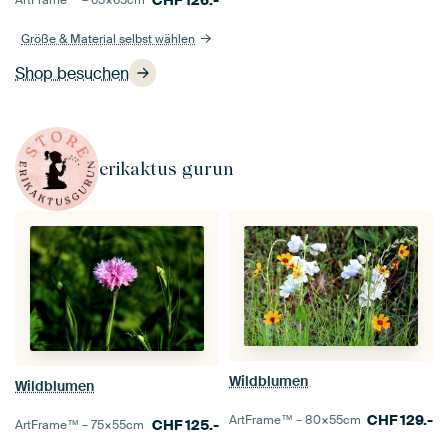
CHF
126.-
ArtFrame™ –
65×65
cm
Größe & Material selbst wählen
Shop besuchen
erikaktus gurun
Wildblumen
Wildblumen
CHF
129.-
ArtFrame™ –
80×55
cm
CHF
125.-
ArtFrame™ –
75×55
cm