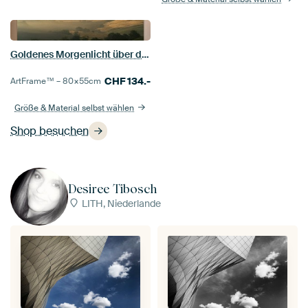
Goldenes Morgenlicht über der Toskana
CHF
134.-
ArtFrame™ –
80×55
cm
Größe & Material selbst wählen
Shop besuchen
Desiree Tibosch
LITH, Niederlande