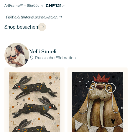
CHF
121.-
ArtFrame™ –
65×65
cm
Größe & Material selbst wählen
Shop besuchen
Nelli Suneli
Russische Föderation