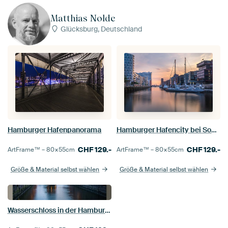
Matthias Nolde
Glücksburg, Deutschland
Hamburger Hafenpanorama
Hamburger Hafencity bei Sonnenuntergang
CHF
129.-
CHF
129.-
ArtFrame™ –
80×55
cm
ArtFrame™ –
80×55
cm
Größe & Material selbst wählen
Größe & Material selbst wählen
Wasserschloss in der Hamburger Speicherstadt