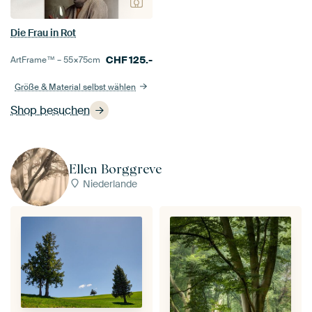
Die Frau in Rot
CHF
125.-
ArtFrame™ –
55×75
cm
Größe & Material selbst wählen
Shop besuchen
Ellen Borggreve
Niederlande