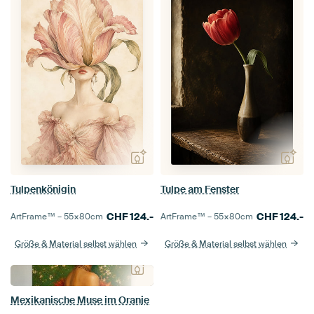
Tulpenkönigin
Tulpe am Fenster
CHF
124.-
CHF
124.-
ArtFrame™ –
55×80
cm
ArtFrame™ –
55×80
cm
Größe & Material selbst wählen
Größe & Material selbst wählen
Mexikanische Muse im Oranje