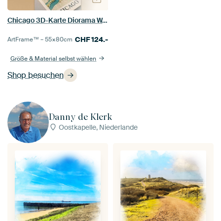
Chicago 3D-Karte Diorama Wandbild | Windy City Skyline Druck
CHF
124.-
ArtFrame™ –
55×80
cm
Größe & Material selbst wählen
Shop besuchen
Danny de Klerk
Oostkapelle, Niederlande