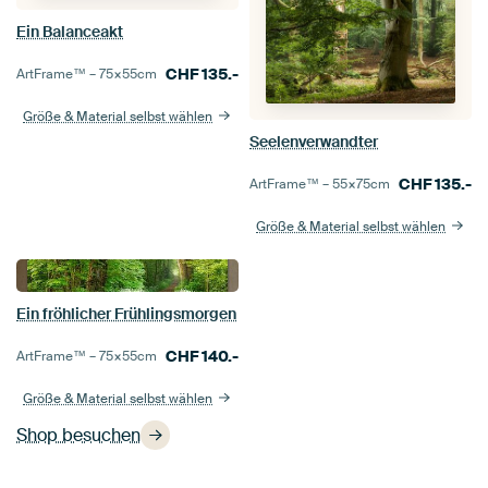
Ein Balanceakt
CHF
135.-
ArtFrame™ –
75×55
cm
Größe & Material selbst wählen
Seelenverwandter
CHF
135.-
ArtFrame™ –
55×75
cm
Größe & Material selbst wählen
Ein fröhlicher Frühlingsmorgen
CHF
140.-
ArtFrame™ –
75×55
cm
Größe & Material selbst wählen
Shop besuchen