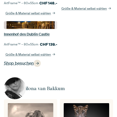
CHF
148.-
ArtFrame™ –
80×55
cm
Größe & Material selbst wählen
Größe & Material selbst wählen
Innenhof des Dublin Castle
CHF
139.-
ArtFrame™ –
80×55
cm
Größe & Material selbst wählen
Shop besuchen
ilona van Bakkum