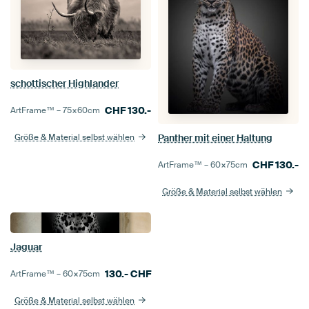
schottischer Highlander
CHF
130.-
ArtFrame™ –
75×60
cm
Panther mit einer Haltung
Größe & Material selbst wählen
CHF
130.-
ArtFrame™ –
60×75
cm
Größe & Material selbst wählen
Jaguar
130.-
CHF
ArtFrame™ –
60×75
cm
Größe & Material selbst wählen