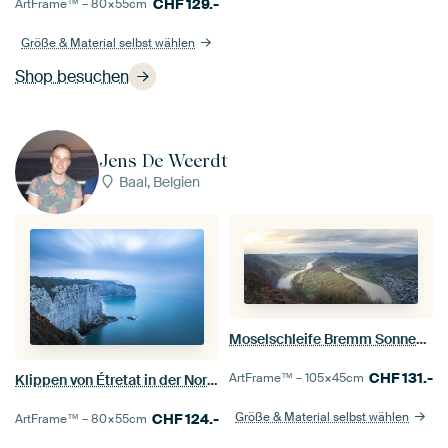
CHF
129.-
ArtFrame™ –
80×55
cm
Größe & Material selbst wählen
Shop besuchen
Jens De Weerdt
Baal, Belgien
Moselschleife Bremm Sonnenuntergangs
CHF
131.-
ArtFrame™ –
105×45
cm
Klippen von Étretat in der Normandie
Größe & Material selbst wählen
CHF
124.-
ArtFrame™ –
80×55
cm