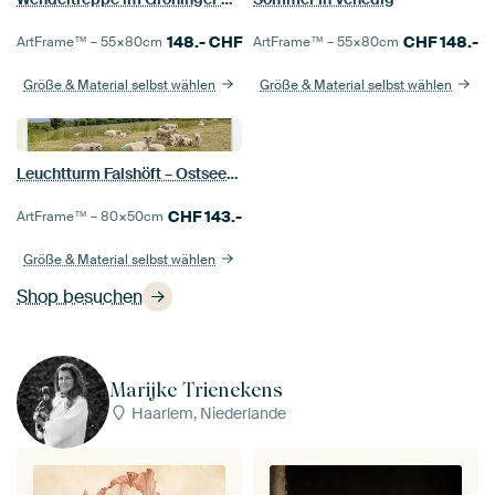
148.-
CHF
CHF
148.-
ArtFrame™ –
55×80
cm
ArtFrame™ –
55×80
cm
Größe & Material selbst wählen
Größe & Material selbst wählen
Leuchtturm Falshöft – Ostseeküste
CHF
143.-
ArtFrame™ –
80×50
cm
Größe & Material selbst wählen
Shop besuchen
Marijke Trienekens
Haarlem, Niederlande