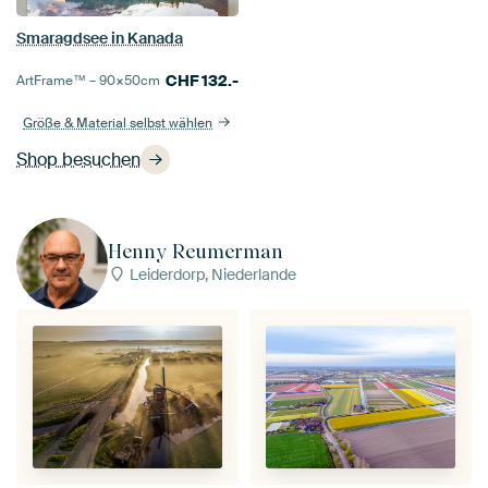
Smaragdsee in Kanada
CHF
132.-
ArtFrame™ –
90×50
cm
Größe & Material selbst wählen
Shop besuchen
Henny Reumerman
Leiderdorp, Niederlande