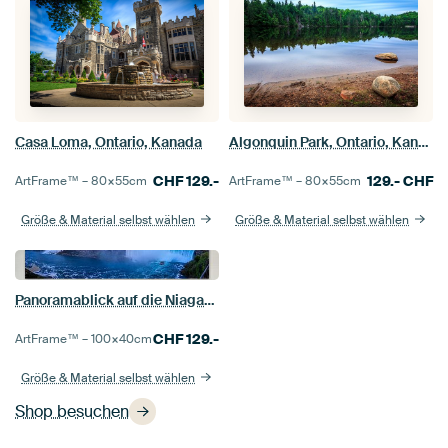
Casa Loma, Ontario, Kanada
Algonquin Park, Ontario, Kanada
CHF
129.-
129.-
CHF
ArtFrame™ –
80×55
cm
ArtFrame™ –
80×55
cm
Größe & Material selbst wählen
Größe & Material selbst wählen
Panoramablick auf die Niagarafälle
CHF
129.-
ArtFrame™ –
100×40
cm
Größe & Material selbst wählen
Shop besuchen