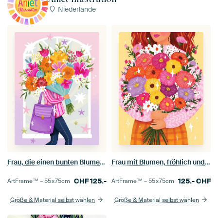
Niederlande
Frau, die einen bunten Blumenstrauß in Rosa und Lila hält
Frau mit Blumen, fröhlich und farbenfroh
CHF
125.-
125.-
CHF
ArtFrame™ –
55×75
cm
ArtFrame™ –
55×75
cm
Größe & Material selbst wählen
Größe & Material selbst wählen