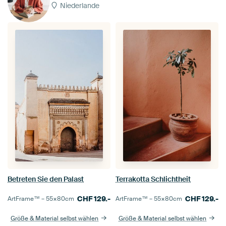
Niederlande
Betreten Sie den Palast
Terrakotta Schlichtheit
CHF
129.-
CHF
129.-
ArtFrame™ –
55×80
cm
ArtFrame™ –
55×80
cm
Größe & Material selbst wählen
Größe & Material selbst wählen