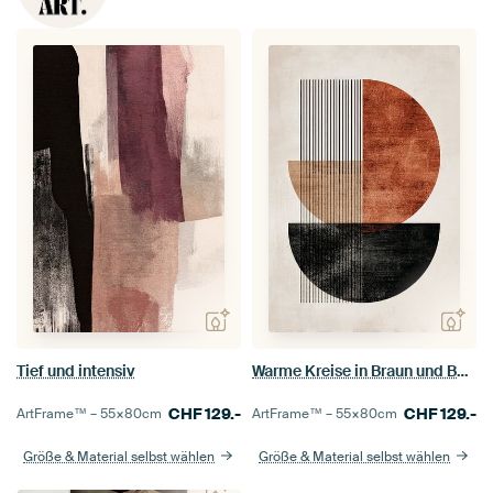
Tief und intensiv
Warme Kreise in Braun und Beige
CHF
129.-
CHF
129.-
ArtFrame™ –
55×80
cm
ArtFrame™ –
55×80
cm
Größe & Material selbst wählen
Größe & Material selbst wählen