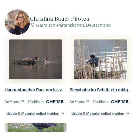
Christina Bauer Photos
Garmisch-Partenkirchen, Deutschland
Haubentaucher Paar am ist-zärtlicher Moment im Morgenlicht am See
Blesshuhn im Schilf- ein ruhiger Moment am See
CHF
125.-
CHF
125.-
ArtFrame™ –
75×55
cm
ArtFrame™ –
75×55
cm
Größe & Material selbst wählen
Größe & Material selbst wählen