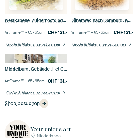
Westkapelle, Zuiderhoofd oder Grôôt Ôôd
Dünenweg nach Domburg, Walcheren, Zeeland, Niederlande
CHF
131.-
CHF
131.-
ArtFrame™ –
65×65
cm
ArtFrame™ –
65×65
cm
Größe & Material selbst wählen
Größe & Material selbst wählen
Middelburg, Gebäude „Het Gouden Cruys“ am Dam
CHF
131.-
ArtFrame™ –
65×65
cm
Größe & Material selbst wählen
Shop besuchen
Your unique art
Niederlande