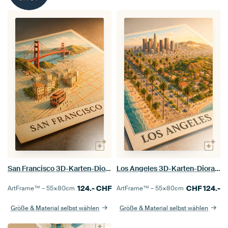
San Francisco 3D-Karten-Diorama-Kunst | Golden Gate Bridge-Druck
Los Angeles 3D-Karten-Diorama-Kunst | Hollywood-Miniaturdruck
124.-
CHF
CHF
124.-
ArtFrame™ –
55×80
cm
ArtFrame™ –
55×80
cm
Größe & Material selbst wählen
Größe & Material selbst wählen