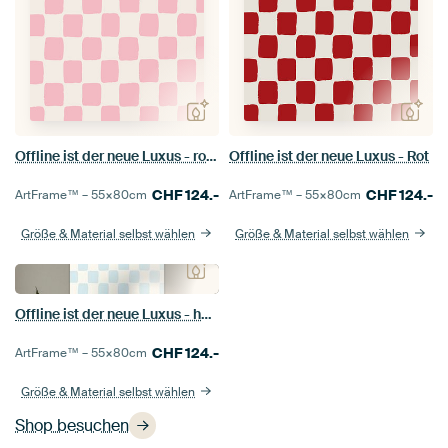
Offline ist der neue Luxus - rosa
Offline ist der neue Luxus - Rot
CHF
124.-
CHF
124.-
ArtFrame™ –
55×80
cm
ArtFrame™ –
55×80
cm
Größe & Material selbst wählen
Größe & Material selbst wählen
Offline ist der neue Luxus - hellblau
CHF
124.-
ArtFrame™ –
55×80
cm
Größe & Material selbst wählen
Shop besuchen