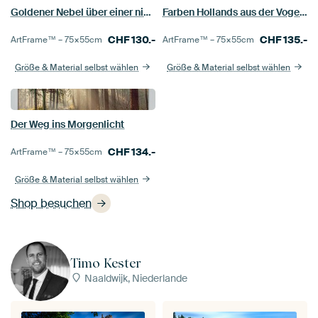
Goldener Nebel über einer niederländischen Windmühle
Farben Hollands aus der Vogelperspektive
CHF
130.-
CHF
135.-
ArtFrame™ –
75×55
cm
ArtFrame™ –
75×55
cm
Größe & Material selbst wählen
Größe & Material selbst wählen
Der Weg ins Morgenlicht
CHF
134.-
ArtFrame™ –
75×55
cm
Größe & Material selbst wählen
Shop besuchen
Timo Kester
Naaldwijk, Niederlande