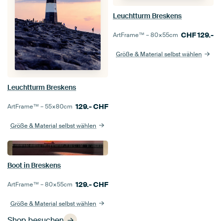
Leuchtturm Breskens
CHF
129.-
ArtFrame™ –
80×55
cm
Größe & Material selbst wählen
Leuchtturm Breskens
129.-
CHF
ArtFrame™ –
55×80
cm
Größe & Material selbst wählen
Boot in Breskens
129.-
CHF
ArtFrame™ –
80×55
cm
Größe & Material selbst wählen
Shop besuchen