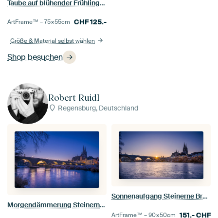
Taube auf blühender Frühlingswiese
CHF
125.-
ArtFrame™ –
75×55
cm
Größe & Material selbst wählen
Shop besuchen
Robert Ruidl
Regensburg, Deutschland
Sonnenaufgang Steinerne Brücke und Dom in Regensburg im Winter
Morgendämmerung Steinerne Brücke und Dom in Regensburg im Winter
151.-
CHF
ArtFrame™ –
90×50
cm