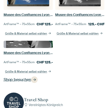
Musee des Confluences Lyon (Museum)
Musee des Confluences Lyon (Museum)
CHF
125.-
125.-
CHF
ArtFrame™ –
75×55
cm
ArtFrame™ –
75×55
cm
Größe & Material selbst wählen
Größe & Material selbst wählen
Musee des Confluences Lyon (Museum)
CHF
125.-
ArtFrame™ –
75×55
cm
Größe & Material selbst wählen
Shop besuchen
Travel Shop
Vereinigtes Königreich