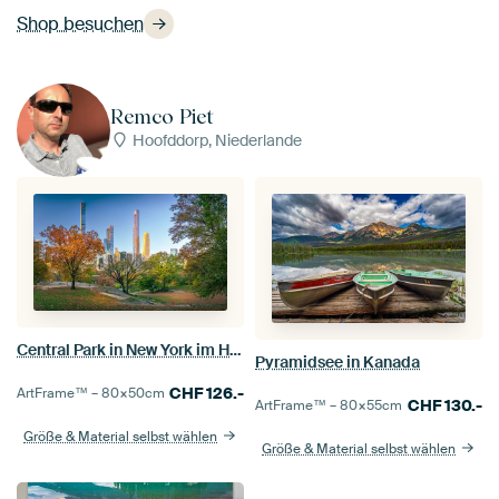
Shop besuchen
Remco Piet
Hoofddorp, Niederlande
Central Park in New York im Herbst
Pyramidsee in Kanada
CHF
126.-
ArtFrame™ –
80×50
cm
CHF
130.-
ArtFrame™ –
80×55
cm
Größe & Material selbst wählen
Größe & Material selbst wählen