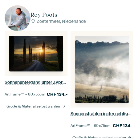
Roy Poots
Zoetermeer, Niederlande
Sonnenuntergang unter Zypressen, Toskana
CHF
134.-
ArtFrame™ –
80×55
cm
Größe & Material selbst wählen
Sonnenstrahlen in der nebligen Toskana
CHF
134.-
ArtFrame™ –
60×75
cm
Größe & Material selbst wählen