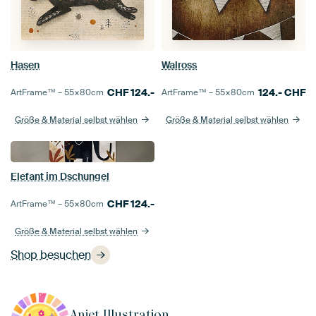
Hasen
Walross
CHF
124.-
124.-
CHF
ArtFrame™ –
55×80
cm
ArtFrame™ –
55×80
cm
Größe & Material selbst wählen
Größe & Material selbst wählen
Elefant im Dschungel
CHF
124.-
ArtFrame™ –
55×80
cm
Größe & Material selbst wählen
Shop besuchen
Aniet Illustration