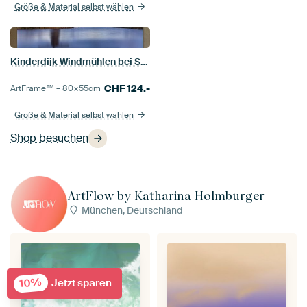
Größe & Material selbst wählen
Kinderdijk Windmühlen bei Sonnenuntergang
CHF
124.-
ArtFrame™ –
80×55
cm
Größe & Material selbst wählen
Shop besuchen
ArtFlow by Katharina Holmburger
München, Deutschland
10%
Jetzt sparen