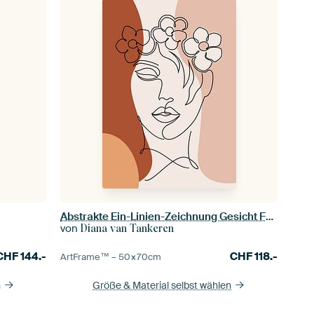
Abstrakte Ein-Linien-Zeichnung Gesicht Frau mit Blumen
von
Diana van Tankeren
CHF
144.-
CHF
118.-
ArtFrame™ –
50×70
cm
n
Größe & Material selbst wählen