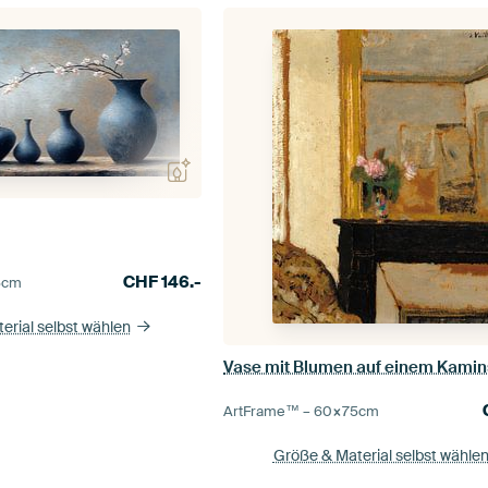
CHF
146.-
5
cm
erial selbst wählen
ArtFrame™ –
60×75
cm
Größe & Material selbst wähle