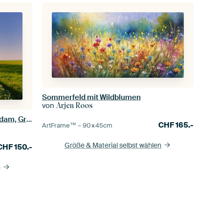
Sommerfeld mit Wildblumen
von
Arjen Roos
Groninger Landschaft bei Appingedam, Groningen
CHF
165.-
ArtFrame™ –
90×45
cm
Größe & Material selbst wählen
CHF
150.-
n