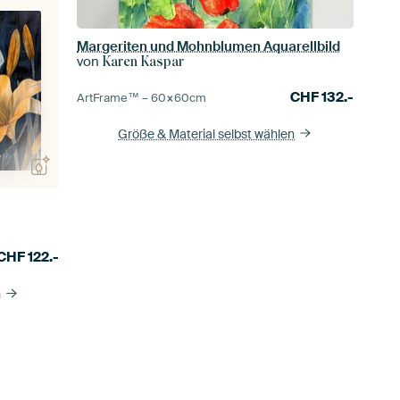
Margeriten und Mohnblumen Aquarellbild
von
Karen Kaspar
CHF
132.-
ArtFrame™ –
60×60
cm
Größe & Material selbst wählen
CHF
122.-
n