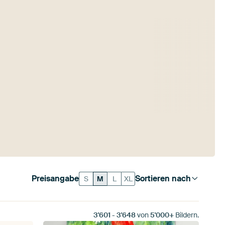
Preisangabe
Sortieren nach
S
M
L
XL
3'601
-
3'648
von
5'000+
Bildern.