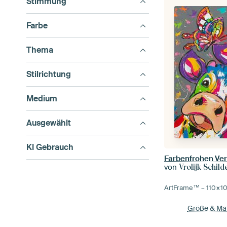
Stimmung
Farbe
Thema
Stilrichtung
Medium
Ausgewählt
KI Gebrauch
Farbenfrohen Ve
von
Vrolijk Schilde
ArtFrame™ –
110×1
Größe & Mat