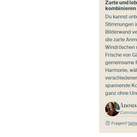
Zarte und le
kombinieren
Du kannst unt
Stimmungen in
Bilderwand ve
die zarte Anm
Windröschen m
Frische von 
gemeinsame Fa
Harmonie, wä
verschiedene
spannende Kon
ganz ohne Un
Anous
Commun
Fragen?
Sehe