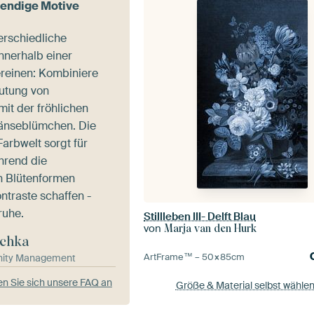
bendige Motive
erschiedliche
nerhalb einer
reinen: Kombiniere
utung von
it der fröhlichen
Gänseblümchen. Die
rbwelt sorgt für
hrend die
n Blütenformen
traste schaffen -
ruhe.
Stillleben III- Delft Blau
von
Marja van den Hurk
chka
ArtFrame™ –
50×85
cm
ity Management
n Sie sich unsere FAQ an
Größe & Material selbst wähle