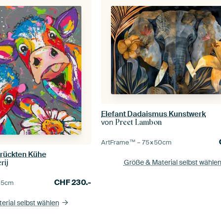
Elefant Dadaismus Kunstwerk
von
Preet Lambon
ArtFrame™ –
75×50
cm
rrückten Kühe
Größe & Material selbst wähle
rij
CHF
230.-
05
cm
erial selbst wählen