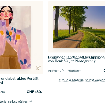
von
Henk Meijer Photography
ArtFrame™ –
75×50
cm
und abstraktes Porträt
Größe & Material selbst wähle
el
CHF
189.-
0
cm
erial selbst wählen