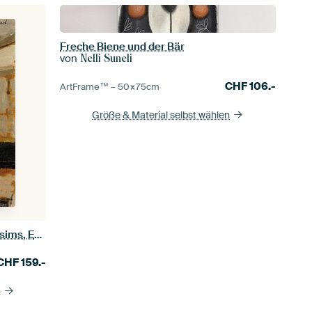
Freche Biene und der Bär
von
Nelli Suneli
CHF
106.-
ArtFrame™ –
50×75
cm
Größe & Material selbst wählen
Vase mit Blumen auf einem Kaminsims, Edouard Vuillard
CHF
159.-
n