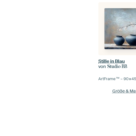
Stille in Blau
von
Studio BB
ArtFrame™ –
90×4
Größe & Mat