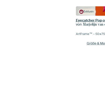
Exklusiv
von
Marjolijn van
ArtFrame™ –
50×7
Größe & Mat