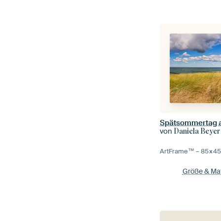
Spätsommertag 
von
Daniela Beyer
ArtFrame™ –
85×4
Größe & Mat