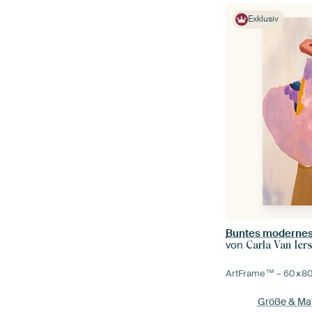
Exklusiv
Buntes modernes 
von
Carla Van Iers
ArtFrame™ –
60×8
Größe & Mat