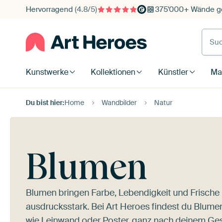
Hervorragend
(4.8/5)
375'000+ Wände ge
Such
Kunstwerke
Kollektionen
Künstler
Mat
Du bist hier:
Home
Wandbilder
Natur
Blumen
Blumen bringen Farbe, Lebendigkeit und Frische i
ausdrucksstark. Bei Art Heroes findest du Blumen
wie Leinwand oder Poster, ganz nach deinem G