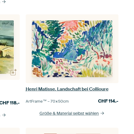
n
Henri Matisse. Landschaft bei Collioure
CHF
114.-
ArtFrame™ –
70×50
cm
CHF
118.-
Größe & Material selbst wählen
n