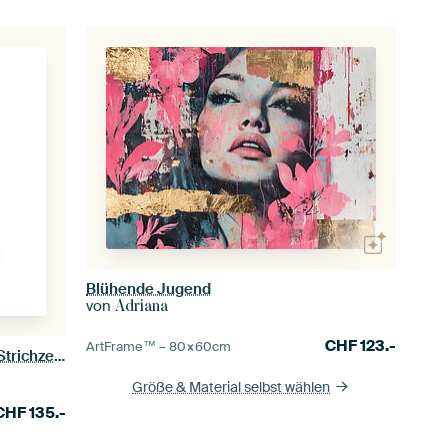
Blühende Jugend
von
Adriana
CHF
123.-
ArtFrame™ –
80×60
cm
Eine Linie Kunst abstrakte Blume. Strichzeichnung in einer durchgehenden Linie einer Blume.
Größe & Material selbst wählen
CHF
135.-