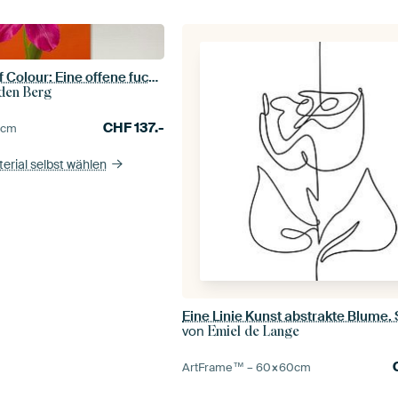
Eyecatcher Pop of Colour: Eine offene fuchsiafarbene Tulpe in Orange
 den Berg
CHF
137.-
5
cm
erial selbst wählen
von
Emiel de Lange
ArtFrame™ –
60×60
cm