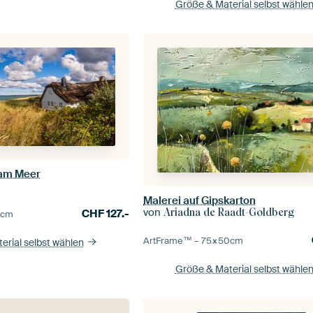
Größe & Material selbst wähle
am Meer
Malerei auf Gipskarton
von
Ariadna de Raadt-Goldberg
CHF
127.-
5
cm
ArtFrame™ –
75×50
cm
erial selbst wählen
Größe & Material selbst wähle