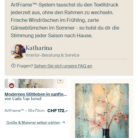
ArtFrame™-System tauschst du den Textildruck
jederzeit aus, ohne den Rahmen zu wechseln.
Frische Windröschen im Frühling, zarte
Gänseblümchen im Sommer - so holst du dir die
Stimmung jeder Saison nach Hause.
Katharina
Interior-Beratung & Service
Fragen?
Sehen Sie sich unsere FAQ an
Modernes Stillleben in sanften Farbtönen
von
Carla Van Iersel
CHF
172.-
ArtFrame™ –
55×70
cm
Größe & Material selbst wählen