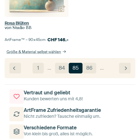
Rosa Blüten
von
Studio BB
CHF
146.-
ArtFrame™ –
90×45
cm
Größe & Material selbst wählen
1
…
84
85
86
…
Vertraut und geliebt
Kunden bewerten uns mit 4,8!
ArtFrame Zufriedenheitsgarantie
Nicht zufrieden? Tausche einmalig um.
Verschiedene Formate
Von klein bis groß, alles ist möglich.