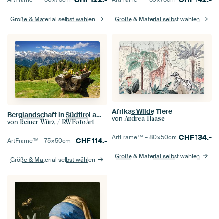
CHF
122.-
CHF
142.-
ArtFrame™ –
50×75
cm
ArtFrame™ –
50×75
cm
Größe & Material selbst wählen
Größe & Material selbst wählen
Afrikas Wilde Tiere
Berglandschaft in Südtirol am Meraner Höhenweg
von
Andrea Haase
von
Reiner Würz / RWFotoArt
CHF
134.-
ArtFrame™ –
80×50
cm
CHF
114.-
ArtFrame™ –
75×50
cm
Größe & Material selbst wählen
Größe & Material selbst wählen