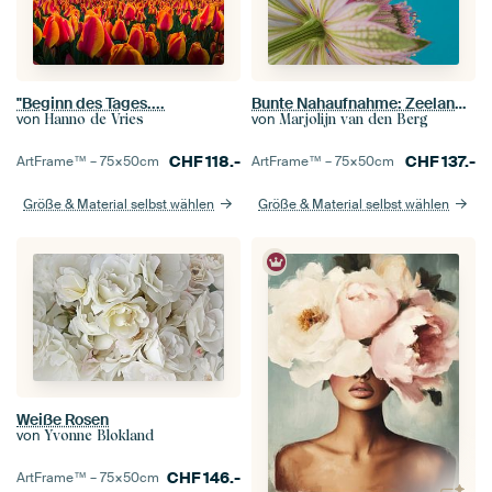
"Beginn des Tages....
Bunte Nahaufnahme: Zeelandknoten von unten
von
von
Hanno de Vries
Marjolijn van den Berg
CHF
118.-
CHF
137.-
ArtFrame™ –
75×50
cm
ArtFrame™ –
75×50
cm
Größe & Material selbst wählen
Größe & Material selbst wählen
Weiße Rosen
von
Yvonne Blokland
CHF
146.-
ArtFrame™ –
75×50
cm