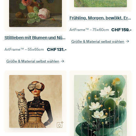
Frühling, Morgen, bewölkt, Eragny, Camille Pissarro
CHF
159.-
ArtFrame™ –
75×60
cm
Stillleben mit Blumen und Nüssen, Anthony Oberman
Größe & Material selbst wählen
CHF
131.-
ArtFrame™ –
55×65
cm
Größe & Material selbst wählen