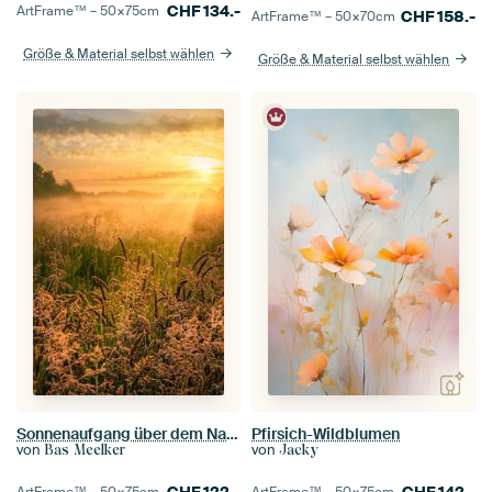
CHF
134.-
ArtFrame™ –
50×75
cm
CHF
158.-
ArtFrame™ –
50×70
cm
Größe & Material selbst wählen
Größe & Material selbst wählen
Sonnenaufgang über dem Nationalpark De Weerribben-Wieden an einem schönen nebligen Frühlingsmorgen
Pfirsich-Wildblumen
von
von
Bas Meelker
Jacky