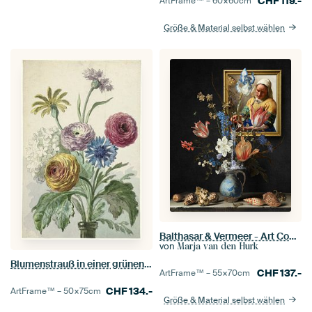
CHF
119.-
ArtFrame™ –
60×60
cm
Größe & Material selbst wählen
Balthasar & Vermeer - Art Combined
von
Marja van den Hurk
Blumenstrauß in einer grünen Vase - Willem van Leen
CHF
137.-
ArtFrame™ –
55×70
cm
CHF
134.-
ArtFrame™ –
50×75
cm
Größe & Material selbst wählen