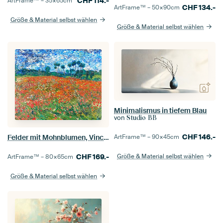
CHF
114.-
ArtFrame™ –
35×65
cm
CHF
134.-
ArtFrame™ –
50×90
cm
Größe & Material selbst wählen
Größe & Material selbst wählen
Minimalismus in tiefem Blau
von
Studio BB
CHF
146.-
ArtFrame™ –
90×45
cm
Felder mit Mohnblumen, Vincent van Gogh
Größe & Material selbst wählen
CHF
169.-
ArtFrame™ –
80×65
cm
Größe & Material selbst wählen