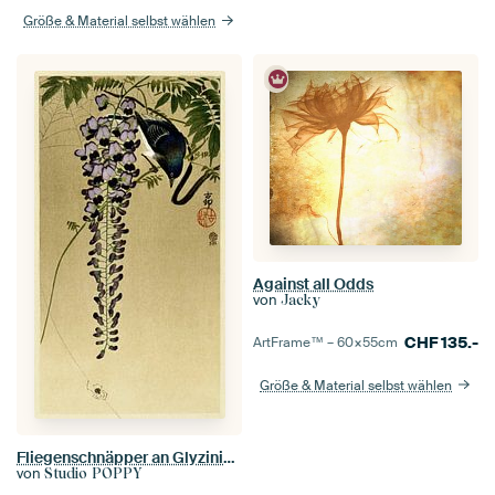
Größe & Material selbst wählen
Against all Odds
von
Jacky
CHF
135.-
ArtFrame™ –
60×55
cm
Größe & Material selbst wählen
Fliegenschnäpper an Glyzinie (1900 - 1910) von Ohara Koson
von
Studio POPPY