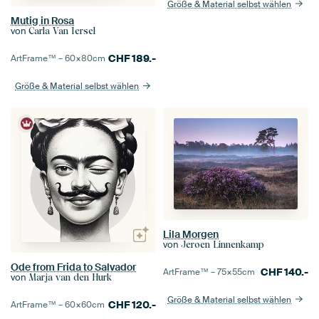
Größe & Material selbst wählen
Mutig in Rosa
von
Carla Van Iersel
CHF
189.-
ArtFrame™ –
60×80
cm
Größe & Material selbst wählen
Lila Morgen
von
Jeroen Linnenkamp
Ode from Frida to Salvador
CHF
140.-
ArtFrame™ –
75×55
cm
von
Marja van den Hurk
Größe & Material selbst wählen
CHF
120.-
ArtFrame™ –
60×60
cm