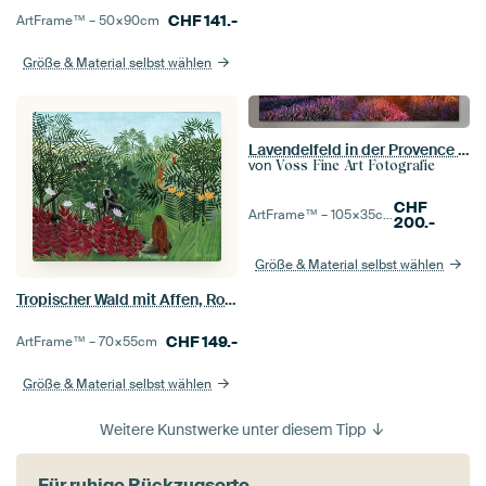
CHF
141.-
ArtFrame™ –
50×90
cm
Größe & Material selbst wählen
Lavendelfeld in der Provence im leuchtenden Sonnenaufgang.
von
Voss Fine Art Fotografie
CHF
ArtFrame™ –
105×35
cm
200.-
Größe & Material selbst wählen
Tropischer Wald mit Affen, Rousseau
CHF
149.-
ArtFrame™ –
70×55
cm
Größe & Material selbst wählen
Weitere Kunstwerke unter diesem Tipp
Für ruhige Rückzugsorte