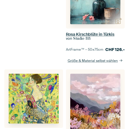
Rosa Kirschblüte in Türkis
von
Studio BB
CHF
126.-
ArtFrame™ –
50×75
cm
Größe & Material selbst wählen