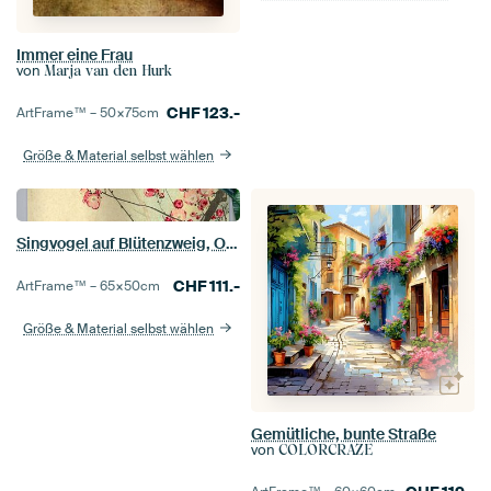
Immer eine Frau
von
Marja van den Hurk
CHF
123.-
ArtFrame™ –
50×75
cm
Größe & Material selbst wählen
Singvogel auf Blütenzweig, Ohara Koson
CHF
111.-
ArtFrame™ –
65×50
cm
Größe & Material selbst wählen
Gemütliche, bunte Straße
von
COLORCRAZE