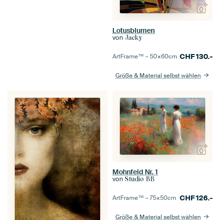
Lotusblumen
von
Jacky
CHF
130.-
ArtFrame™ –
50×60
cm
Größe & Material selbst wählen
Mohnfeld Nr. 1
von
Studio BB
CHF
126.-
ArtFrame™ –
75×50
cm
Größe & Material selbst wählen