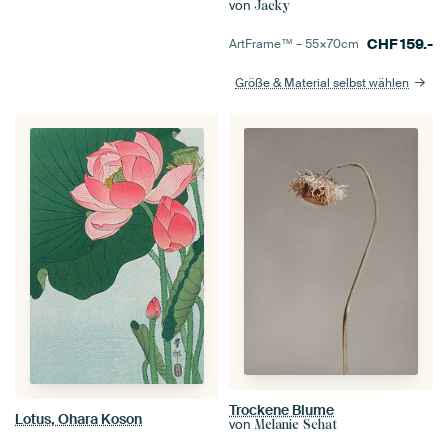
von
Jacky
CHF
159.-
ArtFrame™ –
55×70
cm
Größe & Material selbst wählen
Trockene Blume
Lotus, Ohara Koson
von
Melanie Schat