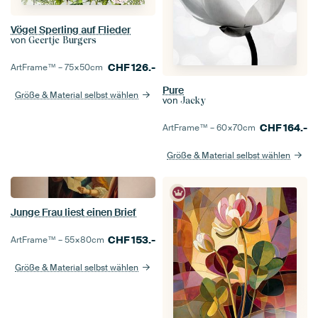
Vögel Sperling auf Flieder
von
Geertje Burgers
CHF
126.-
ArtFrame™ –
75×50
cm
Pure
Größe & Material selbst wählen
von
Jacky
CHF
164.-
ArtFrame™ –
60×70
cm
Größe & Material selbst wählen
Junge Frau liest einen Brief
CHF
153.-
ArtFrame™ –
55×80
cm
Größe & Material selbst wählen