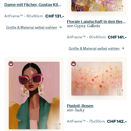
Dame mit Fächer, Gustav Klimt (digital erweitert)
CHF
131.-
ArtFrame™ –
60×60
cm
Florale Landschaft in den Bergen
von
Gypsy Galleria
Größe & Material selbst wählen
CHF
141.-
ArtFrame™ –
60×80
cm
Größe & Material selbst wählen
Pastell-Rosen
von
Jacky
CHF
142.-
ArtFrame™ –
75×50
cm