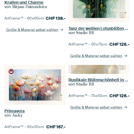
Krallen und Charme
von
Mirjam Duizendstra
CHF
139.-
ArtFrame™ –
60×60
cm
Tanz der weißen Lotusblüten Nr.4
Größe & Material selbst wählen
von
Studio BB
CHF
126.-
ArtFrame™ –
50×75
cm
Größe & Material selbst wählen
Rustikale Blütenschönheit in Beige
von
Studio BB
CHF
126.-
ArtFrame™ –
75×50
cm
Größe & Material selbst wählen
Primavera
von
Jacky
CHF
167.-
ArtFrame™ –
85×50
cm