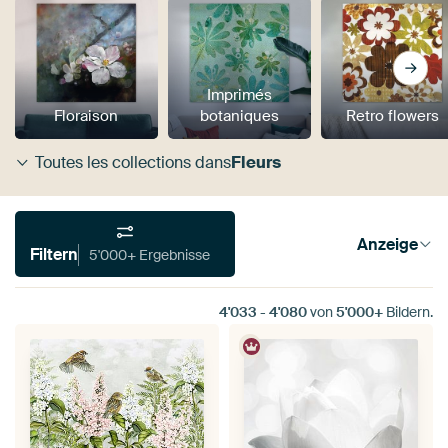
Imprimés
Floraison
botaniques
Retro flowers
Toutes les collections dans
Fleurs
Anzeige
Filtern
5'000+ Ergebnisse
4'033
-
4'080
von
5'000+
Bildern.