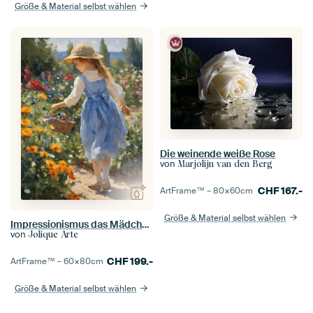
Größe & Material selbst wählen
Die weinende weiße Rose
von
Marjolijn van den Berg
CHF
167.-
ArtFrame™ –
80×60
cm
Größe & Material selbst wählen
Impressionismus das Mädchen pflückt Blumen
von
Jolique Arte
CHF
199.-
ArtFrame™ –
60×80
cm
Größe & Material selbst wählen