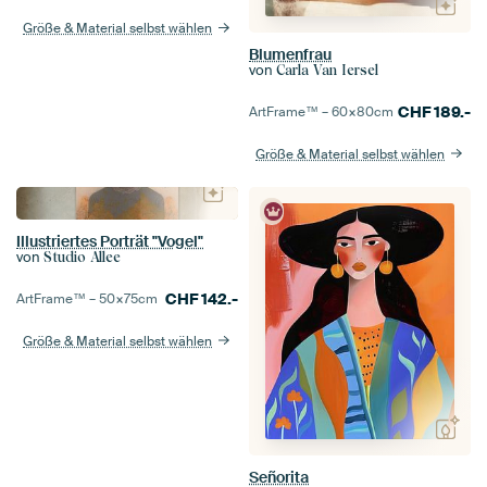
Größe & Material selbst wählen
Blumenfrau
von
Carla Van Iersel
CHF
189.-
ArtFrame™ –
60×80
cm
Größe & Material selbst wählen
Illustriertes Porträt "Vogel"
von
Studio Allee
CHF
142.-
ArtFrame™ –
50×75
cm
Größe & Material selbst wählen
Señorita