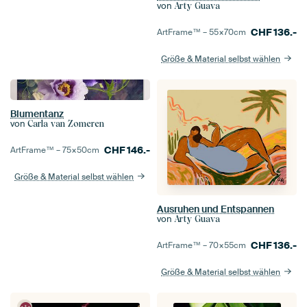
von
Arty Guava
CHF
136.-
ArtFrame™ –
55×70
cm
Größe & Material selbst wählen
Blumentanz
von
Carla van Zomeren
CHF
146.-
ArtFrame™ –
75×50
cm
Größe & Material selbst wählen
Ausruhen und Entspannen
von
Arty Guava
CHF
136.-
ArtFrame™ –
70×55
cm
Größe & Material selbst wählen