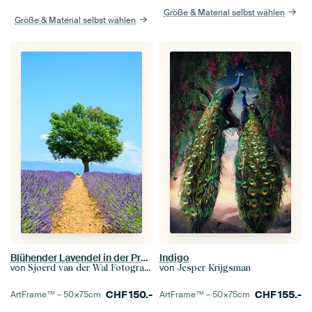
Größe & Material selbst wählen
Größe & Material selbst wählen
Blühender Lavendel in der Provence an einem Sommertag
Indigo
von
von
Sjoerd van der Wal Fotografie
Jesper Krijgsman
CHF
150.-
CHF
155.-
ArtFrame™ –
50×75
cm
ArtFrame™ –
50×75
cm