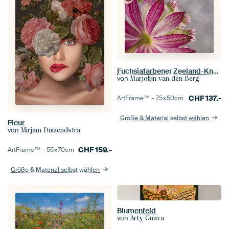
Fuchsiafarbener Zeeland-Knopf mit Bokeh im Hintergrund
von
Marjolijn van den Berg
CHF
137.-
ArtFrame™ –
75×50
cm
Größe & Material selbst wählen
Fleur
von
Mirjam Duizendstra
CHF
159.-
ArtFrame™ –
55×70
cm
Größe & Material selbst wählen
Blumenfeld
von
Arty Guava