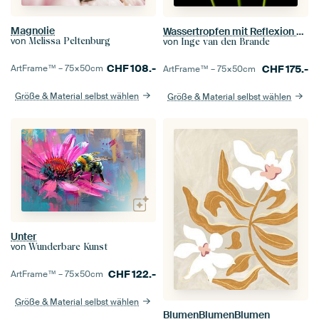
Magnolie
Wassertropfen mit Reflexion von Blumen
von
Melissa Peltenburg
von
Inge van den Brande
CHF
108.-
ArtFrame™ –
75×50
cm
CHF
175.-
ArtFrame™ –
75×50
cm
Größe & Material selbst wählen
Größe & Material selbst wählen
Unter
von
Wunderbare Kunst
CHF
122.-
ArtFrame™ –
75×50
cm
Größe & Material selbst wählen
BlumenBlumenBlumen