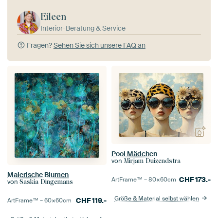
Eileen
Interior-Beratung & Service
Fragen?
Sehen Sie sich unsere FAQ an
Pool Mädchen
von
Mirjam Duizendstra
Malerische Blumen
CHF
173.-
ArtFrame™ –
80×60
cm
von
Saskia Dingemans
Größe & Material selbst wählen
CHF
119.-
ArtFrame™ –
60×60
cm