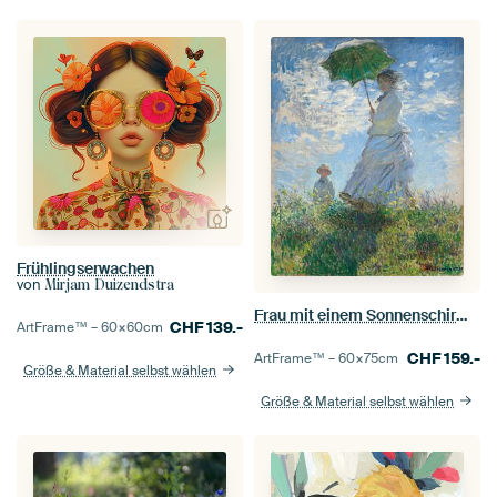
Frühlingserwachen
von
Mirjam Duizendstra
Frau mit einem Sonnenschirm - Madame Monet und ihr Sohn, Claude Monet
CHF
139.-
ArtFrame™ –
60×60
cm
CHF
159.-
ArtFrame™ –
60×75
cm
Größe & Material selbst wählen
Größe & Material selbst wählen