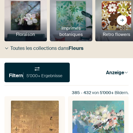
Imprimés
Floraison
botaniques
Retro flowers
Toutes les collections dans
Fleurs
Anzeige
Filtern
5'000+ Ergebnisse
385
-
432
von
5'000+
Bildern.