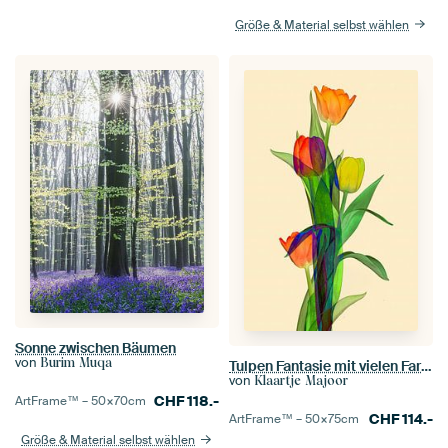
Größe & Material selbst wählen
Sonne zwischen Bäumen
von
Burim Muqa
Tulpen Fantasie mit vielen Farben II
von
Klaartje Majoor
CHF
118.-
ArtFrame™ –
50×70
cm
CHF
114.-
ArtFrame™ –
50×75
cm
Größe & Material selbst wählen