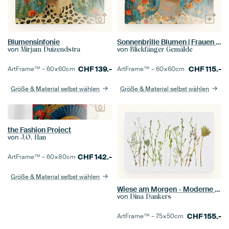
Blumensinfonie
Sonnenbrille Blumen | Frauen Sonnenbrille Blumen
von
von
Mirjam Duizendstra
Blickfänger Gemälde
CHF
139.-
CHF
115.-
ArtFrame™ –
60×60
cm
ArtFrame™ –
60×60
cm
Größe & Material selbst wählen
Größe & Material selbst wählen
the Fashion Project
von
J.O. Han
CHF
142.-
ArtFrame™ –
60×80
cm
Größe & Material selbst wählen
Wiese am Morgen - Moderne Botanik im Aquarellstil
von
Dina Dankers
CHF
155.-
ArtFrame™ –
75×50
cm