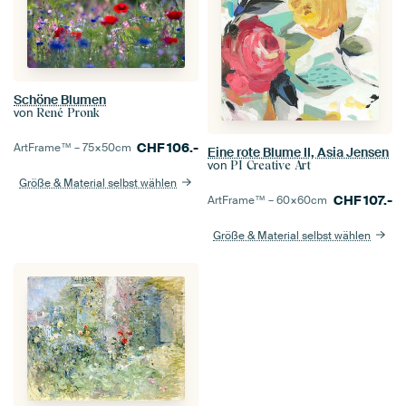
Schöne Blumen
von
René Pronk
CHF
106.-
ArtFrame™ –
75×50
cm
Eine rote Blume II, Asia Jensen
von
PI Creative Art
Größe & Material selbst wählen
CHF
107.-
ArtFrame™ –
60×60
cm
Größe & Material selbst wählen