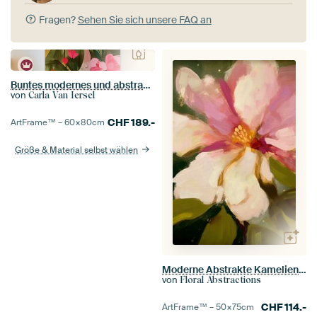
Fragen?
Sehen Sie sich unsere FAQ an
Buntes modernes und abstraktes Porträt in warmen Farben
von
Carla Van Iersel
CHF
189.-
ArtFrame™ –
60×80
cm
Größe & Material selbst wählen
Moderne Abstrakte Kamelien Blüte -
von
Floral Abstractions
CHF
114.-
ArtFrame™ –
50×75
cm