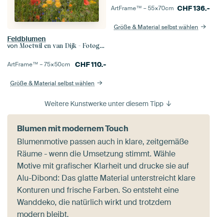
CHF
136.-
ArtFrame™ –
55×70
cm
Größe & Material selbst wählen
Feldblumen
von
Moetwil en van Dijk - Fotografie
CHF
110.-
ArtFrame™ –
75×50
cm
Größe & Material selbst wählen
Weitere Kunstwerke unter diesem Tipp
Blumen mit modernem Touch
Blumenmotive passen auch in klare, zeitgemäße
Räume - wenn die Umsetzung stimmt. Wähle
Motive mit grafischer Klarheit und drucke sie auf
Alu-Dibond: Das glatte Material unterstreicht klare
Konturen und frische Farben. So entsteht eine
Wanddeko, die natürlich wirkt und trotzdem
modern bleibt.