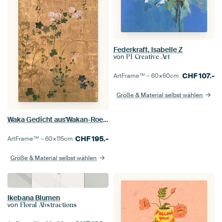
Federkraft, Isabelle Z
von
PI Creative Art
CHF
107.-
ArtFrame™ –
60×60
cm
Größe & Material selbst wählen
Waka Gedicht aus'Wakan-Roeishu, Tawaraya Sōtatsu
CHF
195.-
ArtFrame™ –
60×115
cm
Größe & Material selbst wählen
Ikebana Blumen
von
Floral Abstractions