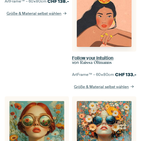
CHF
138.-
ArtFrame™ –
60×80
cm
Größe & Material selbst wählen
Follow your Intuition
von
Raissa Oltmanns
CHF
133.-
ArtFrame™ –
60×80
cm
Größe & Material selbst wählen