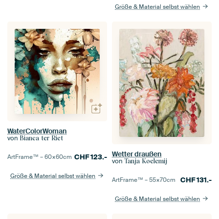
Größe & Material selbst wählen
WaterColorWoman
von
Bianca ter Riet
Wetter draußen
CHF
123.-
ArtFrame™ –
60×60
cm
von
Tanja Koelemij
Größe & Material selbst wählen
CHF
131.-
ArtFrame™ –
55×70
cm
Größe & Material selbst wählen