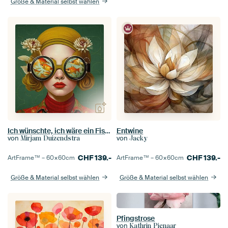
Größe & Material selbst wählen
Ich wünschte, ich wäre ein Fisch
Entwine
von
von
Mirjam Duizendstra
Jacky
CHF
139.-
CHF
139.-
ArtFrame™ –
60×60
cm
ArtFrame™ –
60×60
cm
Größe & Material selbst wählen
Größe & Material selbst wählen
Pfingstrose
von
Kathrin Pienaar