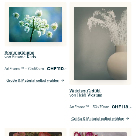
Sommerblume
von
Simone Karis
CHF
110.-
ArtFrame™ –
75×50
cm
Größe & Material selbst wählen
Weiches Gefühl
von
Heidi Westum
CHF
118.-
ArtFrame™ –
50×70
cm
Größe & Material selbst wählen