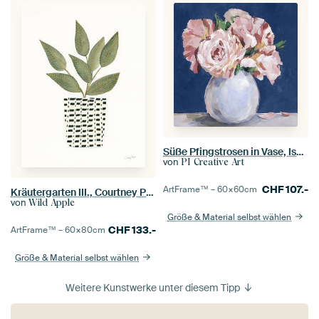
Süße Pfingstrosen in Vase, Isabelle Z
von
PI Creative Art
CHF
107.-
ArtFrame™ –
60×60
cm
Kräutergarten III., Courtney Prahl
von
Wild Apple
Größe & Material selbst wählen
CHF
133.-
ArtFrame™ –
60×80
cm
Größe & Material selbst wählen
Weitere Kunstwerke unter diesem Tipp