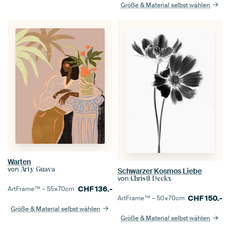
Größe & Material selbst wählen
Warten
von
Arty Guava
Schwarzer Kosmos Liebe
von
Christl Deckx
CHF
136.-
ArtFrame™ –
55×70
cm
CHF
150.-
ArtFrame™ –
50×70
cm
Größe & Material selbst wählen
Größe & Material selbst wählen