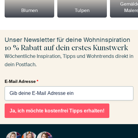
Gemäld
Blumen
Tulpen
Maler
Unser Newsletter für deine Wohninspiration
10 % Rabatt auf dein erstes Kunstwerk
Wöchentliche Inspiration, Tipps und Wohntrends direkt in
dein Postfach.
E-Mail Adresse
*
Ja, ich möchte kostenfrei Tipps erhalten!