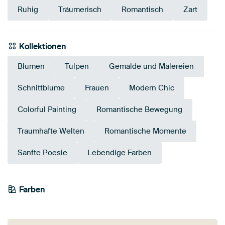
Ruhig
Träumerisch
Romantisch
Zart
Kollektionen
Blumen
Tulpen
Gemälde und Malereien
Schnittblume
Frauen
Modern Chic
Colorful Painting
Romantische Bewegung
Traumhafte Welten
Romantische Momente
Sanfte Poesie
Lebendige Farben
Farben
Mauve
Taupe
Braun
Terrakotta
Olivgrün
Beige
Bronze
Grün
Salbeigrün
Orange