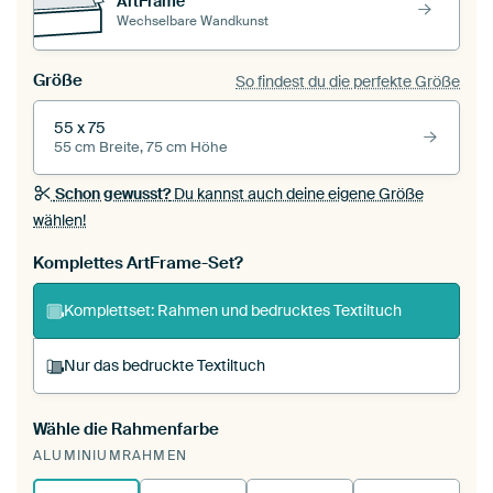
ArtFrame™
Wechselbare Wandkunst
Größe
So findest du die perfekte Größe
55 x 75
55 cm Breite, 75 cm Höhe
Schon gewusst?
Du kannst auch deine eigene Größe
wählen!
Komplettes ArtFrame-Set?
Komplettset: Rahmen und bedrucktes Textiltuch
Nur das bedruckte Textiltuch
Wähle die Rahmenfarbe
Du spannst einen wechselbaren Textiltuch in
ALUMINIUMRAHMEN
deinen vorhandenen ArtFrame™.
So
funktioniert es.