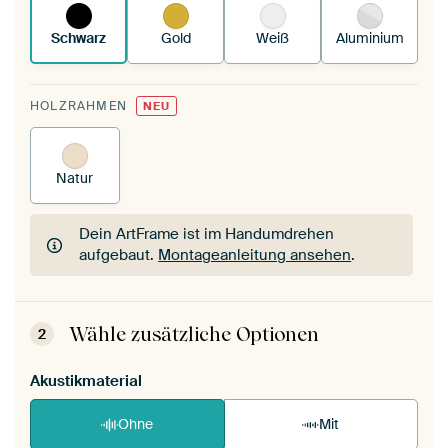
Schwarz
Gold
Weiß
Aluminium
HOLZRAHMEN
NEU
Natur
Dein ArtFrame ist im Handumdrehen
aufgebaut.
Montageanleitung ansehen
.
Dein ArtFrame ist im Handumdrehen
aufgebaut.
Montageanleitung ansehen
.
Wähle zusätzliche Optionen
2
Akustikmaterial
Ohne
Mit