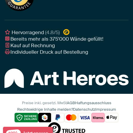
Tipps von unseren Botschaftern
Botschafter
Leinwand für draußen
Individuelle Einrichtungsberatung
Awards und Preise
Poster
Geschäftskunden
Gerahmtes Poster
Interior Designer Programm
Hervorragend
(4.8/5)
Art Heroes App
Bereits mehr als
375'000
Wände gefüllt!
Kauf auf Rechnung
Individueller Druck auf Bestellung
Preise inkl. gesetzl. MwSt
AGB
Haftungsausschluss
Rechtswidrige Inhalte melden?
Datenschutz
Impressum