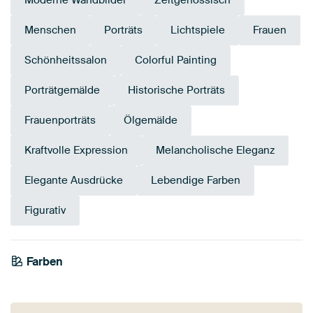
Moderne Wandbilder
Zeitgenössisch
Menschen
Porträts
Lichtspiele
Frauen
Schönheitssalon
Colorful Painting
Porträtgemälde
Historische Porträts
Frauenporträts
Ölgemälde
Kraftvolle Expression
Melancholische Eleganz
Elegante Ausdrücke
Lebendige Farben
Figurativ
Farben
Bronze
Braun
Rosa
Anthrazit
Beige
Lila
Mauve
Flieder
Gold
Rot