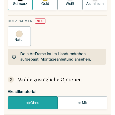
Schwarz
Gold
Weiß
Aluminium
HOLZRAHMEN
NEU
Natur
Dein ArtFrame ist im Handumdrehen
aufgebaut.
Montageanleitung ansehen
.
Dein ArtFrame ist im Handumdrehen
aufgebaut.
Montageanleitung ansehen
.
Wähle zusätzliche Optionen
2
Akustikmaterial
Ohne
Mit