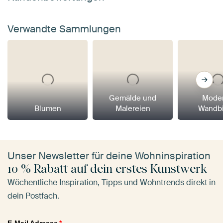
Verwandte Sammlungen
Gemälde und
Mode
Blumen
Malereien
Wandbi
Unser Newsletter für deine Wohninspiration
10 % Rabatt auf dein erstes Kunstwerk
Wöchentliche Inspiration, Tipps und Wohntrends direkt in
dein Postfach.
E-Mail Adresse
*